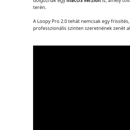
dolgoznak egy
macOS verzión
is, amely tov
terén.
A Loopy Pro 2.0 tehát nemcsak egy frissíté
professzionális szinten szeretnének zenét al