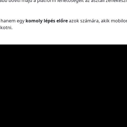
ább bővíti majd a platform lehetőségeit az asztali zenekészí
s, hanem egy
komoly lépés előre
azok számára, akik mobilon
kotni.