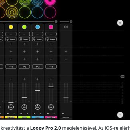
 kreativitást a
Loopy Pro 2.0
megjelenésével. Az iOS-re elér