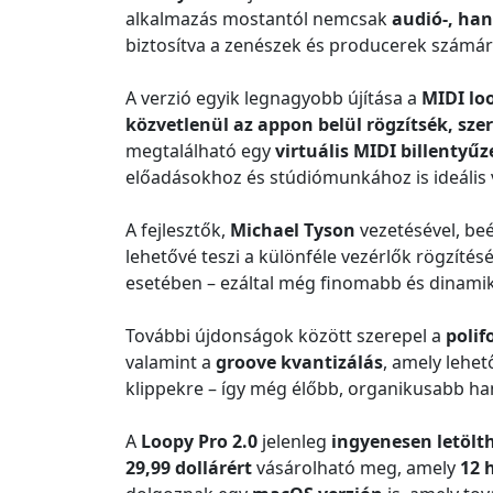
alkalmazás mostantól nemcsak
audió-, ha
biztosítva a zenészek és producerek számár
A verzió egyik legnagyobb újítása a
MIDI lo
közvetlenül az appon belül rögzítsék, szer
megtalálható egy
virtuális MIDI billentyűz
előadásokhoz és stúdiómunkához is ideális 
A fejlesztők,
Michael Tyson
vezetésével, beé
lehetővé teszi a különféle vezérlők rögzítés
esetében – ezáltal még finomabb és dinamik
További újdonságok között szerepel a
polif
valamint a
groove kvantizálás
, amely lehet
klippekre – így még élőbb, organikusabb han
A
Loopy Pro 2.0
jelenleg
ingyenesen letölt
29,99 dollárért
vásárolható meg, amely
12 