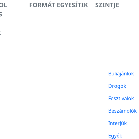
OL
FORMÁT EGYESÍTIK
SZINTJE
S
K
Buliajánlók
Drogok
Fesztivalok
Beszámolók
Interjúk
Egyéb