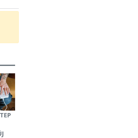
STEP
ÚJ