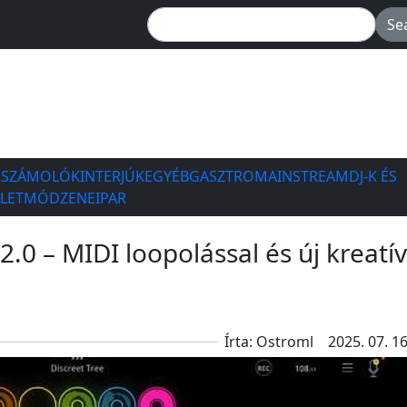
ESZÁMOLÓK
INTERJÚK
EGYÉB
GASZTRO
MAINSTREAM
DJ-K ÉS
ÉLETMÓD
ZENEIPAR
.0 – MIDI loopolással és új kreatív
Írta: Ostroml
2025. 07. 16