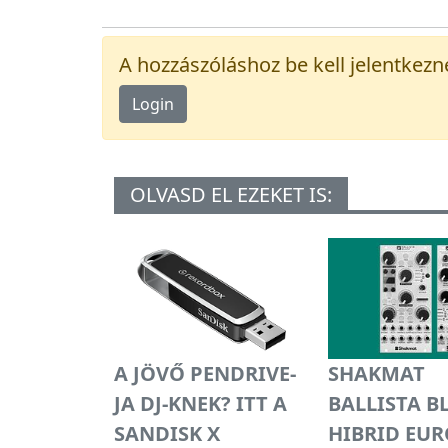
A hozzászóláshoz be kell jelentkezn
Login
OLVASD EL EZEKET IS:
A JÖVŐ PENDRIVE-
SHAKMAT
JA DJ-KNEK? ITT A
BALLISTA B
SANDISK X
HIBRID EU