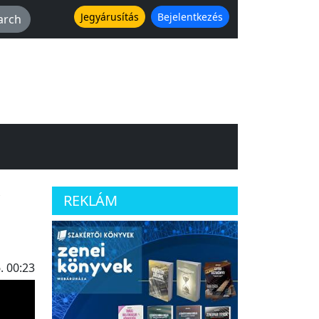
Jegyárusítás
Bejelentkezés
REKLÁM
. 00:23