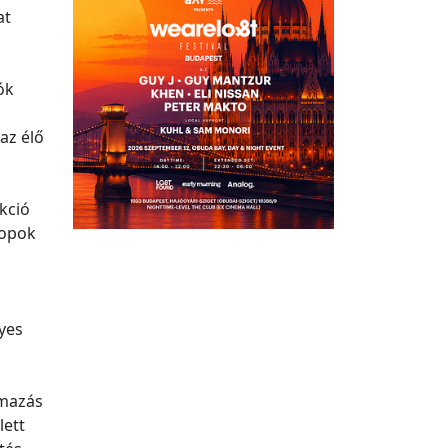
at
ók
 az élő
nkció
oopok
yes
lmazás
lett