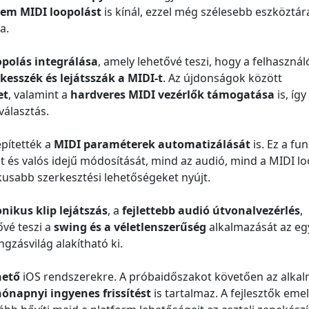
nem MIDI loopolást
is kínál, ezzel még szélesebb eszköztár
a.
opolás integrálása
, amely lehetővé teszi, hogy a felhasznál
kesszék és lejátsszák a MIDI-t
. Az újdonságok között
et
, valamint a
hardveres MIDI vezérlők támogatása
is, így
választás.
pítették a
MIDI paraméterek automatizálását
is. Ez a fu
ét és valós idejű módosítását, mind az audió, mind a MIDI l
usabb szerkesztési lehetőségeket nyújt.
onikus klip lejátszás
, a
fejlettebb audió útvonalvezérlés
,
ővé teszi a
swing és a véletlenszerűség
alkalmazását az eg
gzásvilág alakítható ki.
hető
iOS rendszerekre. A próbaidőszakot követően az alka
hónapnyi ingyenes frissítést
is tartalmaz. A fejlesztők emel