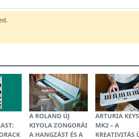
ed.
A ROLAND ÚJ
ARTURIA KEY
LAST:
KIYOLA ZONGORÁI
MK2 – A
RORACK
A HANGZÁST ÉS A
KREATIVITÁS 