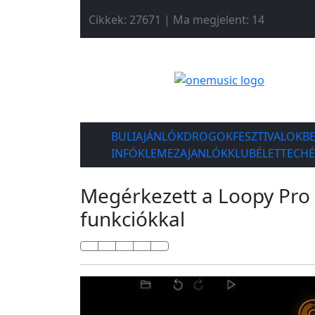
Cikkek: 27671 | Ma megjelent: 14
BULIAJÁNLÓK
DROGOK
FESZTIVALOK
B
INFÓK
LEMEZAJANLÓK
KLUBÉLET
TECH
Megérkezett a Loopy Pro 2
funkciókkal