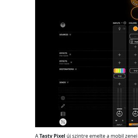
A
Tasty Pixel
új szintre emelte a mobil zenei