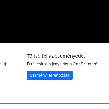
Töltsd fel az eseményedet
z új
Értékesítsd a jegyeidet a OneTicketen!
Esemény létrehozása