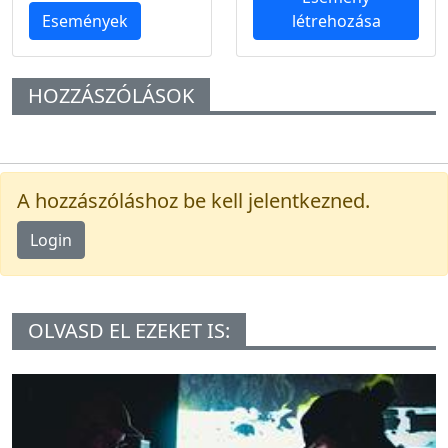
Események
létrehozása
HOZZÁSZÓLÁSOK
A hozzászóláshoz be kell jelentkezned.
Login
OLVASD EL EZEKET IS: