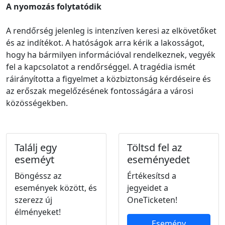
A nyomozás folytatódik
A rendőrség jelenleg is intenzíven keresi az elkövetőket
és az indítékot. A hatóságok arra kérik a lakosságot,
hogy ha bármilyen információval rendelkeznek, vegyék
fel a kapcsolatot a rendőrséggel. A tragédia ismét
ráirányította a figyelmet a közbiztonság kérdéseire és
az erőszak megelőzésének fontosságára a városi
közösségekben.
Találj egy
Töltsd fel az
eseméyt
eseményedet
Böngéssz az
Értékesítsd a
események között, és
jegyeidet a
szerezz új
OneTicketen!
élményeket!
Esemény