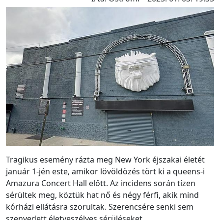
Tragikus esemény rázta meg New York éjszakai életét
január 1-jén este, amikor lövöldözés tört ki a queens-i
Amazura Concert Hall előtt. Az incidens során tízen
sérültek meg, köztük hat nő és négy férfi, akik mind
kórházi ellátásra szorultak. Szerencsére senki sem
szenvedett életveszélyes sérüléseket.