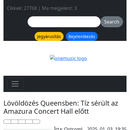
Cikkek: 27768 | Ma megjelent: 3
Jegyárusítás
Bejelentkezés
Lövöldözés Queensben: Tíz sérült az
Amazura Concert Hall előtt
Írta: Ostroml
2025. 01. 03. 19:35