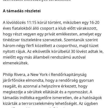
A támadás részletei
A lövöldözés 11:15 körül történt, miközben egy 16-20
éves fiatalokból álló csoport a klub előtt várakozott,
hogy részt vegyen egy privát emlékesten, amelyet egy
tinédzser tiszteletére szerveztek. Szemtanúk szerint
három-négy férfi közelített a csoporthoz, majd tüzet
nyitott rájuk. Az elkövetők körülbelül 30 lövést adtak le,
mielőtt egy más állambeli rendszámú autóval
elmenekültek.
Philip Rivera, a New York-i Rendőrkapitányság
járőrfőnöke elmondta, hogy a rendőrség gyorsan
reagált, és azonnal a helyszínre érkezett, hogy
megkezdje a sérültek ellátását és a nyomozást. A
támadás indítéka egyelőre ismeretlen, de a hatóságok
kizárták a terrorcselekmény lehetőségét. Az ügyben