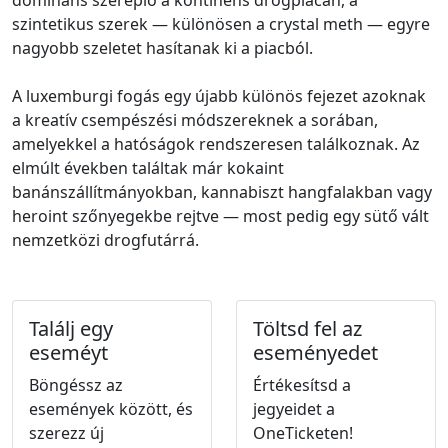
domináns szereplő a kontinens drogpia­cán, a
szintetikus szerek — különösen a crystal meth — egyre
nagyobb szeletet hasítanak ki a piacból.
A luxemburgi fogás egy újabb különös fejezet azoknak
a kreatív csempészési módszereknek a sorában,
amelyekkel a hatóságok rendszeresen találkoznak. Az
elmúlt években találtak már kokaint
banánszállítmányokban, kannabiszt hangfalakban vagy
heroint szőnyegekbe rejtve — most pedig egy sütő vált
nemzetközi drogfutárrá.
Találj egy
Töltsd fel az
eseméyt
eseményedet
Böngéssz az
Értékesítsd a
események között, és
jegyeidet a
szerezz új
OneTicketen!