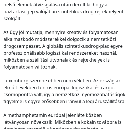
belső elemek átvizsgálása után derült ki, hogy a
háztartási gép valójában szintetikus drog rejtekhelyéül
szolgált.
Az ügy jól mutatja, mennyire kreatív és folyamatosan
alkalmazkodó módszerekkel dolgozik a nemzetközi
drogcsempészet. A globális szintetikusdrog-piac egyre
professzionálisabb logisztikai rendszereket használ,
miközben a szállítási útvonalak és rejtekhelyek is
folyamatosan változnak.
Luxemburg szerepe ebben nem véletlen. Az ország az
elmúlt években fontos európai logisztikai és cargo-
csomóponttá vált, így a nemzetközi nyomozóhatóságok
figyelme is egyre erősebben irányul a légi áruszállításra.
A methamphetamin európai jelenléte közben
látványosan növekszik. Miközben a kokain továbbra is