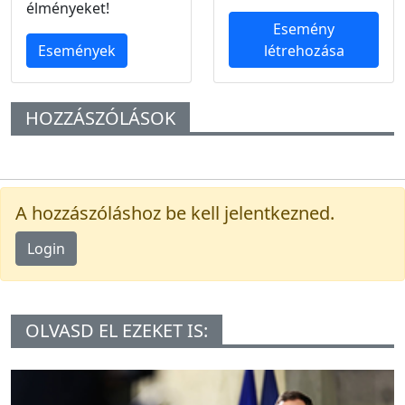
élményeket!
Esemény
Események
létrehozása
HOZZÁSZÓLÁSOK
A hozzászóláshoz be kell jelentkezned.
Login
OLVASD EL EZEKET IS: