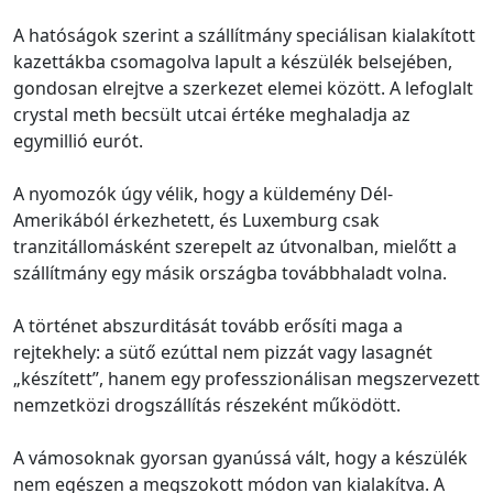
A hatóságok szerint a szállítmány speciálisan kialakított
kazettákba csomagolva lapult a készülék belsejében,
gondosan elrejtve a szerkezet elemei között. A lefoglalt
crystal meth becsült utcai értéke meghaladja az
egymillió eurót.
A nyomozók úgy vélik, hogy a küldemény Dél-
Amerikából érkezhetett, és Luxemburg csak
tranzitállomásként szerepelt az útvonalban, mielőtt a
szállítmány egy másik országba továbbhaladt volna.
A történet abszurditását tovább erősíti maga a
rejtekhely: a sütő ezúttal nem pizzát vagy lasagnét
„készített”, hanem egy professzionálisan megszervezett
nemzetközi drogszállítás részeként működött.
A vámosoknak gyorsan gyanússá vált, hogy a készülék
nem egészen a megszokott módon van kialakítva. A