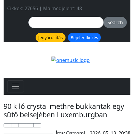
Cikkek: 27656 | Ma megjelent: 48
Jegyárusítás
Bejelentkezés
90 kiló crystal methre bukkantak egy
sütő belsejében Luxemburgban
Írta: Ostroml
2026. 05. 13. 20:38