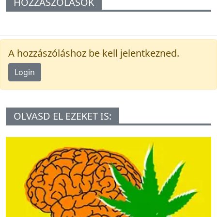
HOZZÁSZÓLÁSOK
A hozzászóláshoz be kell jelentkezned.
Login
OLVASD EL EZEKET IS: