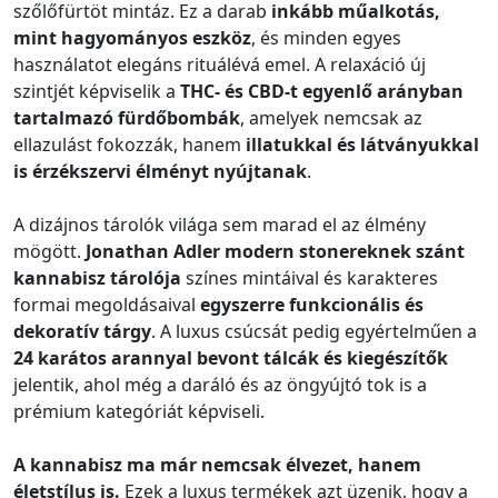
szőlőfürtöt mintáz. Ez a darab
inkább műalkotás,
mint hagyományos eszköz
, és minden egyes
használatot elegáns rituálévá emel. A relaxáció új
szintjét képviselik a
THC- és CBD-t egyenlő arányban
tartalmazó fürdőbombák
, amelyek nemcsak az
ellazulást fokozzák, hanem
illatukkal és látványukkal
is érzékszervi élményt nyújtanak
.
A dizájnos tárolók világa sem marad el az élmény
mögött.
Jonathan Adler modern stonereknek szánt
kannabisz tárolója
színes mintáival és karakteres
formai megoldásaival
egyszerre funkcionális és
dekoratív tárgy
. A luxus csúcsát pedig egyértelműen a
24 karátos arannyal bevont tálcák és kiegészítők
jelentik, ahol még a daráló és az öngyújtó tok is a
prémium kategóriát képviseli.
A kannabisz ma már nemcsak élvezet, hanem
életstílus is.
Ezek a luxus termékek azt üzenik, hogy a