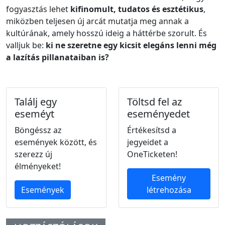
fogyasztás lehet
kifinomult, tudatos és esztétikus
,
miközben teljesen új arcát mutatja meg annak a
kultúrának, amely hosszú ideig a háttérbe szorult. És
valljuk be:
ki ne szeretne egy kicsit elegáns lenni még
a lazítás pillanataiban is?
Találj egy
Töltsd fel az
eseméyt
eseményedet
Böngéssz az
Értékesítsd a
események között, és
jegyeidet a
szerezz új
OneTicketen!
élményeket!
Esemény
Események
létrehozása