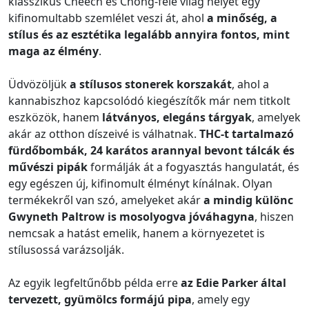
klasszikus Cheech és Chong-féle világ helyét egy
kifinomultabb szemlélet veszi át, ahol
a minőség, a
stílus és az esztétika legalább annyira fontos, mint
maga az élmény
.
Üdvözöljük
a stílusos stonerek korszakát
, ahol a
kannabiszhoz kapcsolódó kiegészítők már nem titkolt
eszközök, hanem
látványos, elegáns tárgyak
, amelyek
akár az otthon díszeivé is válhatnak.
THC-t tartalmazó
fürdőbombák, 24 karátos arannyal bevont tálcák és
művészi pipák
formálják át a fogyasztás hangulatát, és
egy egészen új, kifinomult élményt kínálnak. Olyan
termékekről van szó, amelyeket akár
a mindig különc
Gwyneth Paltrow is mosolyogva jóváhagyna
, hiszen
nemcsak a hatást emelik, hanem a környezetet is
stílusossá varázsolják.
Az egyik legfeltűnőbb példa erre
az Edie Parker által
tervezett, gyümölcs formájú pipa
, amely egy