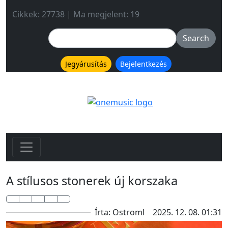
Cikkek: 27738 | Ma megjelent: 19
Jegyárusítás
Bejelentkezés
A stílusos stonerek új korszaka
Írta: Ostroml
2025. 12. 08. 01:31