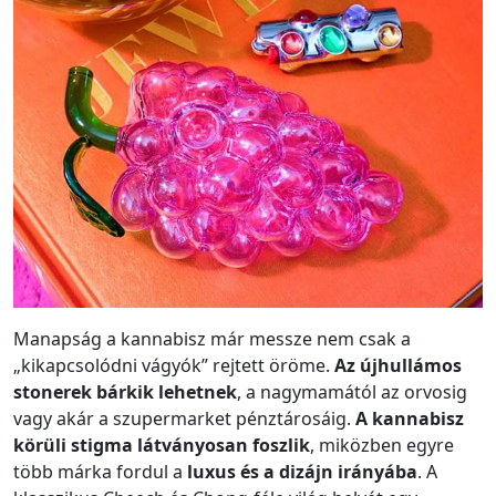
Manapság a kannabisz már messze nem csak a
„kikapcsolódni vágyók” rejtett öröme.
Az újhullámos
stonerek bárkik lehetnek
, a nagymamától az orvosig
vagy akár a szupermarket pénztárosáig.
A kannabisz
körüli stigma látványosan foszlik
, miközben egyre
több márka fordul a
luxus és a dizájn irányába
. A