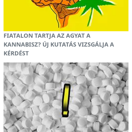
FIATALON TARTJA AZ AGYAT A
KANNABISZ? ÚJ KUTATÁS VIZSGÁLJA A
KÉRDÉST