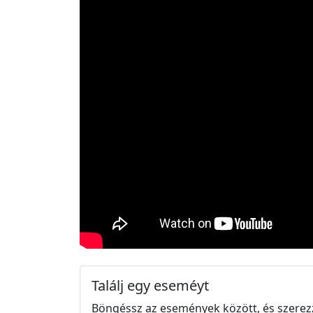
Találj egy eseméyt
Böngéssz az események között, és szerez