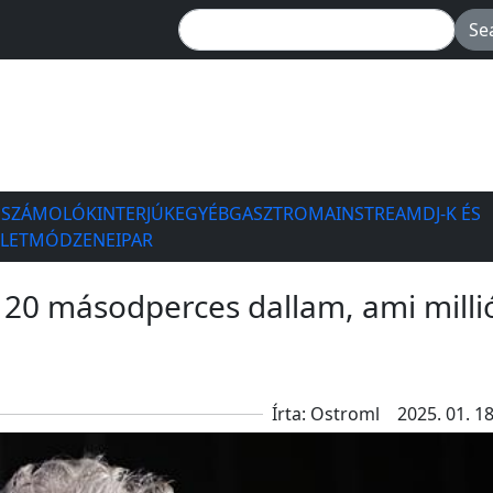
ESZÁMOLÓK
INTERJÚK
EGYÉB
GASZTRO
MAINSTREAM
DJ-K ÉS
ÉLETMÓD
ZENEIPAR
20 másodperces dallam, ami milli
Írta: Ostroml
2025. 01. 18