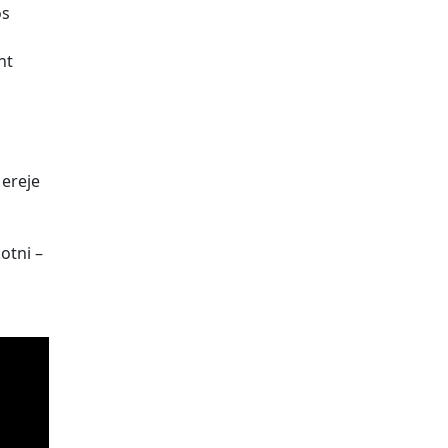
ós
nt
 ereje
otni –