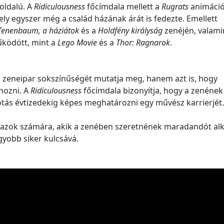
oldalú. A
Ridiculousness
főcímdala mellett a
Rugrats
animáci
ely egyszer még a család házának árát is fedezte. Emellett
Tenenbaum, a háziátok
és a
Holdfény királyság
zenéjén, valami
űködött, mint a
Lego Movie
és a
Thor: Ragnarok
.
zeneipar sokszínűségét mutatja meg, hanem azt is, hogy
 hozni. A
Ridiculousness
főcímdala bizonyítja, hogy a zenének
lkotás évtizedekig képes meghatározni egy művész karrierjét.
azok számára, akik a zenében szeretnének maradandót alk
gyobb siker kulcsává.