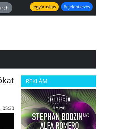
Jegyárusítás
Bejelentkezés
ókat
REKLÁM
. 05:30