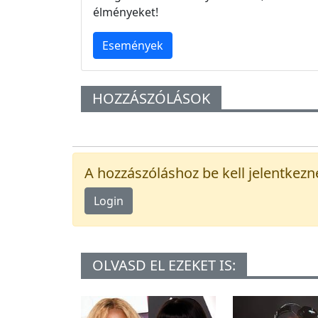
élményeket!
Események
HOZZÁSZÓLÁSOK
A hozzászóláshoz be kell jelentkezn
Login
OLVASD EL EZEKET IS: