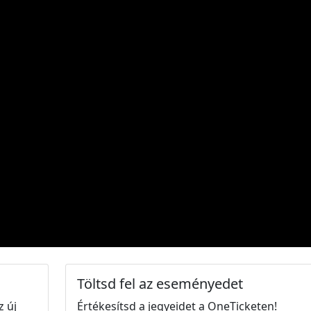
Töltsd fel az eseményedet
z új
Értékesítsd a jegyeidet a OneTicketen!