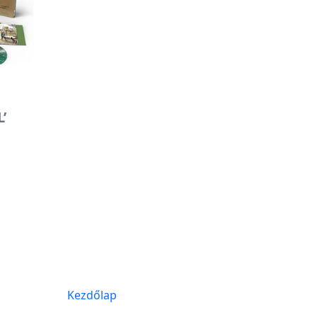
’
.
Kezdőlap