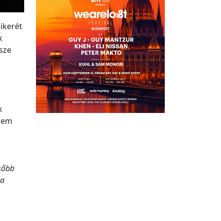
ikerét
k
sze
k
osem
ésőbb
 a