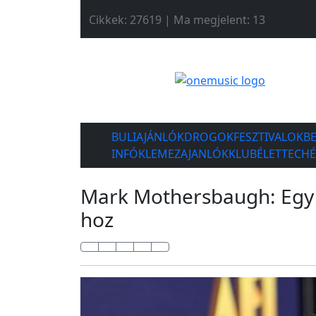
Cikkek: 27619 | Ma megjelent: 13
BULIAJÁNLÓK
DROGOK
FESZTIVALOK
B
INFÓK
LEMEZAJANLÓK
KLUBÉLET
TECH
Mark Mothersbaugh: Egy 
hoz