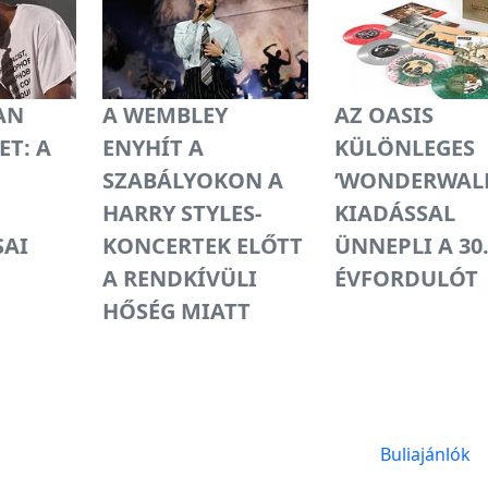
AN
A WEMBLEY
AZ OASIS
ET: A
ENYHÍT A
KÜLÖNLEGES
SZABÁLYOKON A
’WONDERWALL
HARRY STYLES-
KIADÁSSAL
SAI
KONCERTEK ELŐTT
ÜNNEPLI A 30
A RENDKÍVÜLI
ÉVFORDULÓT
HŐSÉG MIATT
Buliajánlók