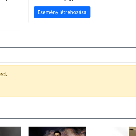
Esemény létrehozása
ed.