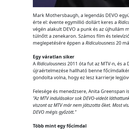
Mark Mothersbaugh, a legendás DEVO együtte
érte el: évente egymillió dollárt keres a
Ridic
végén alakult DEVO a punk és az újhullám 
túlnőtt a zenekaron. Számos film és televí
meglepetésére éppen a
Ridiculousness
20 má
Egy váratlan siker
A
Ridiculousness
2011 óta fut az MTV-n, és a
újraértelmezése hallható benne főcímdalké
gondolta volna, hogy ez lesz karrierje legj
Felesége és menedzsere, Anita Greenspan is r
"Az MTV indulásakor sok DEVO-videót láthattunk,
viszont az MTV már nem játszotta őket. Most vis
DEVO mégis győzött."
Több mint egy főcímdal