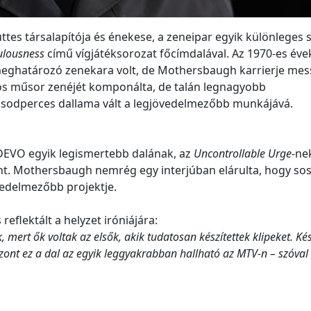
s társalapítója és énekese, a zeneipar egyik különleges s
ulousness
című vígjátéksorozat főcímdalával. Az 1970-es éve
meghatározó zenekara volt, de Mothersbaugh karrierje mes
ziós műsor zenéjét komponálta, de talán legnagyobb
sodperces dallama vált a legjövedelmezőbb munkájává.
 DEVO egyik legismertebb dalának, az
Uncontrollable Urge
-ne
nt. Mothersbaugh nemrég egy interjúban elárulta, hogy s
övedelmezőbb projektje.
eflektált a helyzet iróniájára:
 mert ők voltak az elsők, akik tudatosan készítettek klipeket. K
zont ez a dal az egyik leggyakrabban hallható az MTV-n – szóval