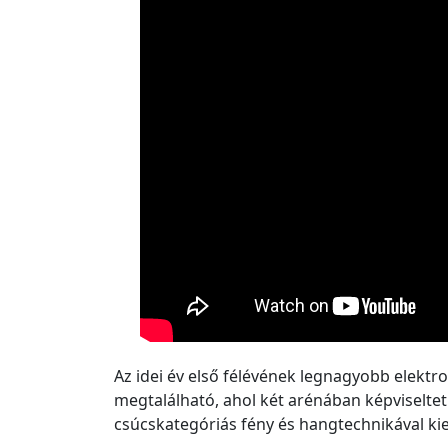
Az idei év első félévének legnagyobb elektro
megtalálható, ahol két arénában képviselte
csúcskategóriás fény és hangtechnikával ki