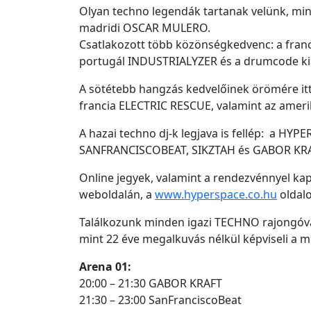
Olyan techno legendák tartanak velünk, mint
madridi OSCAR MULERO.
Csatlakozott több közönségkedvenc: a fran
portugál INDUSTRIALYZER és a drumcode ki
A sötétebb hangzás kedvelőinek örömére itt
francia ELECTRIC RESCUE, valamint az amer
A hazai techno dj-k legjava is fellép: a H
SANFRANCISCOBEAT, SIKZTAH és GABOR KR
Online jegyek, valamint a rendezvénnyel ka
weboldalán, a
www.hyperspace.co.hu
oldalo
Találkozunk minden igazi TECHNO rajongóva
mint 22 éve megalkuvás nélkül képviseli a
Arena 01:
20:00 – 21:30 GABOR KRAFT
21:30 – 23:00 SanFranciscoBeat