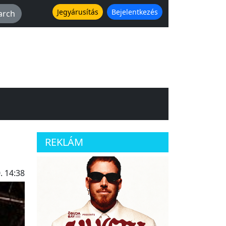
Jegyárusítás
Bejelentkezés
REKLÁM
. 14:38