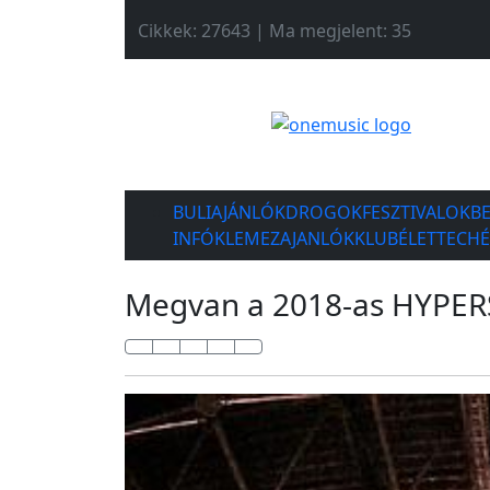
Cikkek: 27643 | Ma megjelent: 35
BULIAJÁNLÓK
DROGOK
FESZTIVALOK
B
INFÓK
LEMEZAJANLÓK
KLUBÉLET
TECH
Megvan a 2018-as HYPERS