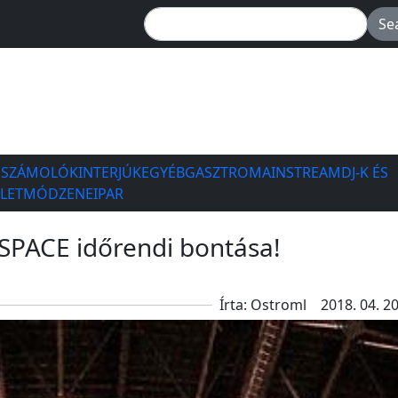
ESZÁMOLÓK
INTERJÚK
EGYÉB
GASZTRO
MAINSTREAM
DJ-K ÉS
ÉLETMÓD
ZENEIPAR
PACE időrendi bontása!
Írta: Ostroml
2018. 04. 20