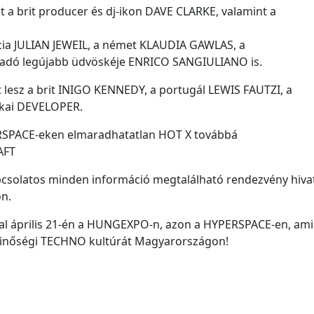
 a brit producer és dj-ikon DAVE CLARKE, valamint a
cia JULIAN JEWEIL, a német KLAUDIA GAWLAS, a
adó legújabb üdvöskéje ENRICO SANGIULIANO is.
 lesz a brit INIGO KENNEDY, a portugál LEWIS FAUTZI, a
ikai DEVELOPER.
YPERSPACE-eken elmaradhatatlan HOT X továbbá
AFT
pcsolatos minden információ megtalálható rendezvény hiva
n.
l április 21-én a HUNGEXPO-n, azon a HYPERSPACE-en, ami
 minőségi TECHNO kultúrát Magyarországon!