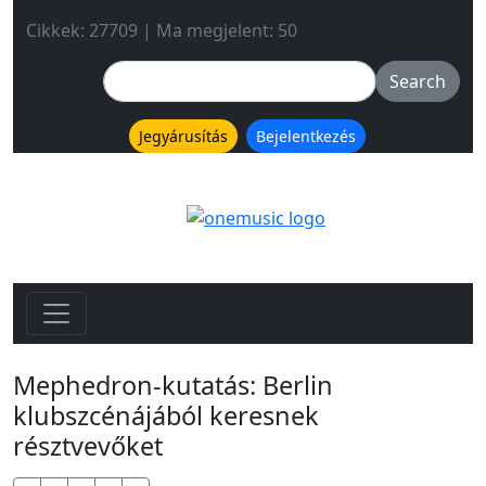
Cikkek: 27709 | Ma megjelent: 50
Jegyárusítás
Bejelentkezés
Mephedron-kutatás: Berlin
klubszcénájából keresnek
résztvevőket