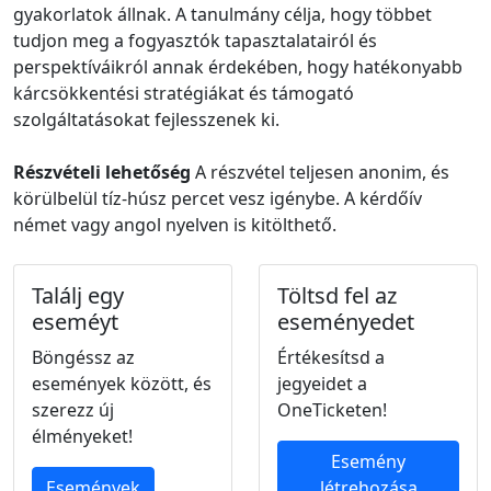
gyakorlatok állnak. A tanulmány célja, hogy többet
tudjon meg a fogyasztók tapasztalatairól és
perspektíváikról annak érdekében, hogy hatékonyabb
kárcsökkentési stratégiákat és támogató
szolgáltatásokat fejlesszenek ki.
Részvételi lehetőség
A részvétel teljesen anonim, és
körülbelül tíz-húsz percet vesz igénybe. A kérdőív
német vagy angol nyelven is kitölthető.
Találj egy
Töltsd fel az
eseméyt
eseményedet
Böngéssz az
Értékesítsd a
események között, és
jegyeidet a
szerezz új
OneTicketen!
élményeket!
Esemény
Események
létrehozása