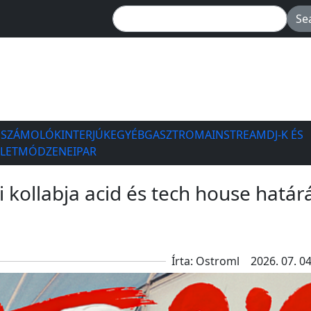
ESZÁMOLÓK
INTERJÚK
EGYÉB
GASZTRO
MAINSTREAM
DJ-K ÉS
ÉLETMÓD
ZENEIPAR
 kollabja acid és tech house határ
Írta: Ostroml
2026. 07. 04