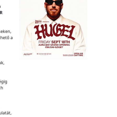
a
R
seken,
zhető a
uk,
égig
ch
latát,