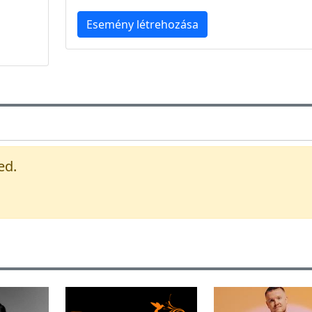
Esemény létrehozása
ed.