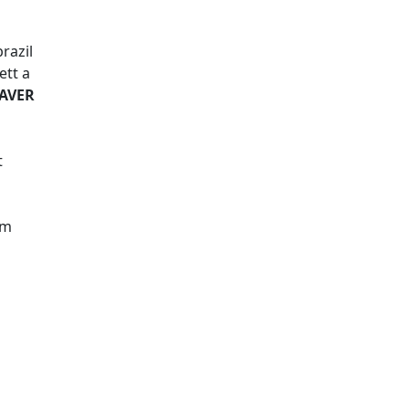
razil
ett a
AVER
t
rm