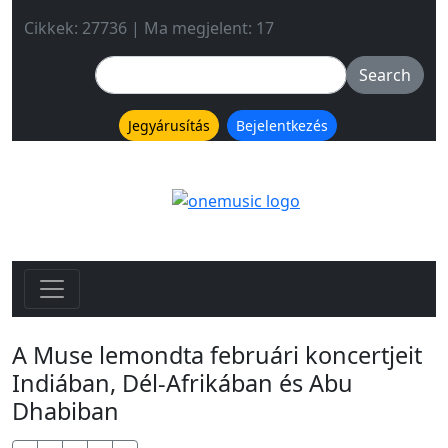
Cikkek: 27736 | Ma megjelent: 17
Jegyárusítás
Bejelentkezés
A Muse lemondta februári koncertjeit
Indiában, Dél-Afrikában és Abu
Dhabiban