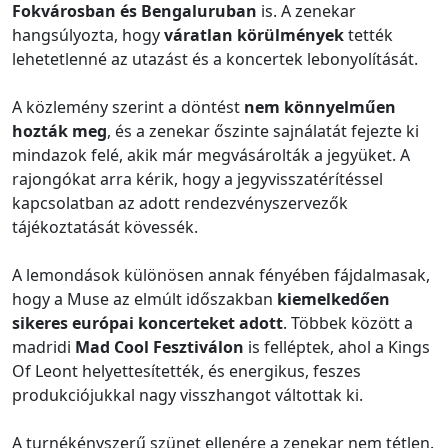
Fokvárosban és Bengaluruban
is. A zenekar
hangsúlyozta, hogy
váratlan körülmények
tették
lehetetlenné az utazást és a koncertek lebonyolítását.
A közlemény szerint a döntést
nem könnyelműen
hozták meg
, és a zenekar őszinte sajnálatát fejezte ki
mindazok felé, akik már megvásárolták a jegyüket. A
rajongókat arra kérik, hogy a jegyvisszatérítéssel
kapcsolatban az adott rendezvényszervezők
tájékoztatását kövessék.
A lemondások különösen annak fényében fájdalmasak,
hogy a Muse az elmúlt időszakban
kiemelkedően
sikeres európai koncerteket adott
. Többek között a
madridi
Mad Cool Fesztiválon
is felléptek, ahol a Kings
Of Leont helyettesítették, és energikus, feszes
produkciójukkal nagy visszhangot váltottak ki.
A turnékényszerű szünet ellenére a zenekar nem tétlen.