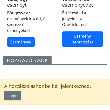
eseméyt
eseményedet
Böngéssz az
Értékesítsd a
események között, és
jegyeidet a
szerezz új
OneTicketen!
élményeket!
Esemény
Események
létrehozása
HOZZÁSZÓLÁSOK
A hozzászóláshoz be kell jelentkezned.
Login