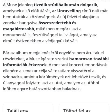
A Muse jelenleg
tizedik stúdióalbumán dolgozik
,
amelynek első előfutárát, az
Unravelling
című dalt már
bemutatták a közönségnek. Az új felvétel alapján a
zenekar hangzása
összeszedettebb és
magabiztosabb
, miközben megőrzi azt a
monumentális, feszültséggel teli világot, amely az
elmúlt évtizedekben a védjegyükké vált.
Bár az album megjelenéséről egyelőre nem árultak el
részleteket, a Muse ígérete szerint
hamarosan további
információk érkeznek
. A mostani koncertlemondások
ellenére a zenekar célja változatlan: visszatérni a
színpadra, amint a körülmények ezt lehetővé teszik, és
új anyaggal folytatni azt az utat, amelyen az utóbbi
időben egyre határozottabban haladnak.
Találj egy
Töltsd fel az