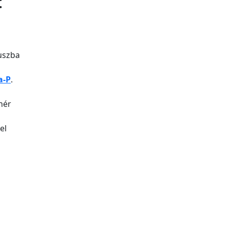
:
tuszba
a-P
.
hér
el