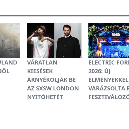
LAND
VÁRATLAN
ELECTRIC FOR
BŐL
KIESÉSEK
2026: ÚJ
ÁRNYÉKOLJÁK BE
ÉLMÉNYEKKEL
AZ SXSW LONDON
VARÁZSOLTA E
NYITÓHETÉT
FESZTIVÁLOZ