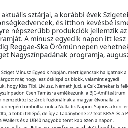
aktuális sztárjai, a korábbi évek Szigete
zönségkedvencek, és itthon kevésbé isme
yre népszerűbb produkciók jellemzik az 
amját. A mínusz egyedik napon itt lesz 
pedig Reggae-Ska Örömünnepen vehetne
Sziget Nagyszínpadának programja, augus
a Sziget Mínusz Egyedik Napján, mert igencsak hallgatnak a
várgott már, hogy lesz őskispálos blokk, valamint egyedi
uk, hogy Kiss Tibi, Líviusz, Németh Juci, a Csík Zenekar is fel
agyszínpadon Cseh Tamásra emlékezünk, a BJC-Amfiteátrum
 nemzetközi sztárok fuzionálnak a magyar élvonallal, a
ünnepén tombolhatunk a Nulladik Napon. Sajnos a koncert
ndta, a többi fellépő, de így a Ladánybene 27 feat KRSA és a
, a Wailers és a UB40 nagyobb teret kap ezen a napon.