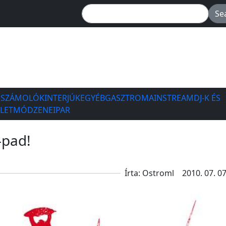
ESZÁMOLÓK
INTERJÚK
EGYÉB
GASZTRO
MAINSTREAM
DJ-K ÉS
ÉLETMÓD
ZENEIPAR
-pad!
Írta: Ostroml
2010. 07. 07