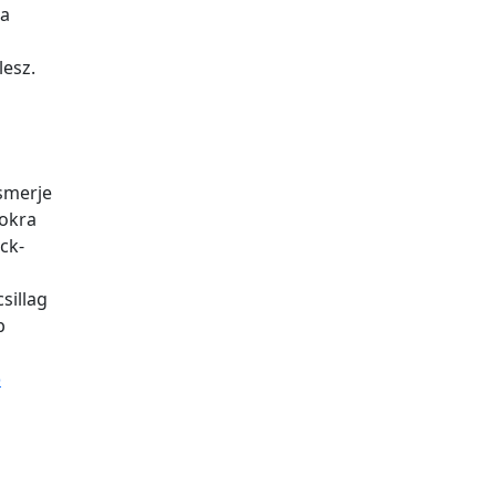
 a
lesz.
smerje
sokra
ck-
sillag
b
o