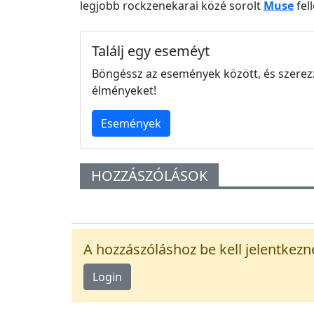
legjobb rockzenekarai közé sorolt
Muse
fel
Találj egy eseméyt
Böngéssz az események között, és szerez
élményeket!
Események
HOZZÁSZÓLÁSOK
A hozzászóláshoz be kell jelentkezn
Login