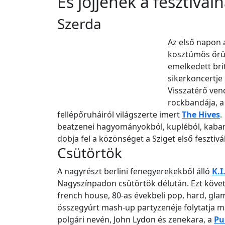
És jöjjenek a fesztivá
Szerda
Az első napon 
kosztümös őrül
emelkedett bri
sikerkoncertje
Visszatérő ven
rockbandája, a 
fellépőruháiról világszerte imert
The Hives
.
beatzenei hagyományokból, kupléból, kabaré
dobja fel a közönséget a Sziget első feszti
Csütörtök
A nagyrészt berlini fenegyerekekből álló
K.I
Nagyszínpadon csütörtök délután. Ezt köve
french house, 80-as évekbeli pop, hard, gla
összegyúrt mash-up partyzenéje folytatja ma
polgári nevén, John Lydon és zenekara, a
Pu