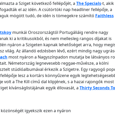
almazta a Sziget következő fellépőjét, a
The Specials
-t, akik
fogadták el az idén. A csütörtöki nap headliner fellépője, a
aguk mögött tudó, de idén is tömegekre számító
Faithless
etskoy
munkái Oroszországtól Portugáliáig rendre nagy
anak ki a kritikusokból, és nem mellesleg rangos díjakat is
Idén nyáron a Szigeten kapnak lehetőséget arra, hogy megi
sz világ. Az állandó edzésben lévő, ezért mindig nagy ugrá
oach
most nyáron a Nagyszínpadon mutatja be látványos ro
ait. Németország legnevesebb reggae-művésze, a kölni
sztelt stúdióalbumával érkezik a Szigetre. Egy ragyogó popc
i fellépője lesz a kortárs könnyűzene egyik legtehetségeseb
e volt a The Kill című dal klipjének, s a hazai rajongók most
ziget kívánságlistájának egyik éllovasát, a
Thirty Seconds T
t közönségét igyekszik ezen a nyáron