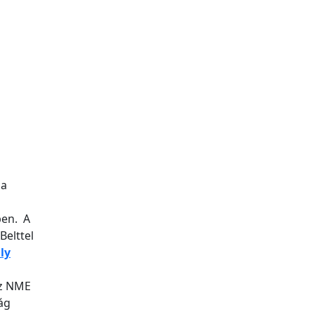
 a
ben. A
Belttel
lly
az NME
ág