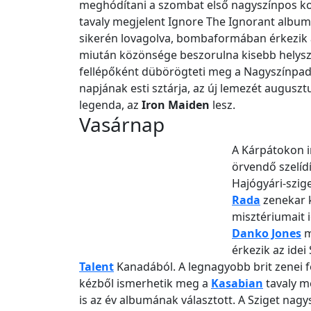
meghódítani a szombat első nagyszínpos k
tavaly megjelent Ignore The Ignorant album
sikerén lovagolva, bombaformában érkezik a
miután közönsége beszorulna kisebb helysz
fellépőként dübörögteti meg a Nagyszínpad 
napjának esti sztárja, az új lemezét augusz
legenda, az
Iron Maiden
lesz.
Vasárnap
A Kárpátokon 
örvendő szelíd
Hajógyári-szige
Rada
zenekar 
misztériumait 
Danko Jones
m
érkezik az ide
Talent
Kanadából. A legnagyobb brit zenei fe
kézből ismerhetik meg a
Kasabian
tavaly m
is az év albumának választott. A Sziget nagy