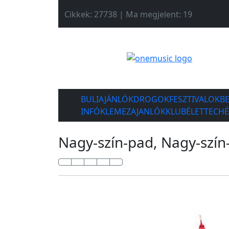
Cikkek: 27738 | Ma megjelent: 19
BULIAJÁNLÓK
DROGOK
FESZTIVALOK
B
INFÓK
LEMEZAJANLÓK
KLUBÉLET
TECH
Nagy-szín-pad, Nagy-szín