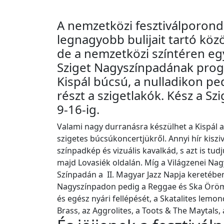
A nemzetközi fesztiválporond 
legnagyobb bulijait tartó kö
de a nemzetközi színtéren eg
Sziget Nagyszínpadának progr
Kispál búcsú, a nulladikon 
részt a szigetlakók. Kész a 
9-16-ig.
Valami nagy durranásra készülhet a Kispál 
szigetes búcsúkoncertjükről. Annyi hír kiszi
színpadkép és vizuális kavalkád, s azt is tudj
majd Lovasiék oldalán. Míg a Világzenei N
Színpadán a II. Magyar Jazz Napja keretében
Nagyszínpadon pedig a Reggae és Ska Öröm
és egész nyári fellépését, a Skatalites lemo
Brass, az Aggrolites, a Toots & The Maytals