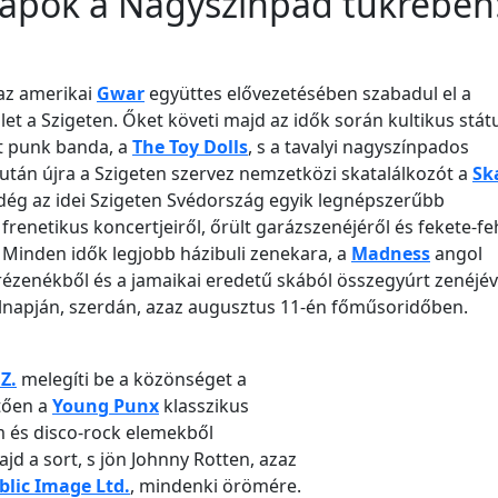
lnapok a Nagyszínpad tükrében
az amerikai
Gwar
együttes elővezetésében szabadul el a
et a Szigeten. Őket követi majd az idők során kultikus stá
t punk banda, a
The Toy Dolls
, s a tavalyi nagyszínpados
 után újra a Szigeten szervez nemzetközi skatalálkozót a
Sk
dég az idei Szigeten Svédország egyik legnépszerűbb
frenetikus koncertjeiről, őrült garázszenéjéről és fekete-fe
 Minden idők legjobb házibuli zenekara, a
Madness
angol
zenékből és a jamaikai eredetű skából összegyúrt zenéjév
válnapján, szerdán, azaz augusztus 11-én főműsoridőben.
.Z.
melegíti be a közönséget a
tően a
Young Punx
klasszikus
m és disco-rock elemekből
jd a sort, s jön Johnny Rotten, azaz
blic Image Ltd.
, mindenki örömére.