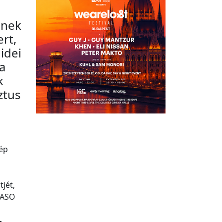
inek
rt,
idei
a
k
ztus
lép
jét,
 PASO