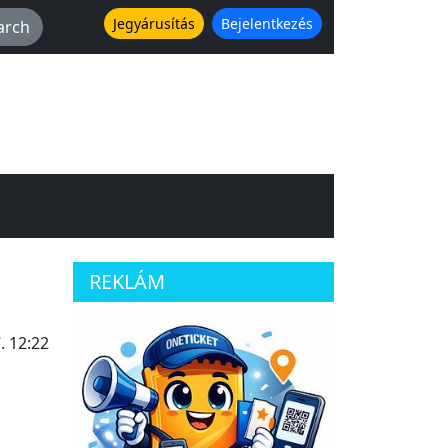
Jegyárusítás
Bejelentkezés
REKLÁM
. 12:22