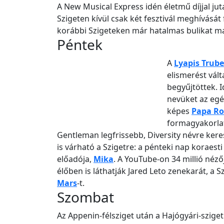
A New Musical Express idén életmű díjjal jut
Szigeten kívül csak két fesztivál meghívását 
korábbi Szigeteken már hatalmas bulikat m
Péntek
A
Lyapis Trub
elismerést vált
begyűjtöttek. 
nevüket az egé
képes
Papa R
formagyakorlat
Gentleman legfrissebb, Diversity névre kere
is várható a Szigetre: a pénteki nap koraest
előadója,
Mika
. A YouTube-on 34 millió nézőj
élőben is láthatják Jared Leto zenekarát, a S
Mars
-t.
Szombat
Az Appenin-félsziget után a Hajógyári-szige