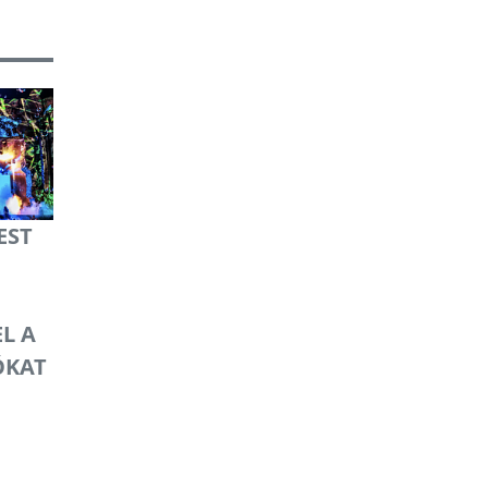
EST
L A
ÓKAT