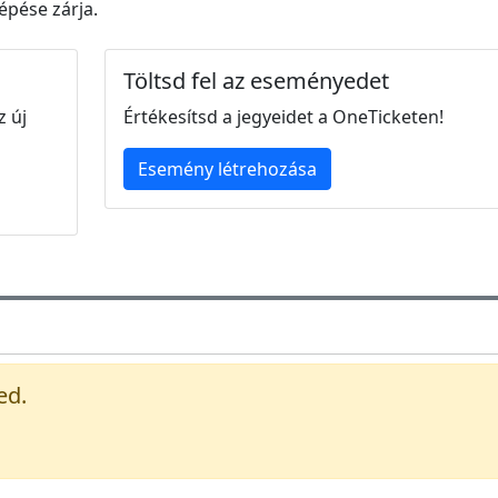
lépése zárja.
Töltsd fel az eseményedet
z új
Értékesítsd a jegyeidet a OneTicketen!
Esemény létrehozása
ed.