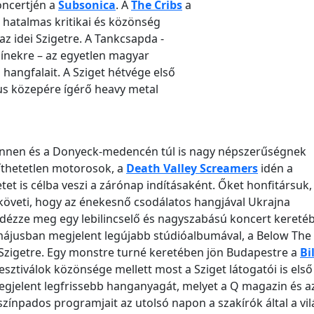
oncertjén a
Subsonica
. A
The Cribs
a
 hatalmas kritikai és közönség
z idei Szigetre. A Tankcsapda -
ínekre – az egyetlen magyar
hangfalait. A Sziget hétvége első
tus közepére ígérő heavy metal
innen és a Donyeck-medencén túl is nagy népszerűségnek
íthetetlen motorosok, a
Death Valley Screamers
idén a
tet is célba veszi a zárónap indításaként. Őket honfitársuk,
követi, hogy az énekesnő csodálatos hangjával Ukrajna
idézze meg egy lebilincselő és nagyszabású koncert kereté
ájusban megjelent legújabb stúdióalbumával, a Below The 
i Szigetre. Egy monstre turné keretében jön Budapestre a
Bi
sztiválok közönsége mellett most a Sziget látogatói is első
egjelent legfrissebb hanganyagát, melyet a Q magazin és 
színpados programjait az utolsó napon a szakírók által a vil