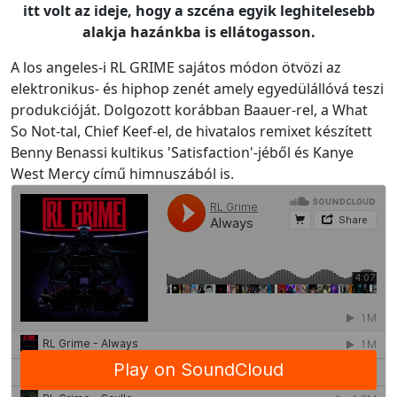
itt volt az ideje, hogy a szcéna egyik leghitelesebb
alakja hazánkba is ellátogasson.
A los angeles-i RL GRIME sajátos módon ötvözi az
elektronikus- és hiphop zenét amely egyedülállóvá teszi
produkcióját. Dolgozott korábban Baauer-rel, a What
So Not-tal, Chief Keef-el, de hivatalos remixet készített
Benny Benassi kultikus 'Satisfaction'-jéből és Kanye
West Mercy című himnuszából is.