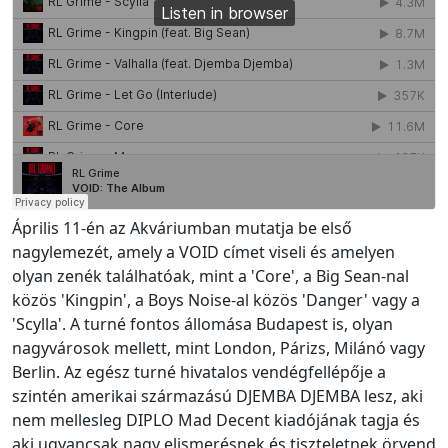
Április 11-én az Akváriumban mutatja be első
nagylemezét, amely a VOID címet viseli és amelyen
olyan zenék találhatóak, mint a 'Core', a Big Sean-nal
közös 'Kingpin', a Boys Noise-al közös 'Danger' vagy a
'Scylla'. A turné fontos állomása Budapest is, olyan
nagyvárosok mellett, mint London, Párizs, Milánó vagy
Berlin. Az egész turné hivatalos vendégfellépője a
szintén amerikai származású DJEMBA DJEMBA lesz, aki
nem mellesleg DIPLO Mad Decent kiadójának tagja és
aki ugyancsak nagy elismerésnek és tiszteletnek örvend