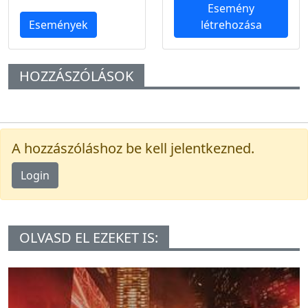
Esemény
Események
létrehozása
HOZZÁSZÓLÁSOK
A hozzászóláshoz be kell jelentkezned.
Login
OLVASD EL EZEKET IS: