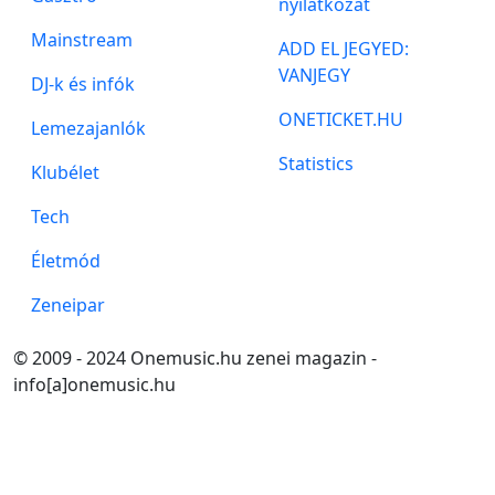
nyilatkozat
Mainstream
ADD EL JEGYED:
VANJEGY
DJ-k és infók
ONETICKET.HU
Lemezajanlók
Statistics
Klubélet
Tech
Életmód
Zeneipar
© 2009 - 2024 Onemusic.hu zenei magazin -
info[a]onemusic.hu