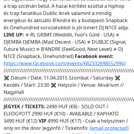
a trap szcénán belül. A hazai körítést ezúttal a hiphop
és trap fanatikus Dublic ikrek valamint a mindíg
energikus és aktuális B'Andre és a budapesti Snapback
és Onehundred sorozatokból is jól ismert DJ N1CE adja.
LINE UP:
✭ RL GRIME (Wedidit, Fool's Gold - USA) ✭
DJEMBA DJEMBA (Mad Decent - USA) ✭ DUBLIC (Signal,
Future Music) ✭ B'ANDRE (FeelGood, Next Level) ✭ DJ
N1CE (Snapback, Onehundred)
Facebook event:
https://www.facebook.com/events/682332698552990/
////////////////////////////////////////////////////////////////////////
✖ Dátum / Date: 11.04.2015 Szombat / Saturday ✖
Kezdés / Start: 23:30 ✖ Helyszín / Venue: Akvárium //
NagyHall
////////////////////////////////////////////////////////////////////////
JEGYEK / TICKETS:
2490 HUF (€8) - SOLD OUT /
ELFOGYOTT 2990 HUF (€10) - AVAILABLE / KAPHATÓ
3490 HUF (€12)
VIP
4990 HUF (€17) - Csak a helyszínen /
only on the door Jegyinfó / Ticketinfo:
[email protected]