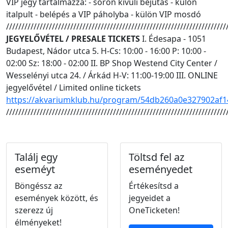
VIP jegy tartalmazza: - soron kívüli bejutás - külön
italpult - belépés a VIP páholyba - külön VIP mosdó
////////////////////////////////////////////////////////////////////////
JEGYELŐVÉTEL / PRESALE TICKETS
I. Édesapa - 1051
Budapest, Nádor utca 5. H-Cs: 10:00 - 16:00 P: 10:00 -
02:00 Sz: 18:00 - 02:00 II. BP Shop Westend City Center /
Wesselényi utca 24. / Árkád H-V: 11:00-19:00 III. ONLINE
jegyelővétel / Limited online tickets
https://akvariumklub.hu/program/54db260a0e327902af
////////////////////////////////////////////////////////////////////////
Találj egy
Töltsd fel az
eseméyt
eseményedet
Böngéssz az
Értékesítsd a
események között, és
jegyeidet a
szerezz új
OneTicketen!
élményeket!