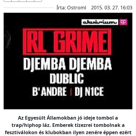
Írta: Ostroml
2015. 03. 27. 16:03
Az Egyesült Államokban jó ideje tombol a
trap/hiphop láz. Emberek tízezrei tombolnak a
fesztiválokon és klubokban ilyen zenére éppen ezért