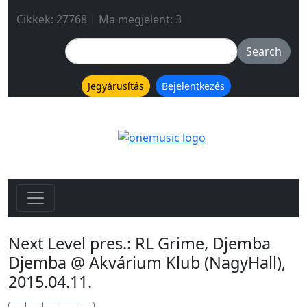
Cikkek: 27768 | Ma megjelent: 3
Jegyárusítás
Bejelentkezés
Next Level pres.: RL Grime, Djemba
Djemba @ Akvárium Klub (NagyHall),
2015.04.11.