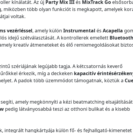
oller kínálatát. Az új
Party Mix III
és
MixTrack Go
elsősorb
meg, miközben több olyan funkciót is megkapott, amelyek ko
tjai voltak.
ms vezérléssel
, amely külön
Instrumental
és
Acapella
gom
ós idejű szétválasztását. A kontrollerek emellett
Bluetoot
, amely kreatív átmeneteket és élő remixmegoldásokat biztos
ntű szériájának legújabb tagja. A kétcsatornás keverő
szűrőkkel érkezik, míg a deckeken
kapacitív érintésérzéken
helyet. A padok több üzemmódot támogatnak, köztük a
Cu
segíti, amely megkönnyíti a kézi beatmatching elsajátítását
ow
pedig látványosabbá teszi az otthoni bulikat és a kisebb
 integrált hangkártyája külön fő- és fejhallgató-kimenetet