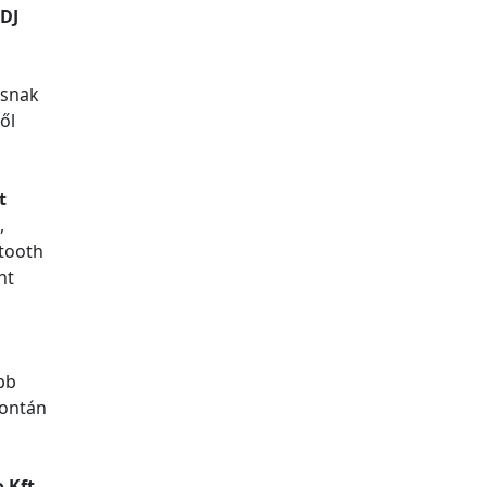
lDJ
ásnak
ől
t
,
etooth
nt
bb
pontán
 Kft.-