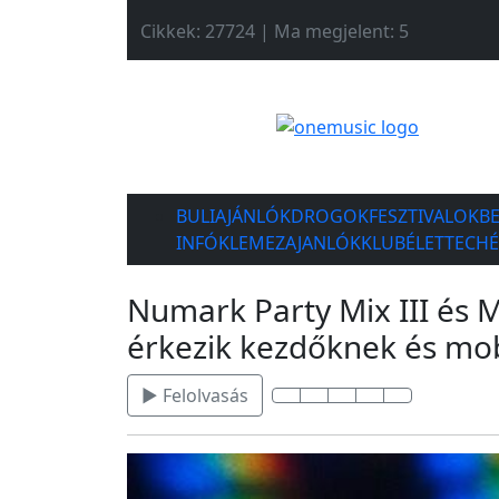
Cikkek: 27724 | Ma megjelent: 5
BULIAJÁNLÓK
DROGOK
FESZTIVALOK
B
INFÓK
LEMEZAJANLÓK
KLUBÉLET
TECH
Numark Party Mix III és M
érkezik kezdőknek és mob
▶ Felolvasás