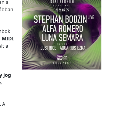
an a
rábban
bok
h MIDI
ít a
y jog
e
,
. A