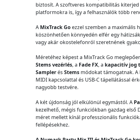
biztosít. A szoftveres kompatibilitás kiterjed
platformokra is, így a felhasználók több ren
A
MixTrack Go
ezzel szemben a maximális h
köszönhetően könnyedén elfér egy hátizsákba
vagy akár okostelefonról szeretnének gyakor
Méretéhez képest a MixTrack Go meglepően 
Stems vezérlés
, a
Fade FX
, a
kapacitív jog 
Sampler
és
Stems
módokat támogatnak. A 
MIDI kapcsolattal és USB-C tápellátással ér
nagyobb testvére.
A két újdonság jól elkülönül egymástól. A
Pa
kezelhető, mégis funkciókban gazdag első D
méret mellett kínál professzionális funkciók
fellépésekhez.
A Numark Party Mix III és MixTrack Go ko