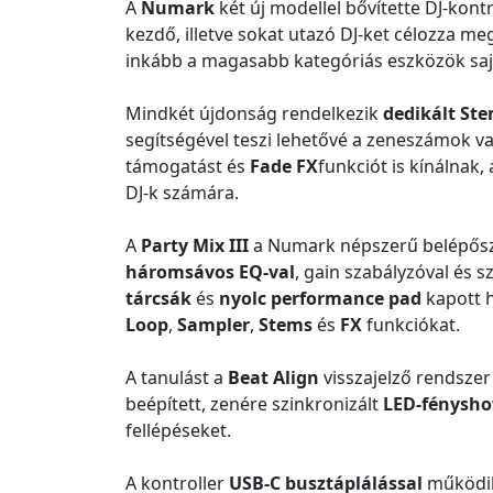
A
Numark
két új modellel bővítette DJ-kontr
kezdő, illetve sokat utazó DJ-ket célozza 
inkább a magasabb kategóriás eszközök sajá
Mindkét újdonság rendelkezik
dedikált Ste
segítségével teszi lehetővé a zeneszámok val
támogatást és
Fade FX
funkciót is kínálnak
DJ-k számára.
A
Party Mix III
a Numark népszerű belépőszi
háromsávos EQ-val
, gain szabályzóval és 
tárcsák
és
nyolc performance pad
kapott 
Loop
,
Sampler
,
Stems
és
FX
funkciókat.
A tanulást a
Beat Align
visszajelző rendszer 
beépített, zenére szinkronizált
LED-fénysh
fellépéseket.
A kontroller
USB-C busztáplálással
működik,