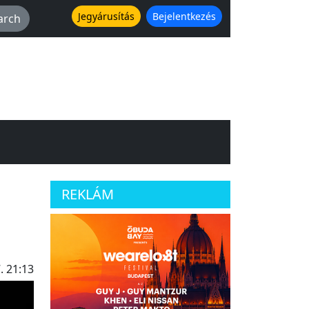
Jegyárusítás
Bejelentkezés
REKLÁM
. 21:13