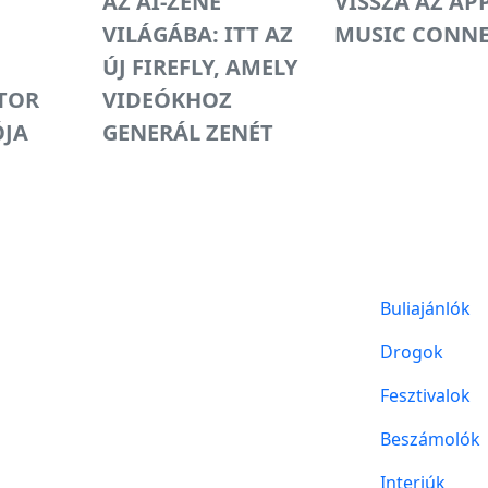
AZ AI-ZENE
VISSZA AZ AP
VILÁGÁBA: ITT AZ
MUSIC CONN
ÚJ FIREFLY, AMELY
TOR
VIDEÓKHOZ
JA
GENERÁL ZENÉT
Buliajánlók
Drogok
Fesztivalok
Beszámolók
Interjúk