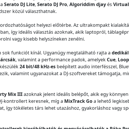
 a
Serato DJ Lite
,
Serato DJ Pro
,
Algoriddim djay
és
Virtua
dszer közül választhatnak.
ordozhatóságot helyezi előtérbe. Az ultrakompakt kialakít
n, így ideális választás azoknak, akik laptopról, táblagépr
olni vagy kisebb helyszíneken zenélni.
sok funkciót kínál. Ugyanúgy megtalálható rajta a
dedikál
tárcsák
, valamint a performance padok, amelyek
Cue
,
Loop
készülék
24 bit/48 kHz-es
beépített audio interfésszel, Blu
kezik, valamint ugyanazokat a DJ-szoftvereket támogatja, mi
rty Mix III
azoknak jelent ideális belépőt, akik egy könnyen
J-kontrollert keresnek, míg a
MixTrack Go
a lehető legkise
at, így tökéletes társ lehet utazáshoz, gyakorláshoz vagy s
ntrollerek kipróbálhatók és megvásárolhatók a Páko Pro