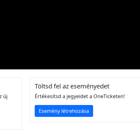
Töltsd fel az eseményedet
z új
Értékesítsd a jegyeidet a OneTicketen!
Esemény létrehozása