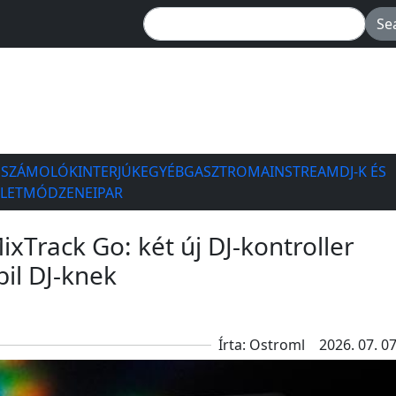
ESZÁMOLÓK
INTERJÚK
EGYÉB
GASZTRO
MAINSTREAM
DJ-K ÉS
ÉLETMÓD
ZENEIPAR
ixTrack Go: két új DJ-kontroller
il DJ-knek
Írta: Ostroml
2026. 07. 07