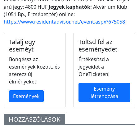
árú jegy: 4800 HUF
Jegyek kaphatók:
Akvárium Klub
(1051 Bp., Erzsébet tér) online:
https://www.residentadvisor.net/event.aspx?675058
Találj egy
Töltsd fel az
eseméyt
eseményedet
Böngéssz az
Értékesítsd a
események között, és
jegyeidet a
szerezz új
OneTicketen!
élményeket!
Esemény
Események
létrehozása
HOZZÁSZÓLÁSOK