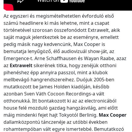
Az egyszeri és megismételhetetlen évforduló első
számú headlinere ki más lehetne, mint a csapat
történetével szorosan összefonódott Extrawelt, akik
saját maguk jelentkeztek be az eseményre, emellett
pedig másik nagy kedvencünk, Max Cooper is
bemutatja lenyűgöző, élő audiovizuál show-ját, az
Emergence-t. Arne Schaffhausen és Wayan Raabe, azaz
az
Extrawelt
sikerének titka, hogy zenéjük otthoni
pihenéshez épp annyira passzol, mint a klubok
mellbevágó hangrendszereihez. Duójuk 2005-ben
mutatkozott be James Holden kiadóján, később
azonban Sven Väth Cocoon Recordings-a vált
otthonukká. Itt bontakozott ki az az electronicából
house felé mozduló gazdag hangzásvilág, ami előtt
máig mindenki fejet hajt Tokyotól Berlinig.
Max Cooper
dallamközpontú tánczenéje az utóbbi években
rohamtempóban vált egyre ismertebbé. Bemutatkozó