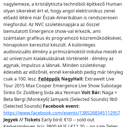
nagylemeze, a kristálytiszta technóból építkező Human
olyan sikereket ért el, hogy angol elektronikus zenei
előadó létére már Észak-Amerikában is rendszeresen
megfordul. Az NVC születésnapjára az ősszel
bemutatott Emergence show-val érkezik, ami
számtalan grafikus és programozó közreműködésével,
hónapokon keresztül készült. A különleges
audiovizuális élmény a prímszámoktól indulva meséli el
az univerzum kialakulásának történetét - élmény az
agynak, impulzus a lábnak. Minden születésnap
édesebb az előzőnél, ennél kerekebb pedig már tényleg
csak a 100. lesz.
Felléppők
NagyHall:
Extrawelt Live
Tour 2015 Max Cooper Emergence Live Show Subotage
Sinko Dr. Zoidberg Ioda aka Yesman
Volt Bár:
Naga +
Beta Bergi (Monkey6) Iamyank (Selected Sounds) 9b0
(Selected Sounds)
Facebook event:
https://www.facebook.com/events/1385268345112957
Jegyek // Tickets
Early bird: €10 -- sold out
Kedvezményes árú: 3800 HUF / €12,20 -- on sale Teljes