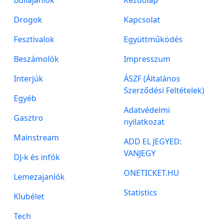
Buliajánlók
Kezdőlap
Drogok
Kapcsolat
Fesztivalok
Együttműködés
Beszámolók
Impresszum
Interjúk
ÁSZF (Általános
Szerződési Feltételek)
Egyéb
Adatvédelmi
Gasztro
nyilatkozat
Mainstream
ADD EL JEGYED:
VANJEGY
DJ-k és infók
ONETICKET.HU
Lemezajanlók
Statistics
Klubélet
Tech