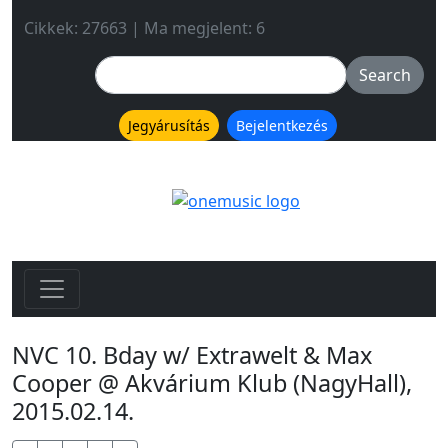
Cikkek: 27663 | Ma megjelent: 6
Jegyárusítás
Bejelentkezés
NVC 10. Bday w/ Extrawelt & Max
Cooper @ Akvárium Klub (NagyHall),
2015.02.14.