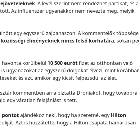
zejöveteleknek
. A levél szerint nem rendezhet partikat, és a
ltött. Az influenszer ugyanakkor nem nevezte meg, melyik
 túlnőtt egy egyszerű zajpanaszon. A kommentelők többsége
 közösségi élményeknek nincs felső korhatára
, sokan pe
ő havonta körülbelül
10 500 eurót
fizet az otthonban való
a is ugyanazokat az egyszerű dolgokat élvezi, mint korábban
téseket és azt, amikor egy kicsit felpezsdül az élet.
lágsztár kommentben arra biztatta Droniakot, hogy továbbra 
d egy váratlan felajánlást is tett.
s pontot
ajándékoz neki, hogy ha szeretné, egy
Hilton
liját. Azt is hozzátette, hogy a Hilton csapata hamarosan