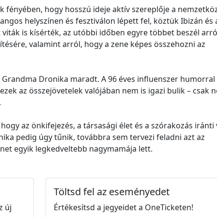
 fényében, hogy hosszú ideje aktív szereplője a nemzetköz
ngos helyszínen és fesztiválon lépett fel, köztük Ibizán és 
 viták is kísérték, az utóbbi időben egyre többet beszél arró
ítésére, valamint arról, hogy a zene képes összehozni az
s Grandma Dronika maradt. A 96 éves influenszer humorral 
ezek az összejövetelek valójában nem is igazi bulik – csak 
.
ogy az önkifejezés, a társasági élet és a szórakozás iránti
nika pedig úgy tűnik, továbbra sem tervezi feladni azt az
net egyik legkedveltebb nagymamája lett.
Töltsd fel az eseményedet
z új
Értékesítsd a jegyeidet a OneTicketen!