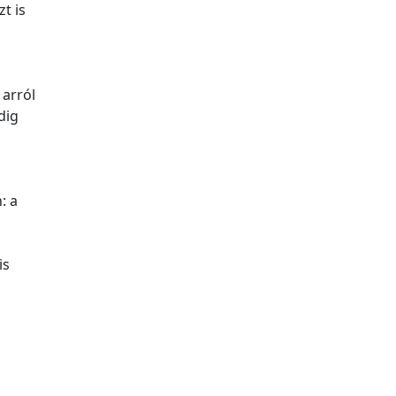
zt is
 arról
dig
: a
is