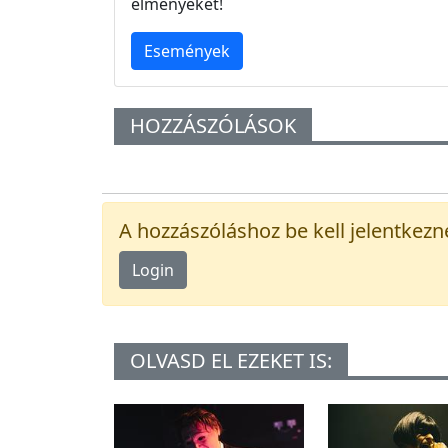
élményeket!
Események
HOZZÁSZÓLÁSOK
A hozzászóláshoz be kell jelentkezn
Login
OLVASD EL EZEKET IS: