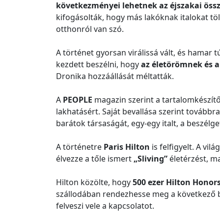
következményei lehetnek az éjszakai öss
kifogásolták, hogy más lakóknak italokat tö
otthonról van szó.
A történet gyorsan virálissá vált, és hamar
kezdett beszélni, hogy
az életörömnek és a
Dronika hozzáállását méltatták.
A
PEOPLE
magazin szerint a tartalomkészít
lakhatásért. Saját bevallása szerint továbbr
barátok társaságát, egy-egy italt, a beszélge
A történetre
Paris Hilton
is felfigyelt. A vi
élvezze a tőle ismert
„Sliving”
életérzést, maj
Hilton közölte, hogy
500 ezer Hilton Honor
szállodában rendezhesse meg a következő bu
felveszi vele a kapcsolatot.