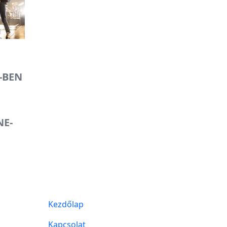
-BEN
S
E-
Kezdőlap
Kapcsolat