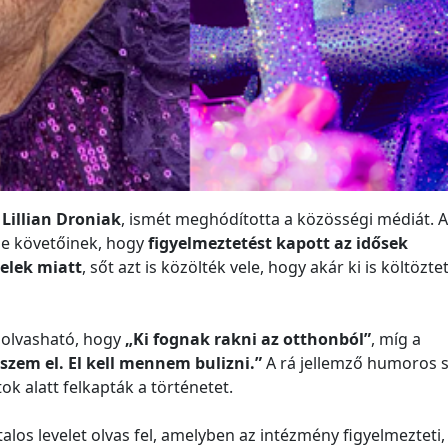
n
Lillian Droniak
, ismét meghódította a közösségi médiát. A
 be követőinek, hogy
figyelmeztetést kapott az idősek
elek miatt
, sőt azt is közölték vele, hogy akár ki is költözte
t olvasható, hogy
„Ki fognak rakni az otthonból”
, míg a
zem el. El kell mennem bulizni.”
A rá jellemző humoros s
ok alatt felkapták a történetet.
los levelet olvas fel, amelyben az intézmény figyelmezteti