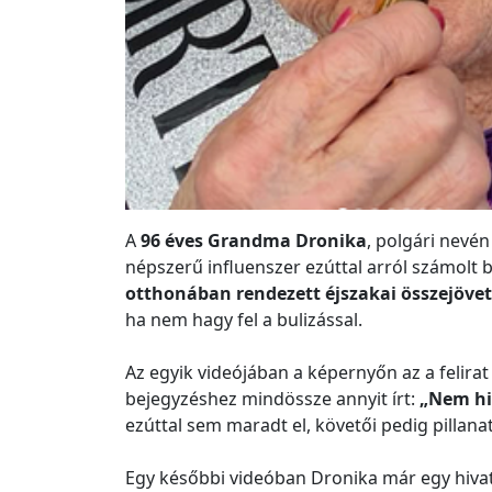
A
96 éves Grandma Dronika
, polgári nevé
népszerű influenszer ezúttal arról számolt
otthonában rendezett éjszakai összejövet
ha nem hagy fel a bulizással.
Az egyik videójában a képernyőn az a felira
bejegyzéshez mindössze annyit írt:
„Nem his
ezúttal sem maradt el, követői pedig pillanat
Egy későbbi videóban Dronika már egy hivata