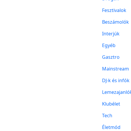
Fesztivalok
Beszámolók
Interjúk
Egyéb
Gasztro
Mainstream
DJ-k és infók
Lemezajanló
Klubélet
Tech
Életmód