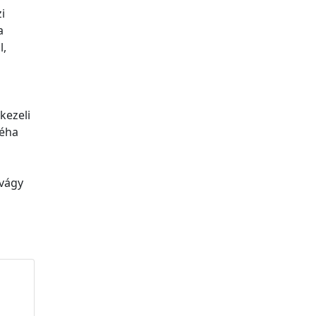
i
a
l,
kezeli
néha
 vágy