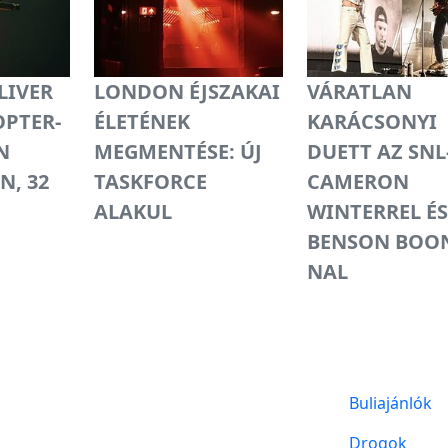
LIVER
LONDON ÉJSZAKAI
VÁRATLAN
OPTER-
ÉLETÉNEK
KARÁCSONYI
N
MEGMENTÉSE: ÚJ
DUETT AZ SNL
N, 32
TASKFORCE
CAMERON
ALAKUL
WINTERREL É
BENSON BOON
NAL
Buliajánlók
Drogok