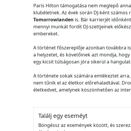
Paris Hilton támogatása nem meglepő annak
klubéletnek. Az évek során DJ-ként számos ra
Tomorrowlanden
is. Bár karrierjét időnként
mennyi munkát fordít DJ-szettjeinek előkész
embereket.
A történet főszereplője azonban továbbra i
a helyzetet, és követőinek azt mondja, hogy 
egy kicsit túlságosan jóra sikerül a hangulat
A története sokak számára emlékeztet arra, h
nem tűnik el az életkor előrehaladtával. Dro
életkedvet, amelynek köszönhetően az inter
Találj egy eseméyt
Böngéssz az események között, és szerez