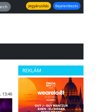
Jegyárusítás
Bejelentkezés
REKLÁM
. 13:46