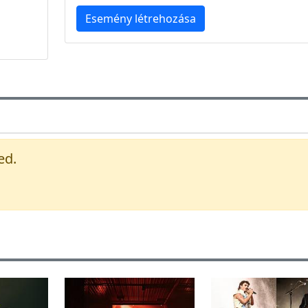
Esemény létrehozása
ed.