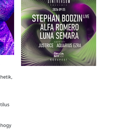
thetik,
tílus
, hogy