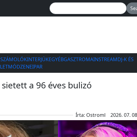
ESZÁMOLÓK
INTERJÚK
EGYÉB
GASZTRO
MAINSTREAM
DJ-K ÉS
ÉLETMÓD
ZENEIPAR
 sietett a 96 éves bulizó
Írta: Ostroml
2026. 07. 08