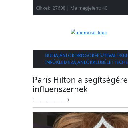
Cikkek: 27698 | Ma megjelent: 40
BULIAJÁNLÓK
DROGOK
FESZTIVALOK
B
INFÓK
LEMEZAJANLÓK
KLUBÉLET
TECH
Paris Hilton a segítségére
influenszernek