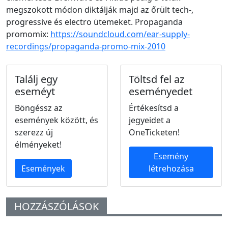
megszokott módon diktálják majd az őrült tech-,
progressive és electro ütemeket. Propaganda
promomix:
https://soundcloud.com/ear-supply-
recordings/propaganda-promo-mix-2010
Találj egy
Töltsd fel az
eseméyt
eseményedet
Böngéssz az
Értékesítsd a
események között, és
jegyeidet a
szerezz új
OneTicketen!
élményeket!
Esemény
Események
létrehozása
HOZZÁSZÓLÁSOK