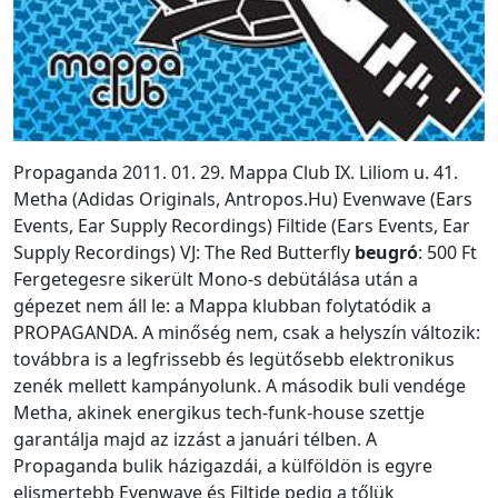
Propaganda 2011. 01. 29. Mappa Club IX. Liliom u. 41.
Metha (Adidas Originals, Antropos.Hu) Evenwave (Ears
Events, Ear Supply Recordings) Filtide (Ears Events, Ear
Supply Recordings) VJ: The Red Butterfly
beugró
: 500 Ft
Fergetegesre sikerült Mono-s debütálása után a
gépezet nem áll le: a Mappa klubban folytatódik a
PROPAGANDA. A minőség nem, csak a helyszín változik:
továbbra is a legfrissebb és legütősebb elektronikus
zenék mellett kampányolunk. A második buli vendége
Metha, akinek energikus tech-funk-house szettje
garantálja majd az izzást a januári télben. A
Propaganda bulik házigazdái, a külföldön is egyre
elismertebb Evenwave és Filtide pedig a tőlük