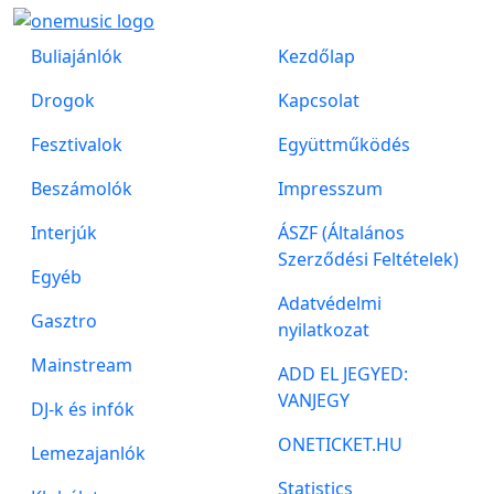
Buliajánlók
Kezdőlap
Drogok
Kapcsolat
Fesztivalok
Együttműködés
Beszámolók
Impresszum
Interjúk
ÁSZF (Általános
Szerződési Feltételek)
Egyéb
Adatvédelmi
Gasztro
nyilatkozat
Mainstream
ADD EL JEGYED:
VANJEGY
DJ-k és infók
ONETICKET.HU
Lemezajanlók
Statistics