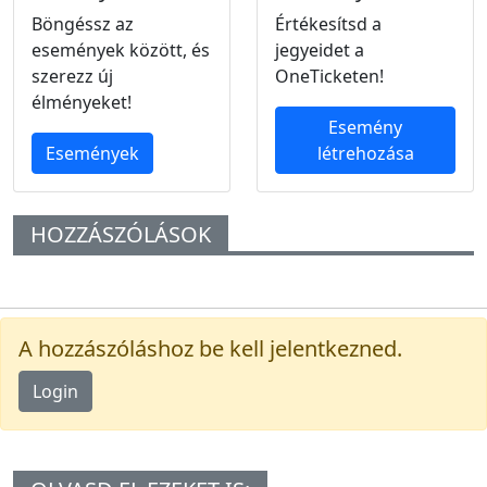
Böngéssz az
Értékesítsd a
események között, és
jegyeidet a
szerezz új
OneTicketen!
élményeket!
Esemény
Események
létrehozása
HOZZÁSZÓLÁSOK
A hozzászóláshoz be kell jelentkezned.
Login