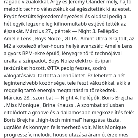
ragadó vizuálokkal. Argy és Jeremy Olander mély, hajtó
melodic techno választékukkal egészítették ki az estet,
Prydz feszültségkezdeményezései és oldásai pedig a
hét egyik legzeneileg kifinomultabb estjévé tették az
éjszakát. Március 27., péntek — Night 3. Fellépők:
Amelie Lens , Boys Noize , ØTTA . Amint Ultra elrajtolt, az
M2 a kötelező after-hours hellyé avanzsált: Amelie Lens
a gyors BPM-ekre épülő, lényegre törő technójával
uralta a színpadot, Boys Noize elektro- és ipari
textúrákat hozott, ØTTA pedig feszes, sodró
válogatásaival tartotta a lendületet. Ez lehetett a hét
legintenzívebb közönsége, tele fesztiválozókkal, akik a
reggelig tartó energia megtartására törekedtek.
Március 28., szombat — Night 4. Fellépők: Boris Brejcha
, Miss Monique , Brina Knauss . A szombat stílusban
eltolódott a groove és a dallamosabb megközelítés felé:
Boris Brejcha „high-tech minimal” hangzása tiszta,
ugrálós és könnyen felismerhető volt, Miss Monique
progresszív, melodic house utazása áramló, érzelmes