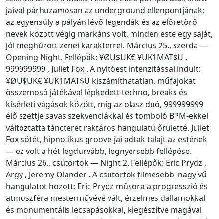
jaival párhuzamosan az underground ellenpontjának:
az egyensúly a pályán lévő legendák és az előretörő
nevek között végig markáns volt, minden este egy saját,
jól meghúzott zenei karakterrel. Március 25., szerda —
Opening Night. Fellépők: ¥ØU$UK€ ¥UK1MAT$U ,
999999999 , Juliet Fox . A nyitóest intenzitással indult:
¥ØU$UK€ ¥UK1MAT$U kiszámíthatatlan, műfajokat
összemosó játékával lépkedett techno, breaks és
kísérleti vágások között, míg az olasz duó, 999999999
élő szettje savas szekvenciákkal és tomboló BPM-ekkel
változtatta táncteret raktáros hangulatú őrületté. Juliet
Fox sötét, hipnotikus groove-jai adtak talajt az estének
— ez volt a hét legdurvább, legnyersebb fellépése.
Március 26., csütörtök — Night 2. Fellépők: Eric Prydz ,
Argy , Jeremy Olander . A csütörtök filmesebb, nagyívű
hangulatot hozott: Eric Prydz műsora a progresszió és
atmoszféra mesterművévé vált, érzelmes dallamokkal
és monumentális lecsapásokkal, kiegészítve magával