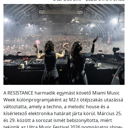
A RESISTANCE harmadik egymást követő Miami Music
Week különprogramjaként az M2-t ötéjszakás utazássá
változtatta, amely a techno, a melodic house és a
kísérletező elektronika határait járta körül. Március 25.
és 29. között a sorozat ismét bebizonyította, miért
tekintik az Ultra Music Festival 2026 pompázatos show-