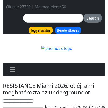
Cikkek: 27709 | Ma megjelent: 50
Jegyárusítás
Bejelentkezés
RESISTANCE Miami 2026: öt éj, ami
meghatározta az undergroundot
Írta: Ostroml
2026. 04. 04. 07:35