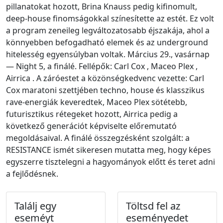
pillanatokat hozott, Brina Knauss pedig kifinomult,
deep-house finomságokkal színesítette az estét. Ez volt
a program zeneileg legváltozatosabb éjszakája, ahol a
könnyebben befogadható elemek és az underground
hitelesség egyensúlyban voltak. Március 29., vasárnap
— Night 5, a finálé. Fellépők: Carl Cox , Maceo Plex ,
Airrica . A záróestet a közönségkedvenc vezette: Carl
Cox maratoni szettjében techno, house és klasszikus
rave-energiák keveredtek, Maceo Plex sötétebb,
futurisztikus rétegeket hozott, Airrica pedig a
következő generációt képviselte előremutató
megoldásaival. A finálé összegzésként szolgált: a
RESISTANCE ismét sikeresen mutatta meg, hogy képes
egyszerre tisztelegni a hagyományok előtt és teret adni
a fejlődésnek.
Találj egy
Töltsd fel az
eseméyt
eseményedet