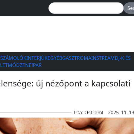
ESZÁMOLÓK
INTERJÚK
EGYÉB
GASZTRO
MAINSTREAM
DJ-K ÉS
ÉLETMÓD
ZENEIPAR
elensége: új nézőpont a kapcsolati
Írta: Ostroml
2025. 11. 13