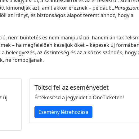
ek a vágyaikról, a szándékaikról és az érzéseikről. Stein sz
lőtt kimondják azt, amit akkor éreznek – például:
„Haragszom
löli az irányt, és biztonságos alapot teremt ahhoz, hogy a
ció, nem büntetés és nem manipuláció, hanem annak felism
elmek – ha megfelelően kezeljük őket – képesek új formába
 a beleegyezés, az őszinteség és az a közös szándék, hogy 
k, ne romboljanak.
Töltsd fel az eseményedet
z új
Értékesítsd a jegyeidet a OneTicketen!
Esemény létrehozása