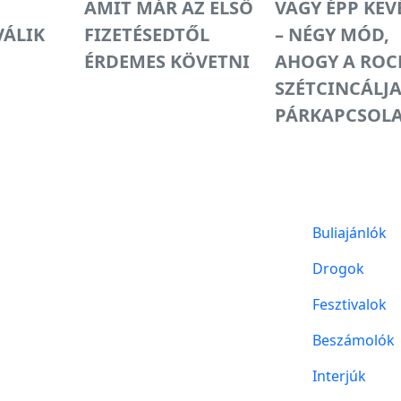
AMIT MÁR AZ ELSŐ
VAGY ÉPP KEV
VÁLIK
FIZETÉSEDTŐL
– NÉGY MÓD,
ÉRDEMES KÖVETNI
AHOGY A ROC
SZÉTCINCÁLJA
PÁRKAPCSOL
Buliajánlók
Drogok
Fesztivalok
Beszámolók
Interjúk