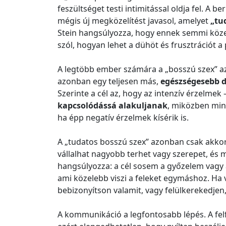
feszültséget testi intimitással oldja fel. A be
mégis új megközelítést javasol, amelyet
„tu
Stein hangsúlyozza, hogy ennek semmi köze 
szól, hogyan lehet a dühöt és frusztrációt a 
A legtöbb ember számára a „bosszú szex” azt
azonban egy teljesen más,
egészségesebb d
Szerinte a cél az, hogy az intenzív érzelmek
kapcsolódássá alakuljanak
, miközben mind
ha épp negatív érzelmek kísérik is.
A „tudatos bosszú szex” azonban csak akk
vállalhat nagyobb terhet vagy szerepet, és m
hangsúlyozza: a cél sosem a győzelem vagy 
ami közelebb viszi a feleket egymáshoz. Ha
bebizonyítson valamit, vagy felülkerekedjen, 
A kommunikáció a legfontosabb lépés. A fel