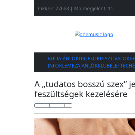
Cikkek: 27668 | Ma megjelent: 11
BULIAJÁNLÓK
DROGOK
FESZTIVALOK
B
INFÓK
LEMEZAJANLÓK
KLUBÉLET
TECH
A „tudatos bosszú szex” j
feszültségek kezelésére