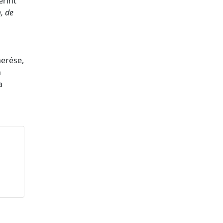
erint
, de
erése,
n
a