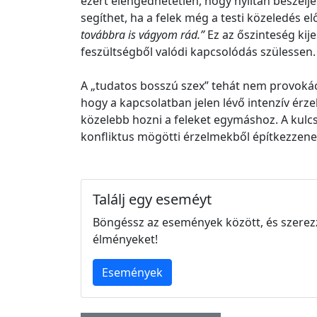
ezért elengedhetetlen, hogy nyíltan beszéljen
segíthet, ha a felek még a testi közeledés e
továbbra is vágyom rád.”
Ez az őszinteség kije
feszültségből valódi kapcsolódás szülessen.
A „tudatos bosszú szex” tehát nem provoká
hogy a kapcsolatban jelen lévő intenzív érz
közelebb hozni a feleket egymáshoz. A kulcs
konfliktus mögötti érzelmekből építkezzene
Találj egy eseméyt
Böngéssz az események között, és szerez
élményeket!
Események