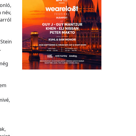
onló,
 név,
arról
 Stein
.
 még
sem
mivé,
ak,