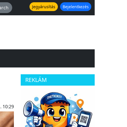
Jegyárusítás
Bejelentkezés
REKLÁM
. 10:29