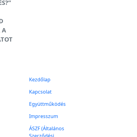
ÉS?”
D
 A
ATOT
Kezdőlap
Kapcsolat
Együttműködés
Impresszum
ÁSZF (Általános
Szerződési