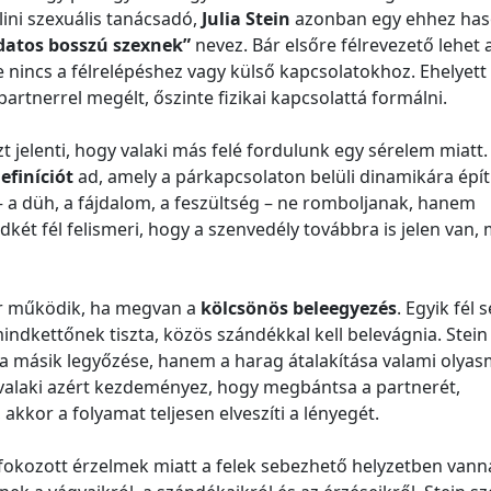
rlini szexuális tanácsadó,
Julia Stein
azonban egy ehhez has
datos bosszú szexnek”
nevez. Bár elsőre félrevezető lehet a
nincs a félrelépéshez vagy külső kapcsolatokhoz. Ehelyett 
partnerrel megélt, őszinte fizikai kapcsolattá formálni.
 jelenti, hogy valaki más felé fordulunk egy sérelem miatt.
efiníciót
ad, amely a párkapcsolaton belüli dinamikára épít
 – a düh, a fájdalom, a feszültség – ne romboljanak, hanem
két fél felismeri, hogy a szenvedély továbbra is jelen van,
or működik, ha megvan a
kölcsönös beleegyezés
. Egyik fél 
indkettőnek tiszta, közös szándékkal kell belevágnia. Stein
a másik legyőzése, hanem a harag átalakítása valami olyas
 valaki azért kezdeményez, hogy megbántsa a partnerét,
akkor a folyamat teljesen elveszíti a lényegét.
fokozott érzelmek miatt a felek sebezhető helyzetben vann