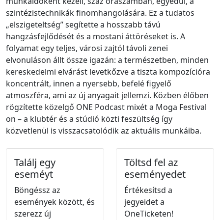
munkaidőként kezeli, száz óraszámban, egyedül, a
szintézistechnikák finomhangolására. Ez a tudatos
„elszigeteltség” segítette a hosszabb távú
hangzásfejlődését és a mostani áttöréseket is. A
folyamat egy teljes, városi zajtól távoli zenei
elvonuláson állt össze igazán: a természetben, minden
kereskedelmi elvárást levetkőzve a tiszta kompozícióra
koncentrált, innen a nyersebb, befelé figyelő
atmoszféra, ami az új anyagait jellemzi. Közben élőben
rögzítette közelgő ONE Podcast mixét a Moga Festival
on – a klubtér és a stúdió közti feszültség így
közvetlenül is visszacsatolódik az aktuális munkáiba.
Találj egy
Töltsd fel az
eseméyt
eseményedet
Böngéssz az
Értékesítsd a
események között, és
jegyeidet a
szerezz új
OneTicketen!