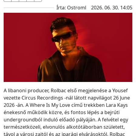
Írta: Ostroml
2026. 06. 30. 14:05
A libanoni producer, Rolbac első megjelenése a Yousef
vezette Circus Recordings -nál látott napvilágot 26 June
2026 -án. A Where Is My Love című trekkben Lara Kays
énekesnő működik közre, és fontos lépés a bejrúti
undergroundból induló előadó pályáján. A felvétel egy
természetközeli, elvonulós alkotótáborban született,
távol a városi zajtól és az iparági elvárásoktól. Rolbac