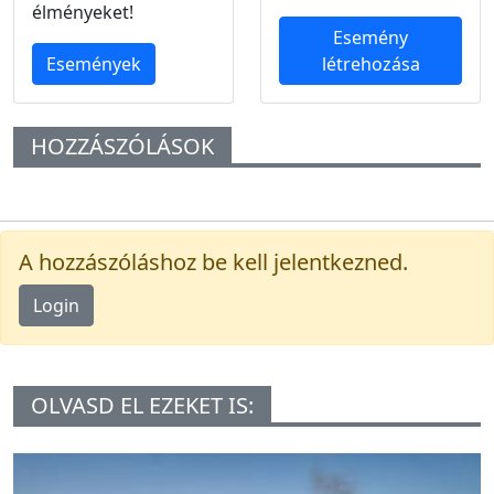
élményeket!
Esemény
Események
létrehozása
HOZZÁSZÓLÁSOK
A hozzászóláshoz be kell jelentkezned.
Login
OLVASD EL EZEKET IS: