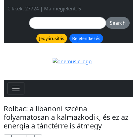
Cikkek: 27724 | Ma megjelent: 5
Jegyárusítás
Bejelentkezés
Rolbac: a libanoni szcéna
folyamatosan alkalmazkodik, és ez az
energia a tánctérre is átmegy