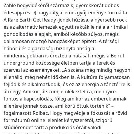
Zahle hegyvidékéről származik; gyerekkorát dobos
édesapja és DJ nagybátyja lemezgyűjteménye formálta.
A Rare Earth Get Ready -jének húzása, a nyersebb rock
és az alternatív lemezek együtt rakták le nála a ritmikai
gondolkodás alapjait, amiből később súlyos, mégis
dallamosan mozgó hangzásképet épített. A térségi
háború és a gazdasági bizonytalanság a
mindennapokban is érezteti a hatását, mégis a Beirut
underground közössége életben tartja a tereit és
szervezi az eseményeket. „A szcéna még mindig nagyon
ellenálló, még nehéz időkben is. A kultúra folyamatosan
fejlődik és alkalmazkodik, és ez az energia a tánctérre is
átmegy. Amikor játszom, emlékeztet rá, mennyire
fontos a kapcsolódás, főleg amikor az emberek annak
ellenére jönnek össze, ami körülöttük történik” –
fogalmazott Rolbac. Hogy megvédje a fókuszát a rövid
formátumú online jelenlét kényszerétől, szigorú
stúdiórendet tart: a produkciós óráit valódi