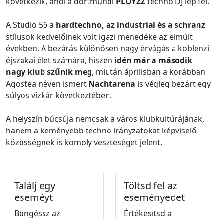
következik, ahol a dortmundi
PLOYZZ
techno DJ lép fel.
A Studio 56 a
hardtechno, az industrial és a schranz
stílusok kedvelőinek volt igazi menedéke az elmúlt
években. A bezárás különösen nagy érvágás a koblenzi
éjszakai élet számára, hiszen
idén már a második
nagy klub szűnik meg
, miután áprilisban a korábban
Agostea néven ismert
Nachtarena
is végleg bezárt egy
súlyos vízkár következtében.
A helyszín búcsúja nemcsak a város klubkultúrájának,
hanem a keményebb techno irányzatokat képviselő
közösségnek is komoly veszteséget jelent.
Találj egy
Töltsd fel az
eseméyt
eseményedet
Böngéssz az
Értékesítsd a