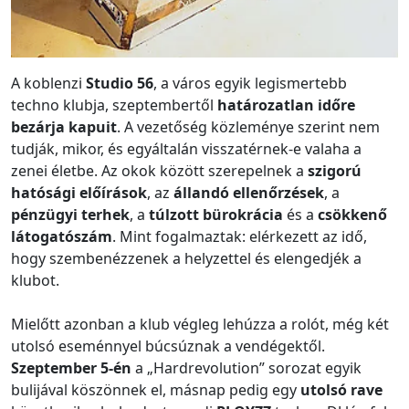
A koblenzi
Studio 56
, a város egyik legismertebb
techno klubja, szeptembertől
határozatlan időre
bezárja kapuit
. A vezetőség közleménye szerint nem
tudják, mikor, és egyáltalán visszatérnek-e valaha a
zenei életbe. Az okok között szerepelnek a
szigorú
hatósági előírások
, az
állandó ellenőrzések
, a
pénzügyi terhek
, a
túlzott bürokrácia
és a
csökkenő
látogatószám
. Mint fogalmaztak: elérkezett az idő,
hogy szembenézzenek a helyzettel és elengedjék a
klubot.
Mielőtt azonban a klub végleg lehúzza a rolót, még két
utolsó eseménnyel búcsúznak a vendégektől.
Szeptember 5-én
a „Hardrevolution” sorozat egyik
bulijával köszönnek el, másnap pedig egy
utolsó rave