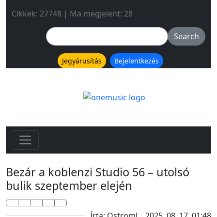
Cikkek: 27748 | Ma megjelent: 28
Jegyárusítás
Bejelentkezés
Bezár a koblenzi Studio 56 – utolsó
bulik szeptember elején
Írta: Ostroml
2025. 08. 17. 01:48