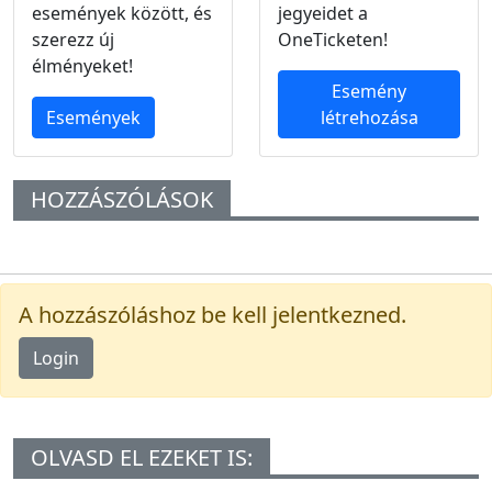
események között, és
jegyeidet a
szerezz új
OneTicketen!
élményeket!
Esemény
Események
létrehozása
HOZZÁSZÓLÁSOK
A hozzászóláshoz be kell jelentkezned.
Login
OLVASD EL EZEKET IS: