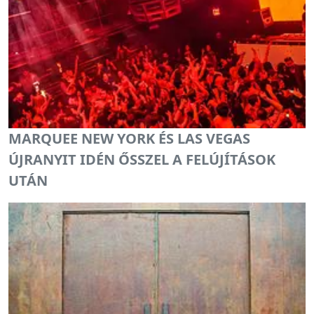
MARQUEE NEW YORK ÉS LAS VEGAS
ÚJRANYIT IDÉN ŐSSZEL A FELÚJÍTÁSOK
UTÁN