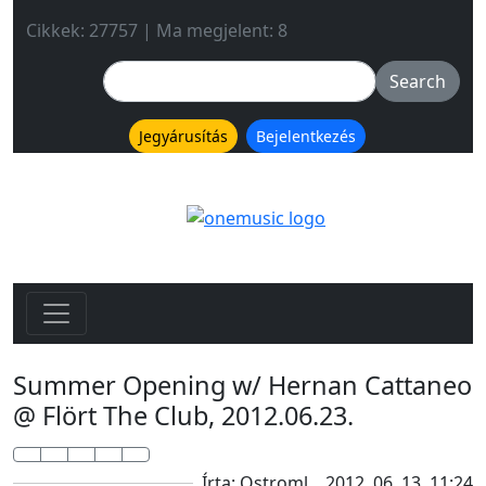
Cikkek: 27757 | Ma megjelent: 8
Jegyárusítás
Bejelentkezés
Summer Opening w/ Hernan Cattaneo
@ Flört The Club, 2012.06.23.
Írta: Ostroml
2012. 06. 13. 11:24