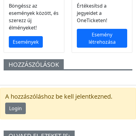
Böngéssz az
Értékesítsd a
események között, és
jegyeidet a
szerezz új
OneTicketen!
élményeket!
Esemény
Események
létrehozása
HOZZÁSZÓLÁSOK
A hozzászóláshoz be kell jelentkezned.
Login
OLVASD EL EZEKET IS: