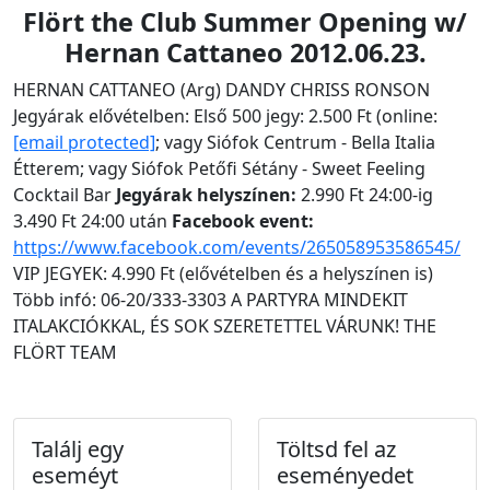
Flört the Club Summer Opening w/
Hernan Cattaneo 2012.06.23.
HERNAN CATTANEO (Arg) DANDY CHRISS RONSON
Jegyárak elővételben: Első 500 jegy: 2.500 Ft (online:
[email protected]
; vagy Siófok Centrum - Bella Italia
Étterem; vagy Siófok Petőfi Sétány - Sweet Feeling
Cocktail Bar
Jegyárak helyszínen:
2.990 Ft 24:00-ig
3.490 Ft 24:00 után
Facebook event:
https://www.facebook.com/events/265058953586545/
VIP JEGYEK: 4.990 Ft (elővételben és a helyszínen is)
Több infó: 06-20/333-3303 A PARTYRA MINDEKIT
ITALAKCIÓKKAL, ÉS SOK SZERETETTEL VÁRUNK! THE
FLÖRT TEAM
Találj egy
Töltsd fel az
eseméyt
eseményedet