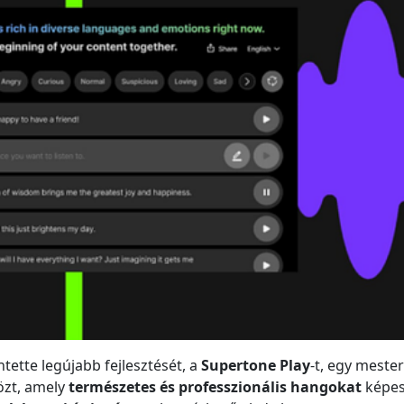
tette legújabb fejlesztését, a
Supertone Play
-t, egy meste
özt, amely
természetes és professzionális hangokat
képe