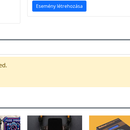
Esemény létrehozása
ed.