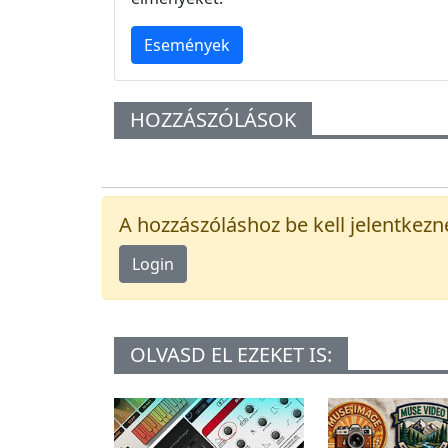
Események
HOZZÁSZÓLÁSOK
A hozzászóláshoz be kell jelentkezn
Login
OLVASD EL EZEKET IS: