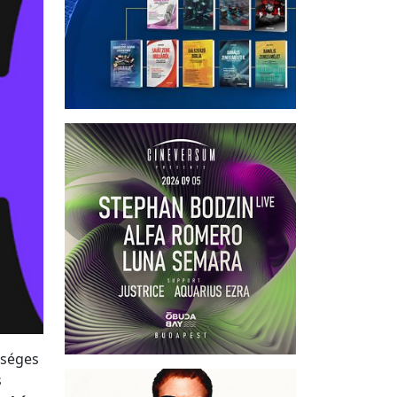
rséges
s