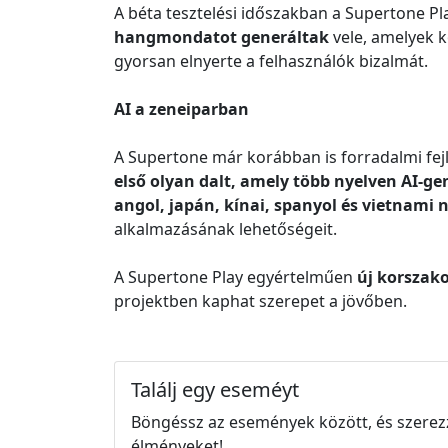
A béta tesztelési időszakban a Supertone P
hangmondatot generáltak
vele, amelyek 
gyorsan elnyerte a felhasználók bizalmát.
AI a zeneiparban
A Supertone már korábban is forradalmi fej
első olyan dalt, amely több nyelven AI-ge
angol, japán, kínai, spanyol és vietnami 
alkalmazásának lehetőségeit.
A Supertone Play egyértelműen
új korszak
projektben kaphat szerepet a jövőben.
Találj egy eseméyt
Böngéssz az események között, és szerez
élményeket!