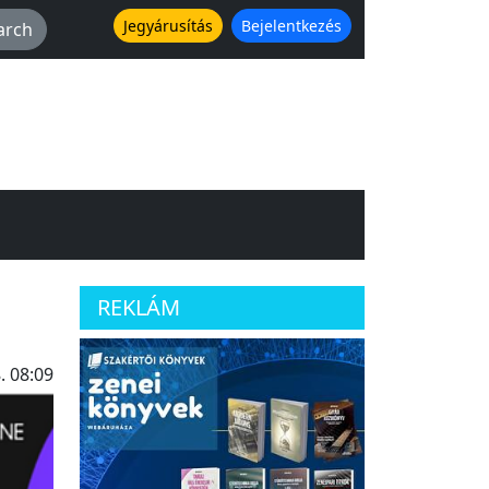
Jegyárusítás
Bejelentkezés
REKLÁM
. 08:09