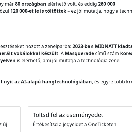
lay már
80 országban
elérhető volt, és eddig
260 000
közül
120 000-et le is töltöttek
– ez jól mutatja, hogy a tech
lesztéseket hozott a zeneiparba:
2023-ban MIDNATT kiadta
nerált vokálokkal készült
. A
Masquerade
című szám
korea
nyelven
is elérhető, ami jól mutatja a technológia zenei
ot nyit az AI-alapú hangtechnológiában
, és egyre több kr
Töltsd fel az eseményedet
z új
Értékesítsd a jegyeidet a OneTicketen!