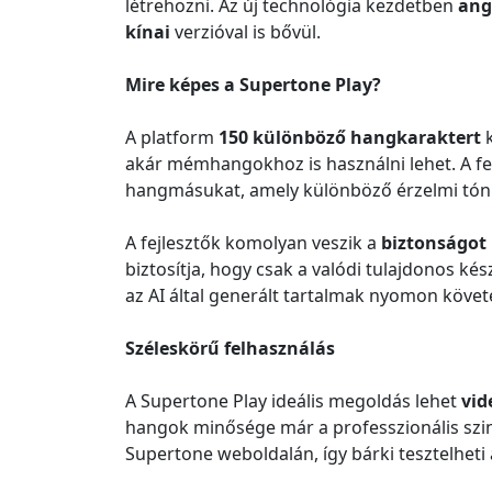
létrehozni. Az új technológia kezdetben
ang
kínai
verzióval is bővül.
Mire képes a Supertone Play?
A platform
150 különböző hangkaraktert
k
akár mémhangokhoz is használni lehet. A f
hangmásukat, amely különböző érzelmi tónu
A fejlesztők komolyan veszik a
biztonságot
biztosítja, hogy csak a valódi tulajdonos ké
az AI által generált tartalmak nyomon követé
Széleskörű felhasználás
A Supertone Play ideális megoldás lehet
vid
hangok minősége már a professzionális szint
Supertone weboldalán, így bárki tesztelheti 