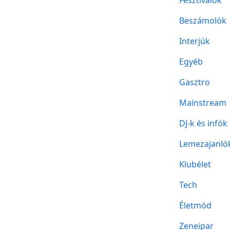
Beszámolók
Interjúk
Egyéb
Gasztro
Mainstream
DJ-k és infók
Lemezajanló
Klubélet
Tech
Életmód
Zeneipar