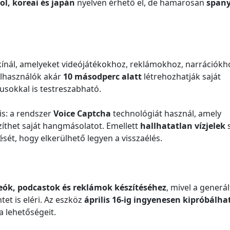
ol, koreai és japán
nyelven érhető el, de hamarosan
spany
ínál, amelyeket videójátékokhoz, reklámokhoz, narrációkh
elhasználók akár
10 másodperc alatt
létrehozhatják saját
sokkal is testreszabható.
is: a rendszer
Voice Captcha
technológiát használ, amely
szíthet saját hangmásolatot. Emellett
hallhatatlan vízjelek
s
sét, hogy elkerülhető legyen a visszaélés.
eók, podcastok és reklámok készítéséhez
, mivel a generál
et is eléri. Az eszköz
április 16-ig ingyenesen kipróbálha
a lehetőségeit.