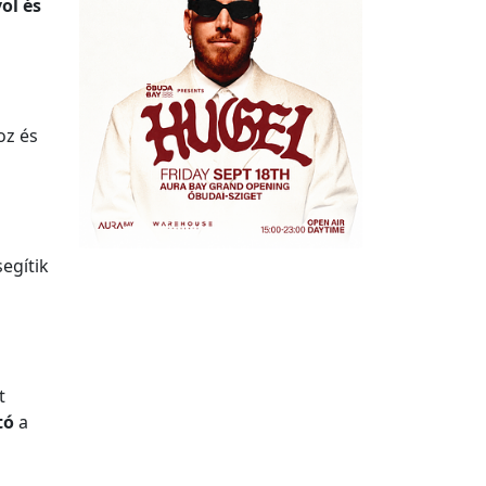
ol és
oz és
egítik
t
tó
a