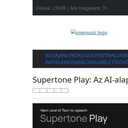
Cikkek: 27639 | Ma megjelent: 31
BULIAJÁNLÓK
DROGOK
FESZTIVALOK
B
INFÓK
LEMEZAJANLÓK
KLUBÉLET
TECH
Supertone Play: Az AI-ala