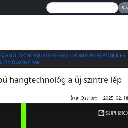
ESZÁMOLÓK
INTERJÚK
EGYÉB
GASZTRO
MAINSTREAM
DJ-K ÉS
ÉLETMÓD
ZENEIPAR
pú hangtechnológia új szintre lép
Írta: Ostroml
2025. 02. 18