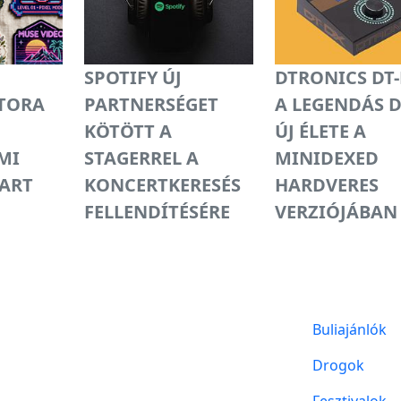
SPOTIFY ÚJ
DTRONICS DT-
TORA
PARTNERSÉGET
A LEGENDÁS 
KÖTÖTT A
ÚJ ÉLETE A
MI
STAGERREL A
MINIDEXED
VART
KONCERTKERESÉS
HARDVERES
FELLENDÍTÉSÉRE
VERZIÓJÁBAN
Buliajánlók
Drogok
Fesztivalok