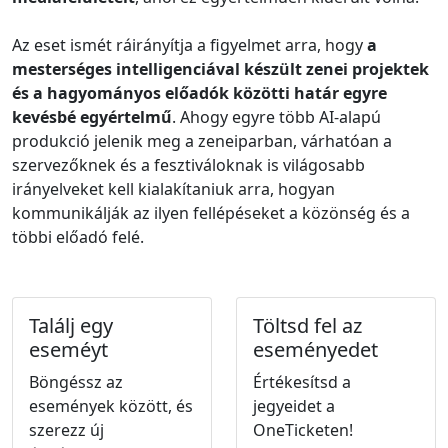
Az eset ismét ráirányítja a figyelmet arra, hogy
a
mesterséges intelligenciával készült zenei projektek
és a hagyományos előadók közötti határ egyre
kevésbé egyértelmű
. Ahogy egyre több AI-alapú
produkció jelenik meg a zeneiparban, várhatóan a
szervezőknek és a fesztiváloknak is világosabb
irányelveket kell kialakítaniuk arra, hogyan
kommunikálják az ilyen fellépéseket a közönség és a
többi előadó felé.
Találj egy
Töltsd fel az
eseméyt
eseményedet
Böngéssz az
Értékesítsd a
események között, és
jegyeidet a
szerezz új
OneTicketen!