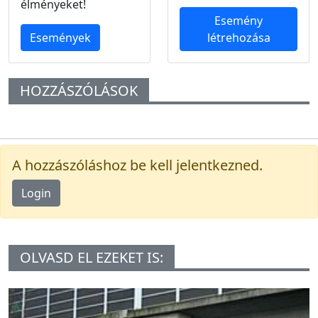
élményeket!
Esemény
Események
létrehozása
HOZZÁSZÓLÁSOK
A hozzászóláshoz be kell jelentkezned.
Login
OLVASD EL EZEKET IS: