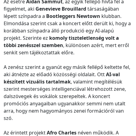
Az esetre
Aidan Sammut
, az egyik fellépő hívta fel a
figyelmet, aki
Genevieve Brouillard
társaságában
lépett színpadra a
Bootleggers Newtown
klubban.
Elmondása szerint csak a koncert előtt derült ki, hogy a
korábban színpadra álló produkció egy AI-alapú
projekt. Szerinte ez
komoly tiszteletlenség volt a
többi zenésszel szemben
, különösen azért, mert erről
senkit sem tájékoztattak előre.
A zenész szerint a gyanút egy másik fellépő keltette fel,
aki átnézte az előadó közösségi oldalait. Ott
AI-val
készített vizuális tartalmak
, valamint megítélésük
szerint mesterséges intelligenciával létrehozott zene,
dalszövegek és vokálok szerepeltek. A koncert
promóciós anyagaiban ugyanakkor semmi nem utalt
arra, hogy nem hagyományos zenei formációról van
szó.
Az érintett projekt
Afro Charles
néven működik. A