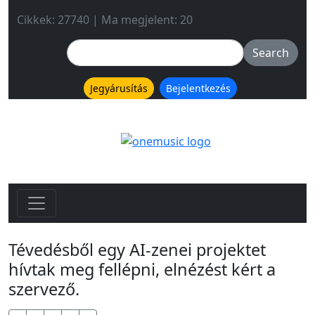
Cikkek: 27740 | Ma megjelent: 20
Jegyárusítás
Bejelentkezés
Tévedésből egy AI-zenei projektet
hívtak meg fellépni, elnézést kért a
szervező.