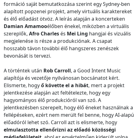
formáció saját bemutatkozása szerint egy Sydney-ben
alapított popzenei projekt, amely virtuális karaktereket
és élő előadást ötvöz. A leírás alapján a koncerteken
Damian Amamoo
élőben énekel, miközben a virtuális
szereplők,
Afro Charles
és
Mei Ling
hangjai és vizuális
megjelenése is része a produkciónak. A csapat
hosszabb távon további élő hangszeres zenészek
bevonását is tervezi.
A történtek után
Rob Carroll
, a Good Intent Music
alapítója és vezetője nyilvánosan bocsánatot kért.
Elismerte, hogy
ő követte el a hibát
, mert a projekt
jelentkezése alapján azt feltételezte, hogy egy
hagyományos élő produkcióról van szó. A
jelentkezésben szerepelt, hogy élő éneket használnak a
fellépéseken, ezért nem merült fel benne, hogy AI-alapú
előadóról lehet szó. Carroll azt is elismerte, hogy
elmulasztotta ellenőrizni az előadó közösségi
médiafelületeit
, ahol ez egyértelműen kiderült volna.