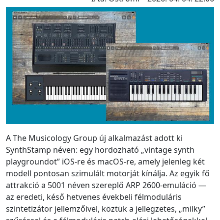
A The Musicology Group új alkalmazást adott ki
SynthStamp néven: egy hordozható „vintage synth
playgroundot” iOS-re és macOS-re, amely jelenleg két
modell pontosan szimulált motorját kínálja. Az egyik fő
attrakció a 5001 néven szereplő ARP 2600-emuláció —
az eredeti, késő hetvenes évekbeli félmoduláris
szintetizátor jellemzőivel, köztük a jellegzetes, „milky”