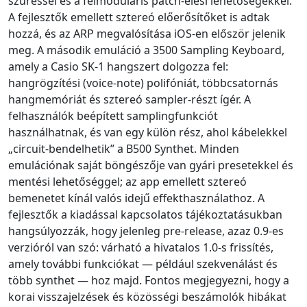
szűréssel és a félmoduláris patch-elési lehetőségekkel.
A fejlesztők emellett sztereó előerősítőket is adtak
hozzá, és az ARP megvalósítása iOS-en először jelenik
meg. A második emuláció a 3500 Sampling Keyboard,
amely a Casio SK-1 hangszert dolgozza fel:
hangrögzítési (voice-note) polifóniát, többcsatornás
hangmemóriát és sztereó sampler-részt ígér. A
felhasználók beépített samplingfunkciót
használhatnak, és van egy külön rész, ahol kábelekkel
„circuit-bendelhetik” a B500 Synthet. Minden
emulációnak saját böngészője van gyári presetekkel és
mentési lehetőséggel; az app emellett sztereó
bemenetet kínál valós idejű effekthasználathoz. A
fejlesztők a kiadással kapcsolatos tájékoztatásukban
hangsúlyozzák, hogy jelenleg pre-release, azaz 0.9-es
verzióról van szó: várható a hivatalos 1.0-s frissítés,
amely további funkciókat — például szekvenálást és
több synthet — hoz majd. Fontos megjegyezni, hogy a
korai visszajelzések és közösségi beszámolók hibákat