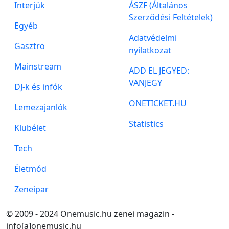
Interjúk
ÁSZF (Általános
Szerződési Feltételek)
Egyéb
Adatvédelmi
Gasztro
nyilatkozat
Mainstream
ADD EL JEGYED:
VANJEGY
DJ-k és infók
ONETICKET.HU
Lemezajanlók
Statistics
Klubélet
Tech
Életmód
Zeneipar
© 2009 - 2024 Onemusic.hu zenei magazin -
info[a]onemusic.hu