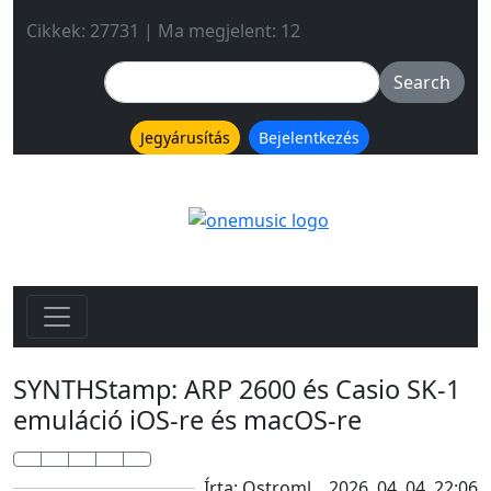
Cikkek: 27731 | Ma megjelent: 12
Jegyárusítás
Bejelentkezés
SYNTHStamp: ARP 2600 és Casio SK-1
emuláció iOS-re és macOS-re
Írta: Ostroml
2026. 04. 04. 22:06