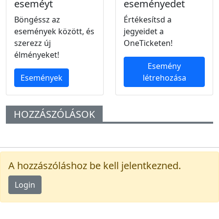
eseméyt
eseményedet
Böngéssz az
Értékesítsd a
események között, és
jegyeidet a
szerezz új
OneTicketen!
élményeket!
Esemény
Események
létrehozása
HOZZÁSZÓLÁSOK
A hozzászóláshoz be kell jelentkezned.
Login