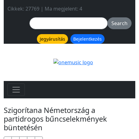
Cikkek: 27769 | Ma megjelent: 4
Jegyárusítás
Bejelentkezés
Szigorítana Németország a
partidrogos bűncselekmények
büntetésén