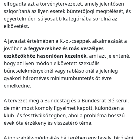
elfogadta azt a törvénytervezetet, amely jelentősen
szigorítaná az ilyen esetek büntetőjogi megítélését, és
egyértelműen súlyosabb kategóriába sorolná az
elkövetést.
A javaslat értelmében a K.-o.-cseppek alkalmazását a
jövőben
a fegyverekhez és más veszélyes
eszközökhöz hasonlóan kezelnék
, ami azt jelentené,
hogy az ilyen módon elkövetett szexuális
bűncselekményeknél vagy rablásoknál a jelenleg
gyakori hároméves minimumbüntetés öt évre
emelkedne.
A tervezet még a Bundestag és a Bundesrat elé kerül,
de már most komoly figyelmet kapott, különösen a
klub- és fesztiválközegben, ahol a probléma hosszú
évek óta érzékeny és visszatérő téma.
A jogszabály-módosítás hátterében egy tavalyi bírósági