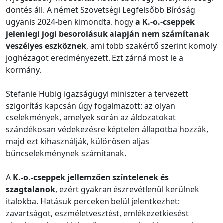
döntés áll. A német Szövetségi Legfelsőbb Bíróság
ugyanis 2024-ben kimondta, hogy
a K.-o.-cseppek
jelenlegi jogi besorolásuk alapján nem számítanak
veszélyes eszköznek
, ami több szakértő szerint komoly
joghézagot eredményezett. Ezt zárná most le a
kormány.
Stefanie Hubig igazságügyi miniszter a tervezett
szigorítás kapcsán úgy fogalmazott: az olyan
cselekmények, amelyek során az áldozatokat
szándékosan védekezésre képtelen állapotba hozzák,
majd ezt kihasználják, különösen aljas
bűncselekménynek számítanak.
A
K.-o.-cseppek jellemzően színtelenek és
szagtalanok
, ezért gyakran észrevétlenül kerülnek
italokba. Hatásuk perceken belül jelentkezhet:
zavartságot, eszméletvesztést, emlékezetkiesést