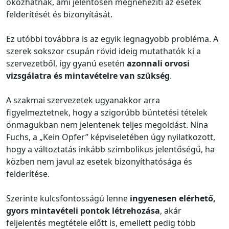
okozhatnak, ami jelentősen megnehezíti az esetek
felderítését és bizonyítását.
Ez utóbbi továbbra is az egyik legnagyobb probléma. A
szerek sokszor csupán rövid ideig mutathatók ki a
szervezetből, így gyanú esetén
azonnali orvosi
vizsgálatra és mintavételre van szükség
.
A szakmai szervezetek ugyanakkor arra
figyelmeztetnek, hogy a szigorúbb büntetési tételek
önmagukban nem jelentenek teljes megoldást. Nina
Fuchs, a „Kein Opfer” képviseletében úgy nyilatkozott,
hogy a változtatás inkább szimbolikus jelentőségű, ha
közben nem javul az esetek bizonyíthatósága és
felderítése.
Szerinte kulcsfontosságú lenne
ingyenesen elérhető,
gyors mintavételi pontok létrehozása
, akár
feljelentés megtétele előtt is, emellett pedig több