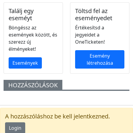
Találj egy
Töltsd fel az
eseméyt
eseményedet
Böngéssz az
Értékesítsd a
események között, és
jegyeidet a
szerezz új
OneTicketen!
élményeket!
Esemény
Események
létrehozása
HOZZÁSZÓLÁSOK
A hozzászóláshoz be kell jelentkezned.
Login