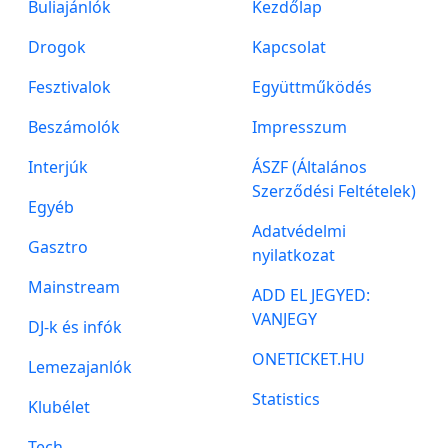
Buliajánlók
Kezdőlap
Drogok
Kapcsolat
Fesztivalok
Együttműködés
Beszámolók
Impresszum
Interjúk
ÁSZF (Általános
Szerződési Feltételek)
Egyéb
Adatvédelmi
Gasztro
nyilatkozat
Mainstream
ADD EL JEGYED:
VANJEGY
DJ-k és infók
ONETICKET.HU
Lemezajanlók
Statistics
Klubélet
Tech