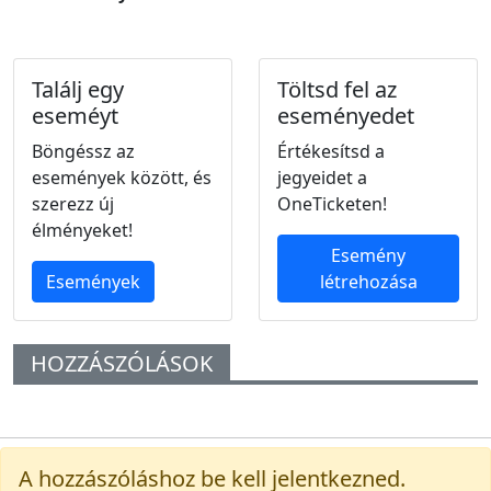
Találj egy
Töltsd fel az
eseméyt
eseményedet
Böngéssz az
Értékesítsd a
események között, és
jegyeidet a
szerezz új
OneTicketen!
élményeket!
Esemény
Események
létrehozása
HOZZÁSZÓLÁSOK
A hozzászóláshoz be kell jelentkezned.