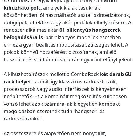
A ComboRack egyik legnagyobb előnye a
három
kihúzható polc
, amelyek kialakításuknak
köszönhetően jól használhatók asztali szintetizátorok,
dobgépek, effektek vagy akár pedálok elhelyezésére. A
rendszer alkalmas akár
61 billentyűs hangszerek
befogadására is
, bár bizonyos modellek esetében
ehhez a gyári beállítás módosítása szükséges lehet. A
polcok könnyű hozzáférést biztosítanak, ami élő
használat és stúdiómunka során egyaránt előnyt jelent.
A kihúzható részek mellett a ComboRack
két darab 6U
rack helyet
is kínál, így klasszikus rackeszközök,
processzorok vagy audio interfészek is kényelmesen
beépíthetők. Ez a kombinált megközelítés különösen
vonzó lehet azok számára, akik egyetlen kompakt
megoldásban szeretnék tudni hangszer- és
rackeszközeiket.
Az összeszerelés alapvetően nem bonyolult,