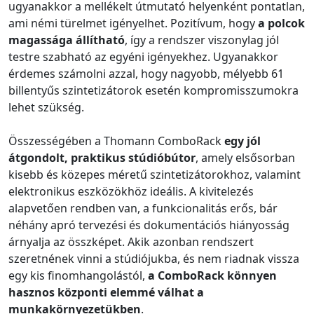
ugyanakkor a mellékelt útmutató helyenként pontatlan,
ami némi türelmet igényelhet. Pozitívum, hogy
a polcok
magassága állítható
, így a rendszer viszonylag jól
testre szabható az egyéni igényekhez. Ugyanakkor
érdemes számolni azzal, hogy nagyobb, mélyebb 61
billentyűs szintetizátorok esetén kompromisszumokra
lehet szükség.
Összességében a Thomann ComboRack
egy jól
átgondolt, praktikus stúdióbútor
, amely elsősorban
kisebb és közepes méretű szintetizátorokhoz, valamint
elektronikus eszközökhöz ideális. A kivitelezés
alapvetően rendben van, a funkcionalitás erős, bár
néhány apró tervezési és dokumentációs hiányosság
árnyalja az összképet. Akik azonban rendszert
szeretnének vinni a stúdiójukba, és nem riadnak vissza
egy kis finomhangolástól,
a ComboRack könnyen
hasznos központi elemmé válhat a
munkakörnyezetükben
.