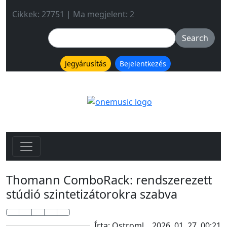
Cikkek: 27751 | Ma megjelent: 2
Jegyárusítás
Bejelentkezés
Thomann ComboRack: rendszerezett
stúdió szintetizátorokra szabva
Írta: Ostroml
2026. 01. 27. 00:21