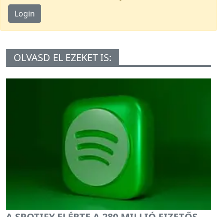
Login
OLVASD EL EZEKET IS:
A SPOTIFY ELÉRTE A 280 MILLIÓ FIZETŐS