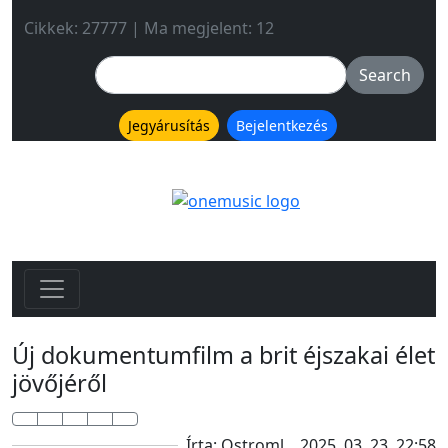
Cikkek: 27777 | Ma megjelent: 12
Jegyárusítás
Bejelentkezés
Új dokumentumfilm a brit éjszakai élet
jövőjéről
Írta: Ostroml
2025. 03. 23. 22:58