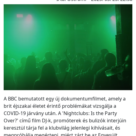
A BBC bemutatott egy új dokumentumfilmet, amely a
brit éjszakai életet érintő problémákat vizsgálja a
COVID-19 járvány után. A 'Nightclubs: Is the Party
Over?' című film DJ-k, promóterek és bulizók interjúin
keresztül tárja fel a klubvilág jelenlegi kihívásait, és
megpróbálja megérteni, miért zárt be az Egyesült