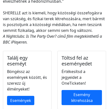
elveszhetnek a hedonizmusban."
SHERELLE azt is kiemeli, hogy közösségi összefogásra
van szükség, és fizikai terek létrehozására, mert bármit
is posztoljunk a közösségi médiában, ha nem teszünk
semmit fizikailag, akkor semmi sem fog változni.
A Nightclubs: Is The Party Over? című film megtekinthető a
BBC iPlayeren.
Találj egy
Töltsd fel az
eseméyt
eseményedet
Böngéssz az
Értékesítsd a
események között, és
jegyeidet a
szerezz új
OneTicketen!
élményeket!
Esemény
Események
létrehozása