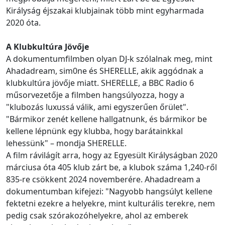
Királyság éjszakai klubjainak több mint egyharmada
2020 óta.
A Klubkultúra Jövője
A dokumentumfilmben olyan DJ-k szólalnak meg, mint
Ahadadream, sim0ne és SHERELLE, akik aggódnak a
klubkultúra jövője miatt. SHERELLE, a BBC Radio 6
műsorvezetője a filmben hangsúlyozza, hogy a
"klubozás luxussá válik, ami egyszerűen őrület".
"Bármikor zenét kellene hallgatnunk, és bármikor be
kellene lépnünk egy klubba, hogy barátainkkal
lehessünk" – mondja SHERELLE.
A film rávilágít arra, hogy az Egyesült Királyságban 2020
márciusa óta 405 klub zárt be, a klubok száma 1,240-ről
835-re csökkent 2024 novemberére. Ahadadream a
dokumentumban kifejezi: "Nagyobb hangsúlyt kellene
fektetni ezekre a helyekre, mint kulturális terekre, nem
pedig csak szórakozóhelyekre, ahol az emberek