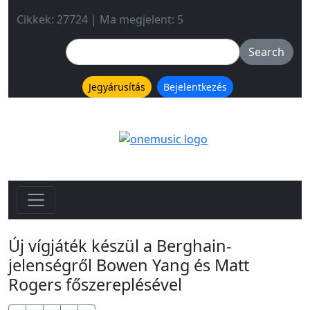
Cikkek: 27724 | Ma megjelent: 5
Jegyárusítás
Bejelentkezés
Új vígjáték készül a Berghain-
jelenségről Bowen Yang és Matt
Rogers főszereplésével