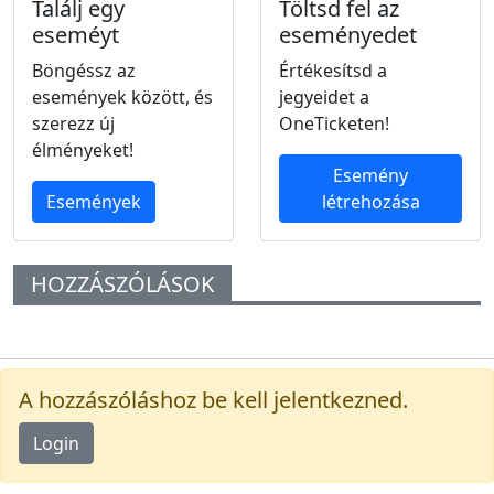
Találj egy
Töltsd fel az
eseméyt
eseményedet
Böngéssz az
Értékesítsd a
események között, és
jegyeidet a
szerezz új
OneTicketen!
élményeket!
Esemény
Események
létrehozása
HOZZÁSZÓLÁSOK
A hozzászóláshoz be kell jelentkezned.
Login