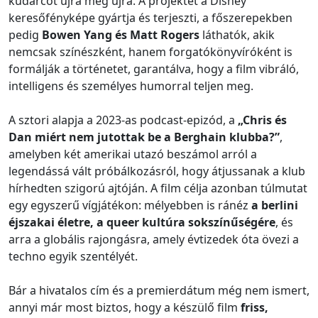
kudarcot újra meg újra. A projektet a Disney
keresőfényképe gyártja és terjeszti, a főszerepekben
pedig
Bowen Yang és Matt Rogers
láthatók, akik
nemcsak színészként, hanem forgatókönyvíróként is
formálják a történetet, garantálva, hogy a film vibráló,
intelligens és személyes humorral teljen meg.
A sztori alapja a 2023-as podcast-epizód, a
„Chris és
Dan miért nem jutottak be a Berghain klubba?”
,
amelyben két amerikai utazó beszámol arról a
legendássá vált próbálkozásról, hogy átjussanak a klub
hírhedten szigorú ajtóján. A film célja azonban túlmutat
egy egyszerű vígjátékon: mélyebben is ránéz
a berlini
éjszakai életre, a queer kultúra sokszínűségére
, és
arra a globális rajongásra, amely évtizedek óta övezi a
techno egyik szentélyét.
Bár a hivatalos cím és a premierdátum még nem ismert,
annyi már most biztos, hogy a készülő film
friss,