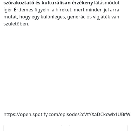
szórakoztató és kulturálisan érzékeny
látásmódot
ígér. Érdemes figyelni a híreket, mert minden jel arra
mutat, hogy egy különleges, generációs vígjáték van
születőben.
https://open.spotify.com/episode/2cVtYXaDCkcwb1UBrW