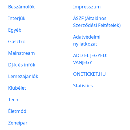
Beszámolók
Impresszum
Interjúk
ÁSZF (Általános
Szerződési Feltételek)
Egyéb
Adatvédelmi
Gasztro
nyilatkozat
Mainstream
ADD EL JEGYED:
VANJEGY
DJ-k és infók
ONETICKET.HU
Lemezajanlók
Statistics
Klubélet
Tech
Életmód
Zeneipar