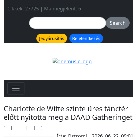
Cikkek: 27725 | Ma megjelent: 6
Jegyárusítás
Bejelentkezés
Charlotte de Witte szinte üres tánctér
előtt nyitotta meg a DAAD Gatheringet
Írta: Ostroml
2026. 06. 22. 09:01