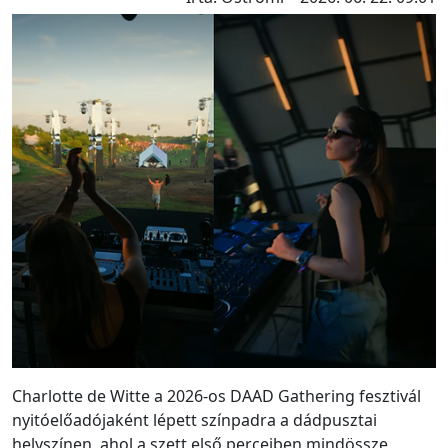
Charlotte de Witte a 2026-os DAAD Gathering fesztivál
nyitóelőadójaként lépett színpadra a dádpusztai
helyszínen, ahol a szett első perceiben mindössze