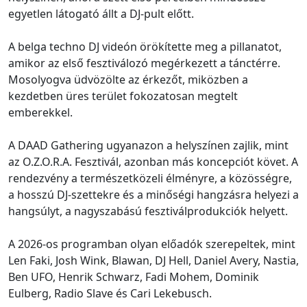
egyetlen látogató állt a DJ-pult előtt.
A belga techno DJ videón örökítette meg a pillanatot,
amikor az első fesztiválozó megérkezett a tánctérre.
Mosolyogva üdvözölte az érkezőt, miközben a
kezdetben üres terület fokozatosan megtelt
emberekkel.
A DAAD Gathering ugyanazon a helyszínen zajlik, mint
az O.Z.O.R.A. Fesztivál, azonban más koncepciót követ. A
rendezvény a természetközeli élményre, a közösségre,
a hosszú DJ-szettekre és a minőségi hangzásra helyezi a
hangsúlyt, a nagyszabású fesztiválprodukciók helyett.
A 2026-os programban olyan előadók szerepeltek, mint
Len Faki, Josh Wink, Blawan, DJ Hell, Daniel Avery, Nastia,
Ben UFO, Henrik Schwarz, Fadi Mohem, Dominik
Eulberg, Radio Slave és Cari Lekebusch.