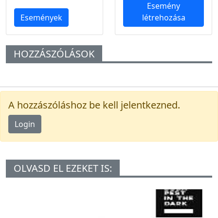
Esemény
Események
létrehozása
HOZZÁSZÓLÁSOK
A hozzászóláshoz be kell jelentkezned.
Login
OLVASD EL EZEKET IS: