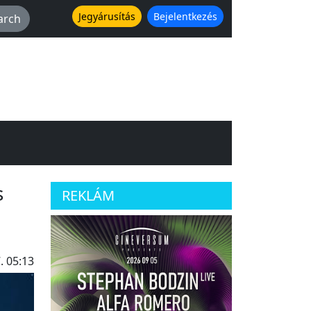
Jegyárusítás
Bejelentkezés
s
REKLÁM
. 05:13