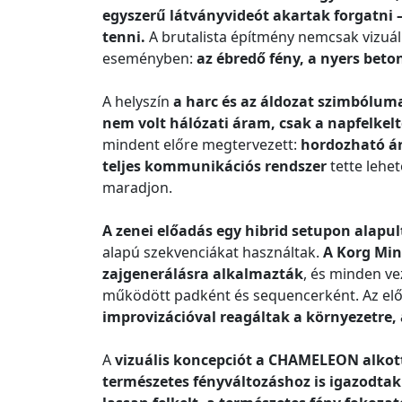
egyszerű látványvideót akartak forgatni 
tenni.
A brutalista építmény nemcsak vizuáli
eseményben:
az ébredő fény, a nyers bet
A helyszín
a harc és az áldozat szimbólum
nem volt hálózati áram, csak a napfelkelt
mindent előre megtervezett:
hordozható ár
teljes kommunikációs rendszer
tette lehe
maradjon.
A zenei előadás egy hibrid setupon alapul
alapú szekvenciákat használtak.
A Korg Min
zajgenerálásra alkalmazták
, és minden ve
működött padként és sequencerként. Az elő
improvizációval reagáltak a környezetre, 
A
vizuális koncepciót a CHAMELEON alko
természetes fényváltozáshoz is igazodtak