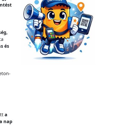
entést
ség,
ta
s és
eton-
ett
a
a nap