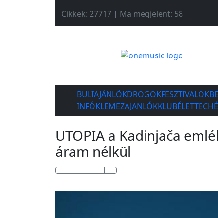
Cikkek: 27717 | Ma megjelent: 58
BULIAJÁNLÓK
DROGOK
FESZTIVALOK
B
INFÓK
LEMEZAJANLÓK
KLUBÉLET
TECH
UTOPIA a Kadinjača emlék
áram nélkül