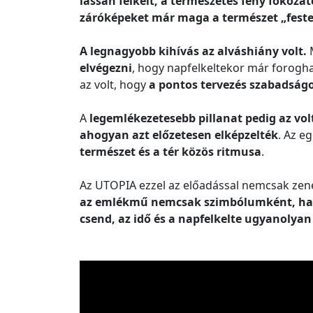
lassan felkelt, a természetes fény fokozat
záróképeket már maga a természet „feste
A legnagyobb kihívás az alváshiány volt.
M
elvégezni
, hogy napfelkeltekor már forogh
az volt, hogy
a pontos tervezés szabadság
A
legemlékezetesebb pillanat pedig az vol
ahogyan azt előzetesen elképzelték
. Az e
természet és a tér közös ritmusa
.
Az UTOPIA ezzel az előadással nemcsak zen
az emlékmű nemcsak szimbólumként, ha
csend, az idő és a napfelkelte ugyanolyan 