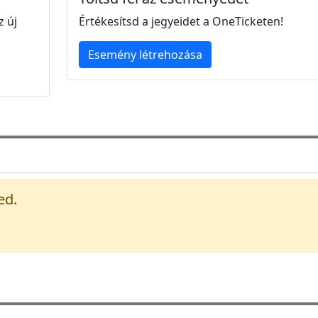
z új
Értékesítsd a jegyeidet a OneTicketen!
Esemény létrehozása
ed.