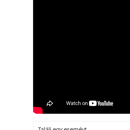
Találj egy eseméyt