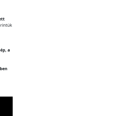
ett
rintük
ép, a
yben