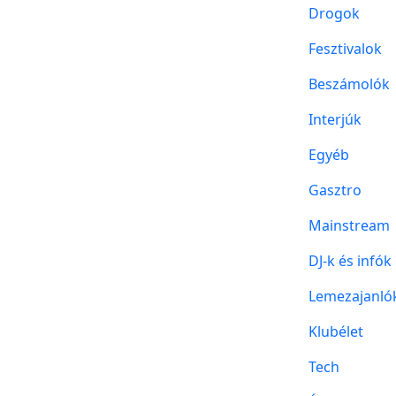
Drogok
Fesztivalok
Beszámolók
Interjúk
Egyéb
Gasztro
Mainstream
DJ-k és infók
Lemezajanló
Klubélet
Tech