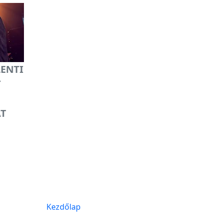
LENTI
T
ÁT
Kezdőlap