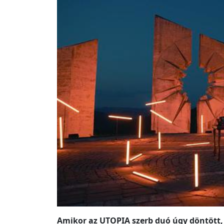
Amikor az UTOPIA szerb duó úgy döntött, 