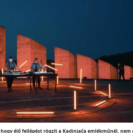
hogy élő fellépést rögzít a Kadinjača emlékműnél, nem