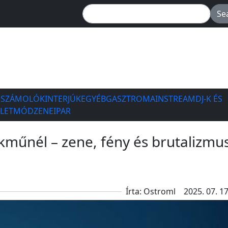
ESZÁMOLÓK
INTERJÚK
EGYÉB
GASZTRO
MAINSTREAM
DJ-K ÉS
ÉLETMÓD
ZENEIPAR
műnél – zene, fény és brutalizmu
Írta: Ostroml
2025. 07. 17