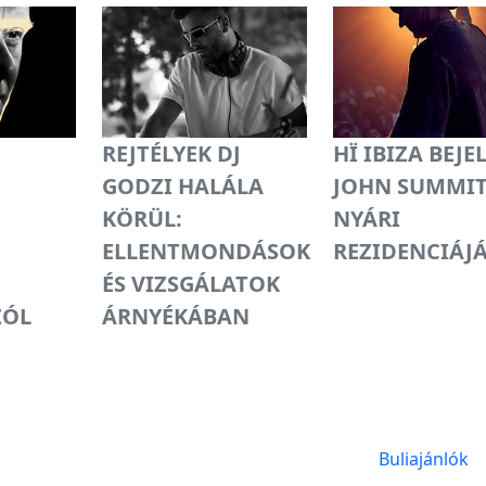
REJTÉLYEK DJ
HÏ IBIZA BEJE
GODZI HALÁLA
JOHN SUMMI
KÖRÜL:
NYÁRI
ELLENTMONDÁSOK
REZIDENCIÁJ
ÉS VIZSGÁLATOK
ZÓL
ÁRNYÉKÁBAN
Buliajánlók