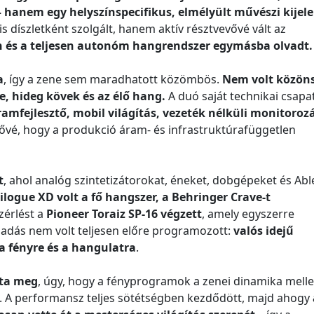
– hanem egy helyszínspecifikus, elmélyült művészi kijel
s díszletként szolgált, hanem aktív résztvevővé vált az
on és a teljesen autonóm hangrendszer egymásba olvadt.
a
, így a zene sem maradhatott közömbös.
Nem volt közön
e, hideg kövek és az élő hang.
A duó saját technikai csapa
amfejlesztő, mobil világítás, vezeték nélküli monitorozá
tővé, hogy a produkció áram- és infrastruktúrafüggetlen
t
, ahol analóg szintetizátorokat, éneket, dobgépeket és Abl
ilogue XD volt a fő hangszer, a Behringer Crave-t
zérlést a
Pioneer Toraiz SP-16 végzett
, amely egyszerre
adás nem volt teljesen előre programozott:
valós idejű
a fényre és a hangulatra
.
tta meg
, úgy, hogy a fényprogramok a zenei dinamika mell
. A performansz teljes sötétségben kezdődött, majd ahogy