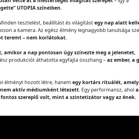
osan vette át a mesterséges világítás szerepét
– így a
gette” UTOPIA színeiben
.
inden tesztelést, beállítást és világítást
egy nap alatt kell
asson a kamera. Az egész élmény legnagyobb tanulsága sze
ot teremt – nem korlátokat
.
t, amikor a nap pontosan úgy színezte meg a jelenetet,
gész produkciót áthatotta egyfajta összhang –
az ember, a g
ei élményt hozott létre, hanem
egy kortárs rituálét, amel
nem aktív médiumként létezett
. Egy performansz, ahol
a
fontos szereplő volt, mint a szintetizátor vagy az ének
.