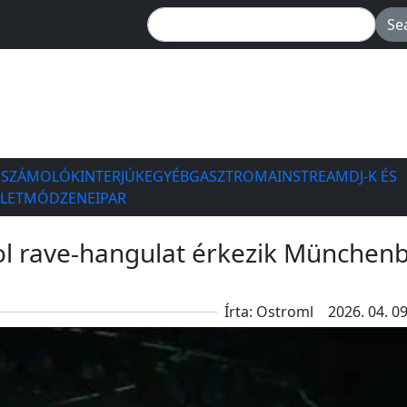
ESZÁMOLÓK
INTERJÚK
EGYÉB
GASZTRO
MAINSTREAM
DJ-K ÉS
ÉLETMÓD
ZENEIPAR
ol rave-hangulat érkezik München
Írta: Ostroml
2026. 04. 09