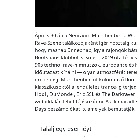
Április 30-án a Neuraum Münchenben a Won
Rave-Szene találkozójaként ígér nosztalgiku
hogy másnap ünnepnap, így a rajongók bátra
Bootshaus klubból is ismert, 2019 óta tér v
90s techno, rave-himnuszok, eurodance és h
időutazást kínálni — olyan atmoszférát ter
eredetileg. Münchenben öt különböző flooro
klasszikusoktól a lendületes trance-ig terje
Hool , DuMonde , Eric SSL és The Darkraver 
weboldalán lehet tájékozódni. Aki lemarad
Days beszámolókat is, amelyek bemutatják, h
Találj egy eseméyt