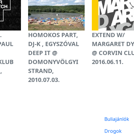
.
HOMOKOS PART,
EXTEND W/
PAUL
DJ-K , EGYSZÓVAL
MARGARET D
DEEP IT @
@ CORVIN CL
KLUB
DOMONYVÖLGYI
2016.06.11.
,
STRAND,
2010.07.03.
Buliajánlók
Drogok