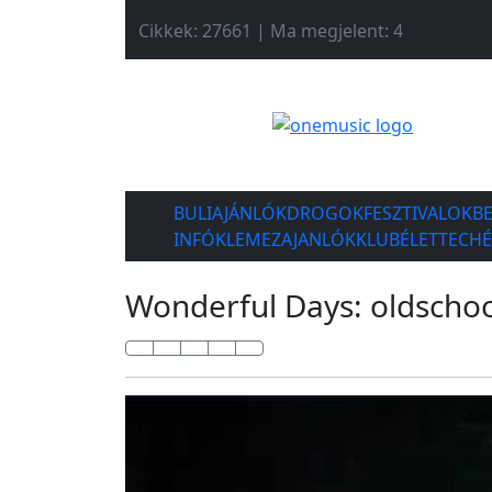
Cikkek: 27661 | Ma megjelent: 4
BULIAJÁNLÓK
DROGOK
FESZTIVALOK
B
INFÓK
LEMEZAJANLÓK
KLUBÉLET
TECH
Wonderful Days: oldscho