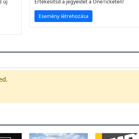
z új
Értékesítsd a jegyeidet a OneTicketen!
Esemény létrehozása
ed.