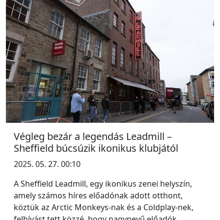
Végleg bezár a legendás Leadmill –
Sheffield búcsúzik ikonikus klubjától
2025. 05. 27. 00:10
A Sheffield Leadmill, egy ikonikus zenei helyszín,
amely számos híres előadónak adott otthont,
köztük az Arctic Monkeys-nak és a Coldplay-nek,
felhívást tett közzé, hogy nagynevű előadók