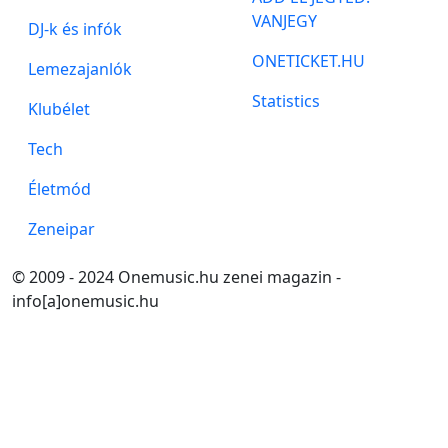
VANJEGY
DJ-k és infók
ONETICKET.HU
Lemezajanlók
Statistics
Klubélet
Tech
Életmód
Zeneipar
© 2009 - 2024 Onemusic.hu zenei magazin -
info[a]onemusic.hu