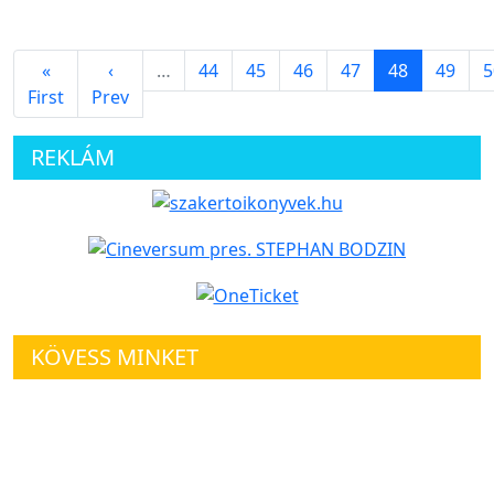
«
‹
…
44
45
46
47
48
49
5
First
Prev
REKLÁM
KÖVESS MINKET