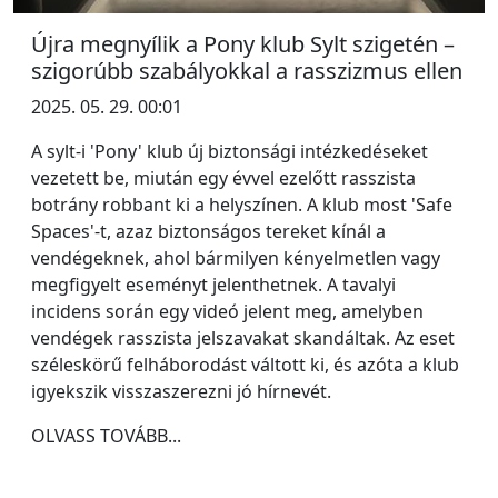
Újra megnyílik a Pony klub Sylt szigetén –
szigorúbb szabályokkal a rasszizmus ellen
2025. 05. 29. 00:01
A sylt-i 'Pony' klub új biztonsági intézkedéseket
vezetett be, miután egy évvel ezelőtt rasszista
botrány robbant ki a helyszínen. A klub most 'Safe
Spaces'-t, azaz biztonságos tereket kínál a
vendégeknek, ahol bármilyen kényelmetlen vagy
megfigyelt eseményt jelenthetnek. A tavalyi
incidens során egy videó jelent meg, amelyben
vendégek rasszista jelszavakat skandáltak. Az eset
széleskörű felháborodást váltott ki, és azóta a klub
igyekszik visszaszerezni jó hírnevét.
OLVASS TOVÁBB...