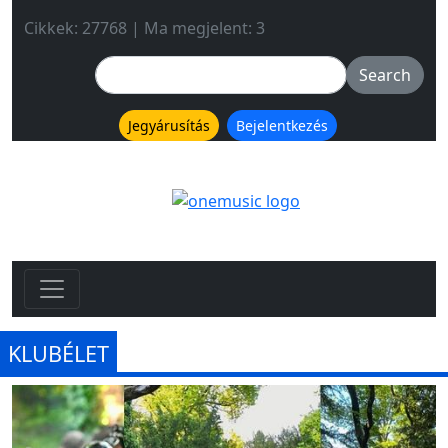
Cikkek: 27768 | Ma megjelent: 3
Jegyárusítás
Bejelentkezés
KLUBÉLET