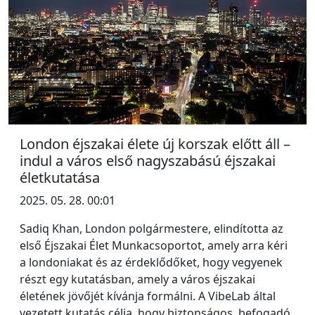
London éjszakai élete új korszak előtt áll –
indul a város első nagyszabású éjszakai
életkutatása
2025. 05. 28. 00:01
Sadiq Khan, London polgármestere, elindította az
első Éjszakai Élet Munkacsoportot, amely arra kéri
a londoniakat és az érdeklődőket, hogy vegyenek
részt egy kutatásban, amely a város éjszakai
életének jövőjét kívánja formálni. A VibeLab által
vezetett kutatás célja, hogy biztonságos, befogadó,