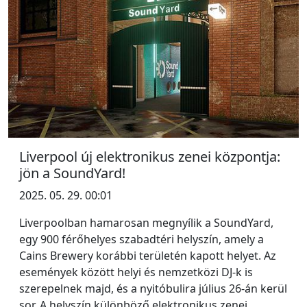
Liverpool új elektronikus zenei központja:
jön a SoundYard!
2025. 05. 29. 00:01
Liverpoolban hamarosan megnyílik a SoundYard,
egy 900 férőhelyes szabadtéri helyszín, amely a
Cains Brewery korábbi területén kapott helyet. Az
események között helyi és nemzetközi DJ-k is
szerepelnek majd, és a nyitóbulira július 26-án kerül
sor. A helyszín különböző elektronikus zenei