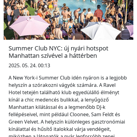
Summer Club NYC: új nyári hotspot
Manhattan szívével a háttérben
2025. 05. 24. 00:13
A New York-i Summer Club idén nyáron is a legjobb
helyszín a szórakozni vágyók számára. A Ravel
Hotel tetején található klub egyedülálló élményt
kínál a chic medencés bulikkal, a lenyűgöző
Manhattan kilátással és a legmenőbb DJ-k
fellépéseivel, mint például Cloonee, Sam Feldt és
Green Velvet. A helyszín különleges gasztronómiai
kínálattal és hűsítő italokkal várja vendégeit,
miközben a látogatók a nyár legforróbb zenei