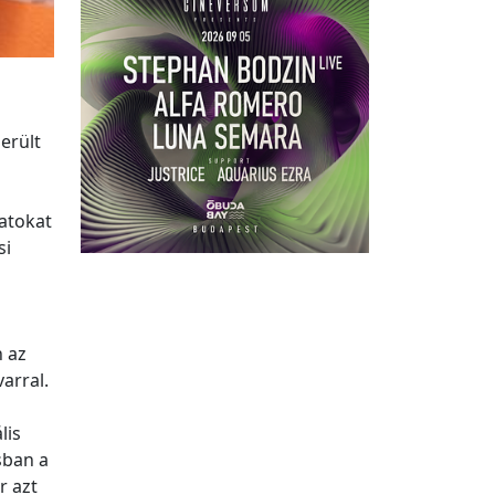
erült
atokat
si
n az
arral.
lis
sban a
r azt