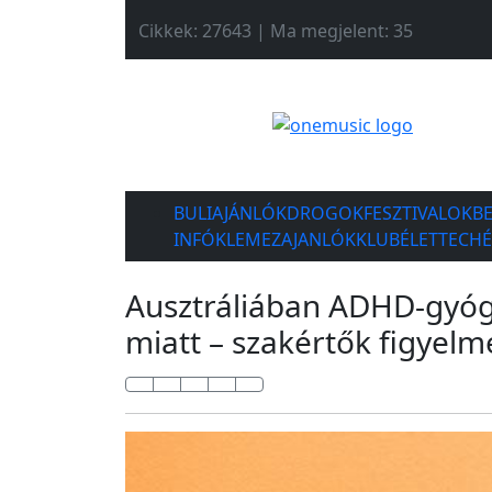
Cikkek: 27643 | Ma megjelent: 35
BULIAJÁNLÓK
DROGOK
FESZTIVALOK
B
INFÓK
LEMEZAJANLÓK
KLUBÉLET
TECH
Ausztráliában ADHD-gyógy
miatt – szakértők figyel