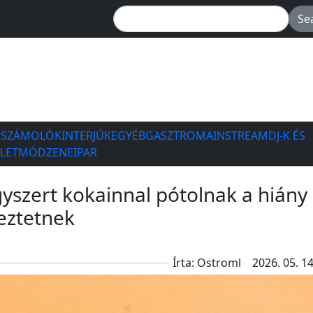
ESZÁMOLÓK
INTERJÚK
EGYÉB
GASZTRO
MAINSTREAM
DJ-K ÉS
ÉLETMÓD
ZENEIPAR
szert kokainnal pótolnak a hiány
meztetnek
Írta: Ostroml
2026. 05. 14