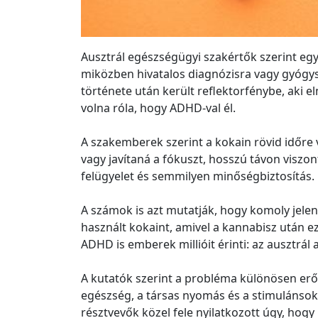
Ausztrál egészségügyi szakértők szerint egy
miközben hivatalos diagnózisra vagy gyógysz
története után került reflektorfénybe, aki e
volna róla, hogy ADHD-val él.
A szakemberek szerint a kokain rövid időre
vagy javítaná a fókuszt, hosszú távon viszont
felügyelet és semmilyen minőségbiztosítás.
A számok is azt mutatják, hogy komoly jelens
használt kokaint, amivel a kannabisz után ez
ADHD is emberek millióit érinti: az ausztrál 
A kutatók szerint a probléma különösen erős
egészség, a társas nyomás és a stimulánsok
résztvevők közel fele nyilatkozott úgy, hog