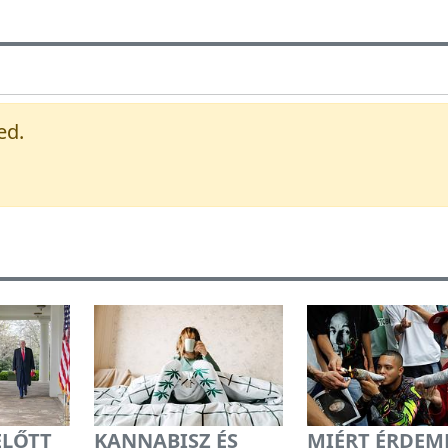
ed.
ELŐTT
KANNABISZ ÉS
MIÉRT ÉRDEM