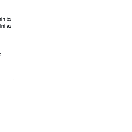
min és
lni az
ei