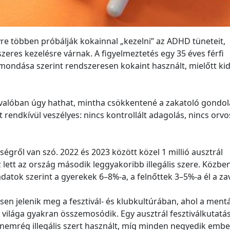
re többen próbálják kokainnal „kezelni” az ADHD tüneteit,
eres kezelésre várnak. A figyelmeztetés egy 35 éves férfi
lmondása szerint rendszeresen kokaint használt, mielőtt kid
 valóban úgy hathat, mintha csökkentené a zakatoló gondol
 rendkívül veszélyes: nincs kontrollált adagolás, nincs orvo
égről van szó. 2022 és 2023 között közel 1 millió ausztrál
 lett az ország második leggyakoribb illegális szere. Közbe
adatok szerint a gyerekek 6–8%-a, a felnőttek 3–5%-a él a zav
en jelenik meg a fesztivál- és klubkultúrában, ahol a mentá
 világa gyakran összemosódik. Egy ausztrál fesztiválkutatá
y nemrég illegális szert használt, míg minden negyedik embe