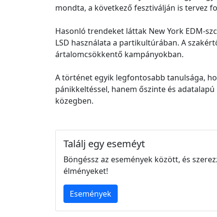
mondta, a következő fesztiválján is tervez f
Hasonló trendeket láttak New York EDM-szcén
LSD használata a partikultúrában. A szakért
ártalomcsökkentő kampányokban.
A történet egyik legfontosabb tanulsága, h
pánikkeltéssel, hanem őszinte és adatalapú 
közegben.
Találj egy eseméyt
Böngéssz az események között, és szerez
élményeket!
Események