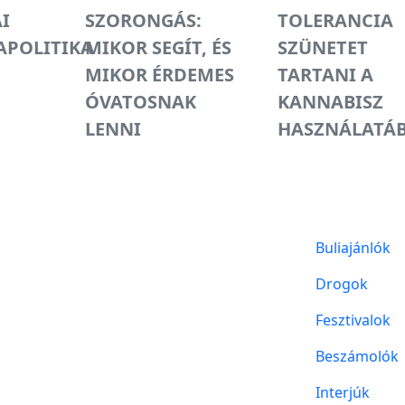
I
SZORONGÁS:
TOLERANCIA
POLITIKA
MIKOR SEGÍT, ÉS
SZÜNETET
MIKOR ÉRDEMES
TARTANI A
ÓVATOSNAK
KANNABISZ
LENNI
HASZNÁLATÁ
Buliajánlók
Drogok
Fesztivalok
Beszámolók
Interjúk