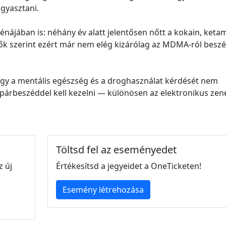
ogyasztani.
ájában is: néhány év alatt jelentősen nőtt a kokain, keta
ők szerint ezért már nem elég kizárólag az MDMA-ról beszé
ogy a mentális egészség és a droghasználat kérdését nem
párbeszéddel kell kezelni — különösen az elektronikus zen
Töltsd fel az eseményedet
z új
Értékesítsd a jegyeidet a OneTicketen!
Esemény létrehozása