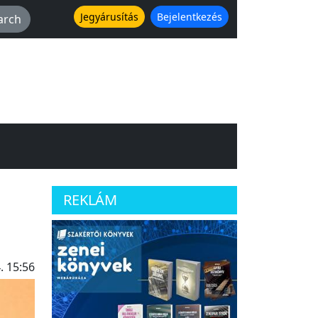
Jegyárusítás
Bejelentkezés
REKLÁM
. 15:56