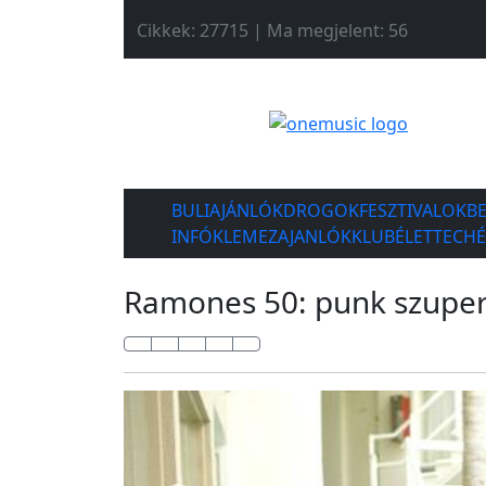
Cikkek: 27715 | Ma megjelent: 56
BULIAJÁNLÓK
DROGOK
FESZTIVALOK
B
INFÓK
LEMEZAJANLÓK
KLUBÉLET
TECH
Ramones 50: punk szuper