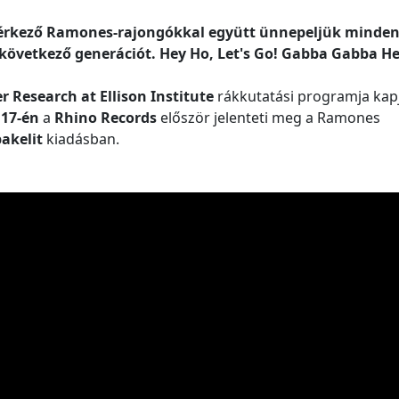
l érkező Ramones-rajongókkal együtt ünnepeljük minden
 következő generációt. Hey Ho, Let's Go! Gabba Gabba He
 Research at Ellison Institute
rákkutatási programja kapj
 17-én
a
Rhino Records
először jelenteti meg a Ramones
bakelit
kiadásban.