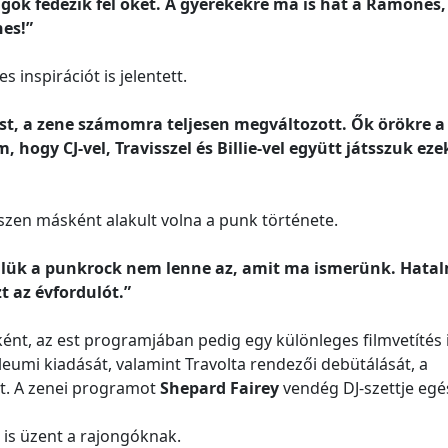
gók fedezik fel őket. A gyerekekre ma is hat a Ramones
es!”
inspirációt is jelentett.
, a zene számomra teljesen megváltozott. Ők örökre a
ogy CJ-vel, Travisszel és Billie-vel együtt játsszuk eze
zen másként alakult volna a punk története.
ülük a punkrock nem lenne az, amit ma ismerünk. Hata
t az évfordulót.”
ént, az est programjában pedig egy különleges filmvetítés 
leumi kiadását, valamint Travolta rendezői debütálását, a
t. A zenei programot
Shepard Fairey
vendég DJ-szettje egész
is üzent a rajongóknak.