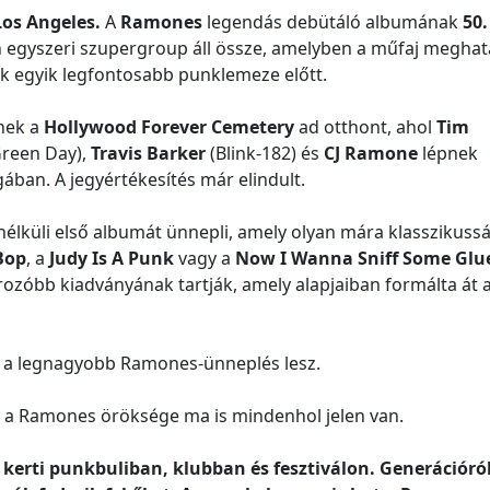
os Angeles.
A
Ramones
legendás debütáló albumának
50.
 egyszeri szupergroup áll össze, amelyben a műfaj megha
ők egyik legfontosabb punklemeze előtt.
nek a
Hollywood Forever Cemetery
ad otthont, ahol
Tim
reen Day),
Travis Barker
(Blink-182) és
CJ Ramone
lépnek
ban. A jegyértékesítés már elindult.
élküli első albumát ünnepli, amely olyan mára klasszikussá
Bop
, a
Judy Is A Punk
vagy a
Now I Wanna Sniff Some Glu
zóbb kiadványának tartják, amely alapjaiban formálta át 
a a legnagyobb Ramones-ünneplés lesz.
 a Ramones öröksége ma is mindenhol jelen van.
kerti punkbuliban, klubban és fesztiválon. Generációró