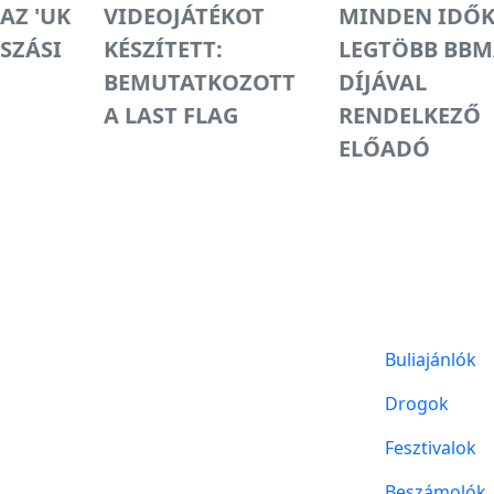
AZ 'UK
VIDEOJÁTÉKOT
MINDEN IDŐ
TSZÁSI
KÉSZÍTETT:
LEGTÖBB BBM
BEMUTATKOZOTT
DÍJÁVAL
A LAST FLAG
RENDELKEZŐ
ELŐADÓ
Buliajánlók
Drogok
Fesztivalok
Beszámolók