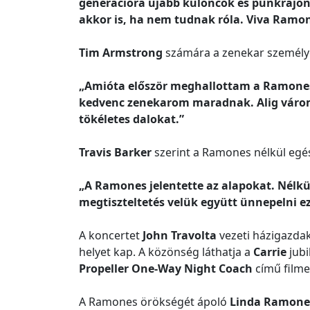
generációra újabb különcök és punkrajon
akkor is, ha nem tudnak róla. Viva Ramon
Tim Armstrong
számára a zenekar személyes 
„Amióta először meghallottam a Ramonest
kedvenc zenekarom maradnak. Alig várom, h
tökéletes dalokat.”
Travis Barker
szerint a Ramones nélkül egés
„A Ramones jelentette az alapokat. Nélk
megtiszteltetés velük együtt ünnepelni ez
A koncertet
John Travolta
vezeti házigazdak
helyet kap. A közönség láthatja a
Carrie
jubi
Propeller One-Way Night Coach
című filme
A Ramones örökségét ápoló
Linda Ramone