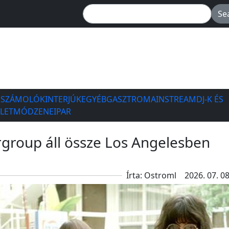
ESZÁMOLÓK
INTERJÚK
EGYÉB
GASZTRO
MAINSTREAM
DJ-K ÉS
ÉLETMÓD
ZENEIPAR
group áll össze Los Angelesben
Írta: Ostroml
2026. 07. 08