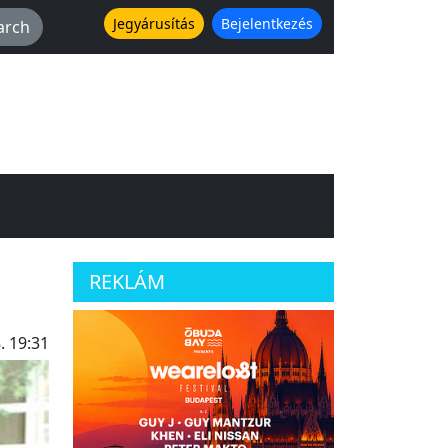
Jegyárusítás
Bejelentkezés
REKLÁM
. 19:31