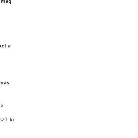
, még
ket a
lmas
is
íti ki.