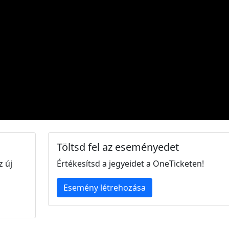
Töltsd fel az eseményedet
z új
Értékesítsd a jegyeidet a OneTicketen!
Esemény létrehozása