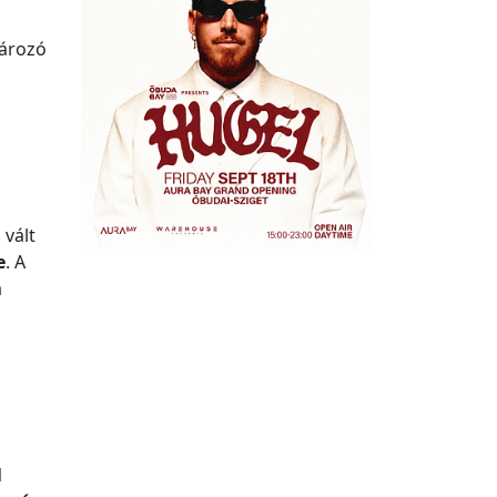
tározó
 vált
e
. A
a
l