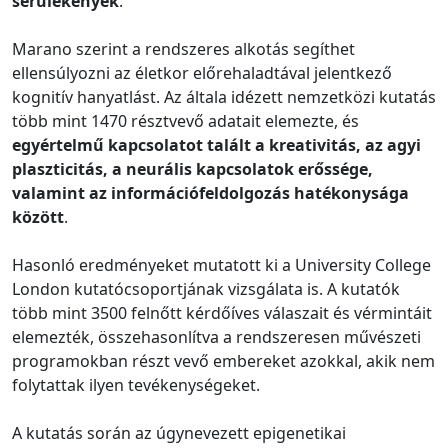
sérülékenyek
.
Marano szerint a rendszeres alkotás segíthet
ellensúlyozni az életkor előrehaladtával jelentkező
kognitív hanyatlást. Az általa idézett nemzetközi kutatás
több mint 1470 résztvevő adatait elemezte, és
egyértelmű kapcsolatot talált a kreativitás, az agyi
plaszticitás, a neurális kapcsolatok erőssége,
valamint az információfeldolgozás hatékonysága
között
.
Hasonló eredményeket mutatott ki a University College
London kutatócsoportjának vizsgálata is. A kutatók
több mint 3500 felnőtt kérdőíves válaszait és vérmintáit
elemezték, összehasonlítva a rendszeresen művészeti
programokban részt vevő embereket azokkal, akik nem
folytattak ilyen tevékenységeket.
A kutatás során az úgynevezett epigenetikai