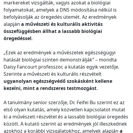
markereket vizsgálták, vagyis azokat a biológiai
folyamatokat, amelyek a DNS módosítása nélkül is
befolyásolják az öregedés ütemét. Az eredmények
alapján
a művészeti és kulturális aktivitás
összefüggésben állhat a lassabb biológiai
öregedéssel
.
„Ezek az eredmények a művészetek egészségügyi
hatását biológiai szinten demonstrálják” – mondta
Daisy Fancourt professzor, a kutatás egyik vezetője.
Szerinte a művészeti és kulturális részvételt
ugyanolyan egészségvédő szokásként kellene
kezelni, mint a rendszeres testmozgást
.
A tanulmány senior szerzője, Dr. Feifei Bu szerint ez az
első olyan kutatás, amely közvetlen kapcsolatot mutat
ki a művészeti részvétel és a lassabb biológiai öregedés
között. A kutató szerint az eredmények jól illeszkednek
azokhoz a korábbi vizsgálatokhoz, amelyek alapján
a