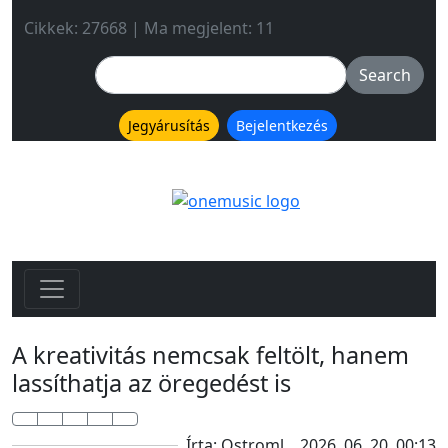
Cikkek: 27668 | Ma megjelent: 11
Jegyárusítás
Bejelentkezés
A kreativitás nemcsak feltölt, hanem
lassíthatja az öregedést is
Írta: Ostroml
2026. 06. 20. 00:13