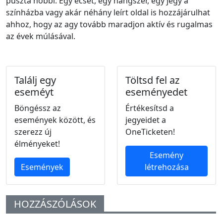
puszta hobbi. Egy ecset, egy hangszer, egy jegy a
színházba vagy akár néhány leírt oldal is hozzájárulhat
ahhoz, hogy az agy tovább maradjon aktív és rugalmas
az évek múlásával.
Találj egy
Töltsd fel az
eseméyt
eseményedet
Böngéssz az
Értékesítsd a
események között, és
jegyeidet a
szerezz új
OneTicketen!
élményeket!
Esemény
Események
létrehozása
HOZZÁSZÓLÁSOK