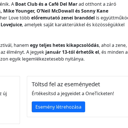
énik. A
Boat Club és a Café Del Mar
ad otthont a záró
s, Mike Younger, O’Neil McDowall és Sonny Kane
gher Love több
előremutató zenei branddel
is együttműköd
 LoveJuice
, amelyek saját karakterükkel és közösségükkel
sztivál, hanem
egy teljes hetes kikapcsolódás
, ahol a zene,
 az élményt. A jegyek
január 13-tól érhetők el
, és minden a
zezon egyik legemlékezetesebb nyitánya.
Töltsd fel az eseményedet
z új
Értékesítsd a jegyeidet a OneTicketen!
Esemény létrehozása