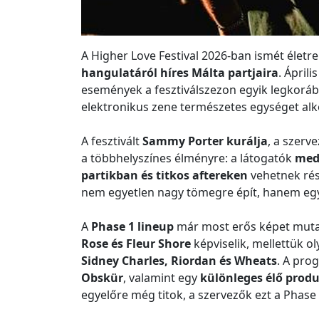
A Higher Love Festival 2026-ban ismét életre
hangulatáról híres Málta partjaira
. Ápril
események a fesztiválszezon egyik legkorább
elektronikus zene természetes egységet alk
A fesztivált
Sammy Porter kurálja
, a szerv
a többhelyszínes élményre: a látogatók
med
partikban és titkos aftereken
vehetnek rész
nem egyetlen nagy tömegre épít, hanem eg
A
Phase 1 lineup
már most erős képet mutat.
Rose és Fleur Shore
képviselik, mellettük o
Sidney Charles, Riordan és Wheats
. A pro
Obskür
, valamint egy
különleges élő produ
egyelőre még titok, a szervezők ezt a Phase 