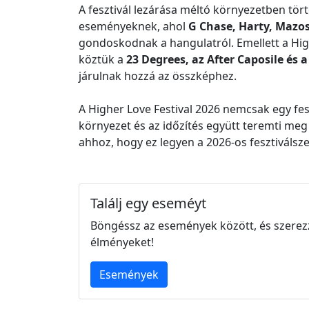
A fesztivál lezárása méltó környezetben tört
eseményeknek, ahol
G Chase, Harty, Mazo
gondoskodnak a hangulatról. Emellett a Hi
köztük a
23 Degrees, az After Caposile és a
járulnak hozzá az összképhez.
A Higher Love Festival 2026 nemcsak egy fe
környezet és az időzítés együtt teremti meg
ahhoz, hogy ez legyen a 2026-os fesztiváls
Találj egy eseméyt
Böngéssz az események között, és szerez
élményeket!
Események