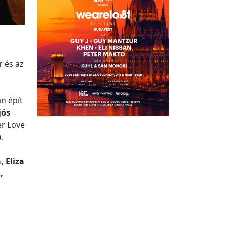
r és az
an épít
jós
er Love
.
, Eliza
,