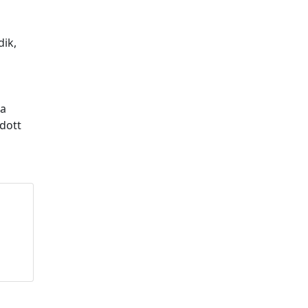
ik,
 a
dott