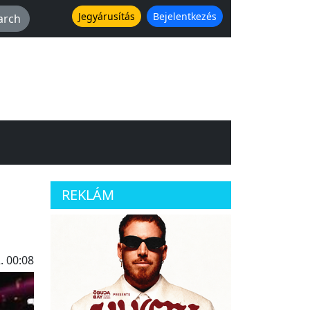
Jegyárusítás
Bejelentkezés
REKLÁM
. 00:08