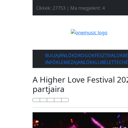
Cikkek: 27753 | Ma megjelent: 4
BULIAJÁNLÓK
DROGOK
FESZTIVALOK
B
INFÓK
LEMEZAJANLÓK
KLUBÉLET
TECH
A Higher Love Festival 20
partjaira