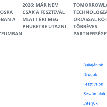
2026: MÁR NEM
TOMORROWL
OSRA
CSAK A FESZTIVÁL
TECHNOLÓGI
-BAN A
MIATT ÉRI MEG
ÓRIÁSSAL KÖ
PHUKETRE UTAZNI
TÖBBÉVES
ZEUMBAN
PARTNERSÉGE
Buliajánlók
Drogok
Fesztivalok
Beszámolók
Interjúk