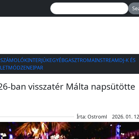
ESZÁMOLÓK
INTERJÚK
EGYÉB
GASZTRO
MAINSTREAM
DJ-K ÉS
ÉLETMÓD
ZENEIPAR
26-ban visszatér Málta napsütötte
Írta: Ostroml
2026. 01. 12