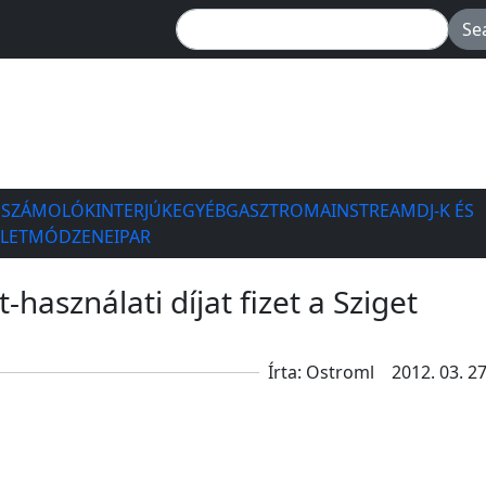
ESZÁMOLÓK
INTERJÚK
EGYÉB
GASZTRO
MAINSTREAM
DJ-K ÉS
ÉLETMÓD
ZENEIPAR
t-használati díjat fizet a Sziget
Írta: Ostroml
2012. 03. 27