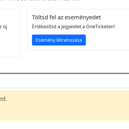
Töltsd fel az eseményedet
z új
Értékesítsd a jegyeidet a OneTicketen!
Esemény létrehozása
ed.