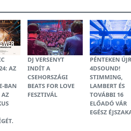
IC
DJ VERSENYT
PÉNTEKEN ÚJ
24: AZ
INDÍT A
4DSOUND!
CSEHORSZÁGI
STIMMING,
E-BAN
BEATS FOR LOVE
LAMBERT ÉS
 AZ
FESZTIVÁL
TOVÁBBI 16
KUS
ELŐADÓ VÁR
EGÉSZ ÉJSZAK
GÉT.