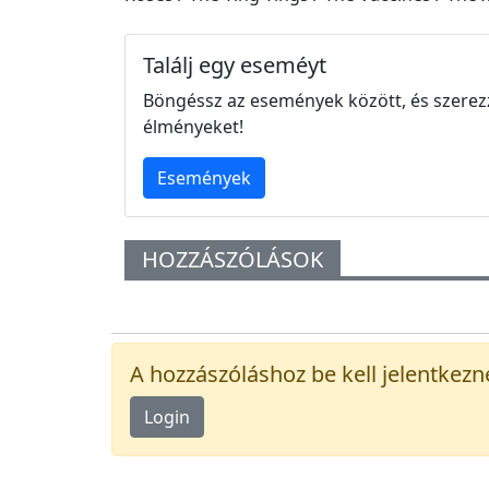
Találj egy eseméyt
Böngéssz az események között, és szerez
élményeket!
Események
HOZZÁSZÓLÁSOK
A hozzászóláshoz be kell jelentkezn
Login