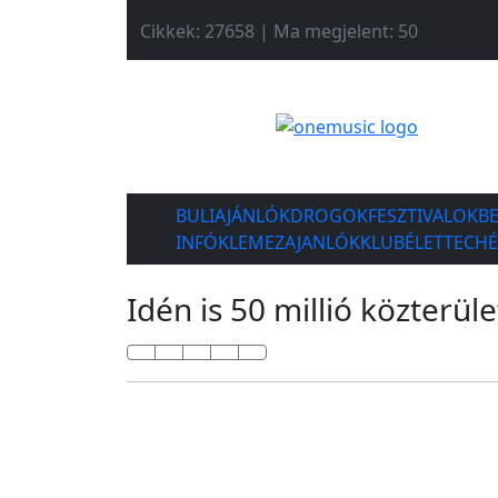
Cikkek: 27658 | Ma megjelent: 50
BULIAJÁNLÓK
DROGOK
FESZTIVALOK
B
INFÓK
LEMEZAJANLÓK
KLUBÉLET
TECH
Idén is 50 millió közterüle