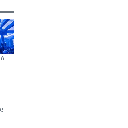
RA
A!