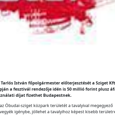
arlós István főpolgármester előterjesztését a Sziget Kft
ján a fesztivál rendezője idén is 50 millió forint plusz áf
ználati díjat fizethet Budapestnek.
 az Óbudai-sziget közpark területét a tavalyival megegyező
vegyék igénybe, jóllehet a tavalyihoz képest kisebb területr