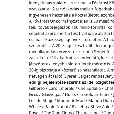
igényelt használatot - szerepel a Fővárosi K
szavazattal, 2 tartózkodás mellett fogadtak 
ingyenesen használta a közterületet, azonba
A Fővárosi Önkormányzat idén is 50 millió for
felül további legalább 100 millió forinttal
cégeket azért, mert a fesztivál ideje alatt a
és más "közösségi igények" területén. A határ
szerződést. A 20. Sziget fesztivált idén aug
megállapodás tervezete szerint a Sziget fesz
zajlik kulturális, karitatív, vendéglátó, ke
játszóterek, egyéb zöldterületek mérete is. 
30-ig biztosítja a közterület-használatot. A 
hétvégén át tartó Gyerek Sziget rendezvény
eddigi bejelentése szerint az idei Sziget f
Gilberto / Caro Emerald / Che Sudaka / Chef'Sp
Fires / Glasvegas / Hurts / In Golden Tears 
Los de Abajo / Magnetic Man / Mando Diao /
Whale / Paolo Nutini / Placebo / Steve Aoki 
Roses / The Ting Tings / The Vaccines / The