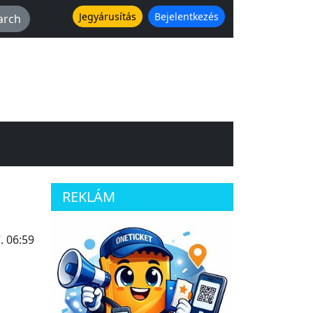
Jegyárusítás
Bejelentkezés
REKLÁM
. 06:59