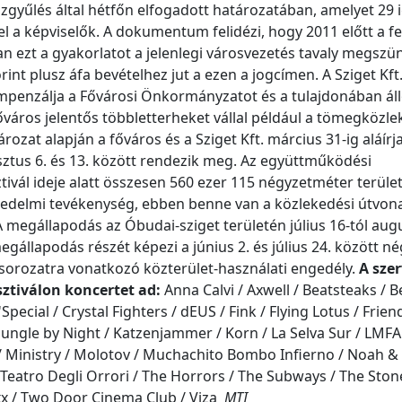
özgyűlés által hétfőn elfogadott határozatában, amelyet 29 
el a képviselők. A dokumentum felidézi, hogy 2011 előtt a fe
n ezt a gyakorlatot a jelenlegi városvezetés tavaly megszün
int plusz áfa bevételhez jut a ezen a jogcímen. A Sziget Kft
 kompenzálja a Fővárosi Önkormányzatot és a tulajdonában ál
 főváros jelentős többletterheket vállal például a tömegközl
ozat alapján a főváros és a Sziget Kft. március 31-ig aláírj
usztus 6. és 13. között rendezik meg. Az együttműködési
tivál ideje alatt összesen 560 ezer 115 négyzetméter terüle
reskedelmi tevékenység, ebben benne van a közlekedési útvona
A megállapodás az Óbudai-sziget területén július 16-tól aug
megállapodás részét képezi a június 2. és július 24. között n
sorozatra vonatkozó közterület-használati engedély.
A sze
esztiválon koncertet ad:
Anna Calvi / Axwell / Beatsteaks / B
ecial / Crystal Fighters / dEUS / Fink / Flying Lotus / Frien
/ Jungle by Night / Katzenjammer / Korn / La Selva Sur / LMFA
 Ministry / Molotov / Muchachito Bombo Infierno / Noah &
/ Teatro Degli Orrori / The Horrors / The Subways / The Ston
 xx / Two Door Cinema Club / Viza
MTI