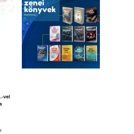
.-vel
a
e