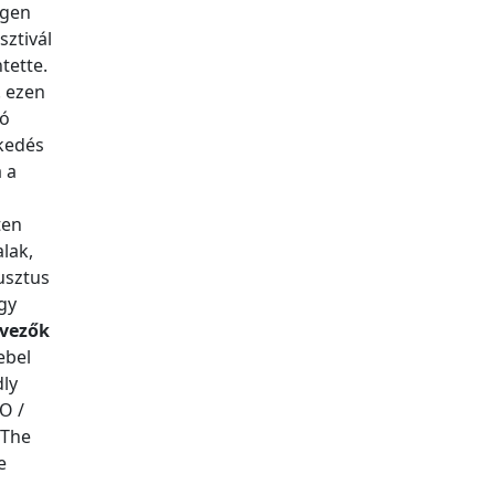
igen
sztivál
tette.
. ezen
ló
ekedés
a a
ten
lak,
usztus
égy
rvezők
ebel
dly
O /
 The
e