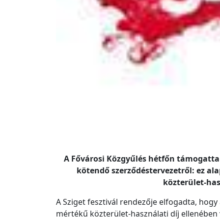
A Fővárosi Közgyűlés hétfőn támogatta T
kötendő szerződéstervezetről: ez alap
közterület-has
A Sziget fesztivál rendezője elfogadta, hogy
mértékű közterület-használati díj ellenében 