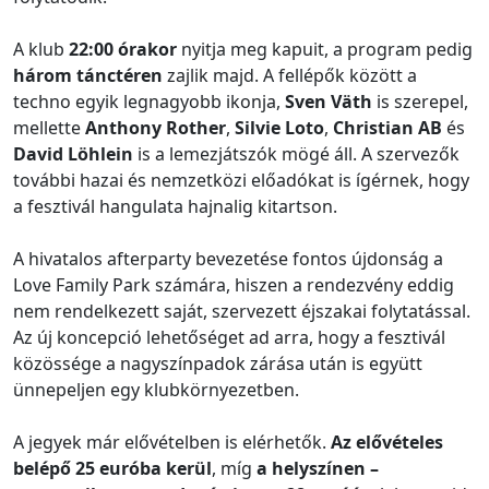
A klub
22:00 órakor
nyitja meg kapuit, a program pedig
három tánctéren
zajlik majd. A fellépők között a
techno egyik legnagyobb ikonja,
Sven Väth
is szerepel,
mellette
Anthony Rother
,
Silvie Loto
,
Christian AB
és
David Löhlein
is a lemezjátszók mögé áll. A szervezők
további hazai és nemzetközi előadókat is ígérnek, hogy
a fesztivál hangulata hajnalig kitartson.
A hivatalos afterparty bevezetése fontos újdonság a
Love Family Park számára, hiszen a rendezvény eddig
nem rendelkezett saját, szervezett éjszakai folytatással.
Az új koncepció lehetőséget ad arra, hogy a fesztivál
közössége a nagyszínpadok zárása után is együtt
ünnepeljen egy klubkörnyezetben.
A jegyek már elővételben is elérhetők.
Az elővételes
belépő 25 euróba kerül
, míg
a helyszínen –