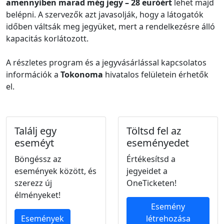
amennyiben marad még jegy – 28 euróért
lehet majd
belépni. A szervezők azt javasolják, hogy a látogatók
időben váltsák meg jegyüket, mert a rendelkezésre álló
kapacitás korlátozott.
A részletes program és a jegyvásárlással kapcsolatos
információk a
Tokonoma
hivatalos felületein érhetők
el.
Találj egy
Töltsd fel az
eseméyt
eseményedet
Böngéssz az
Értékesítsd a
események között, és
jegyeidet a
szerezz új
OneTicketen!
élményeket!
Esemény
Események
létrehozása