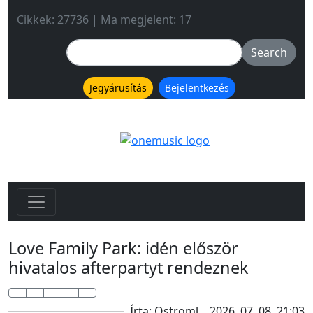
Cikkek: 27736 | Ma megjelent: 17
Jegyárusítás
Bejelentkezés
Love Family Park: idén először
hivatalos afterpartyt rendeznek
Írta: Ostroml
2026. 07. 08. 21:03