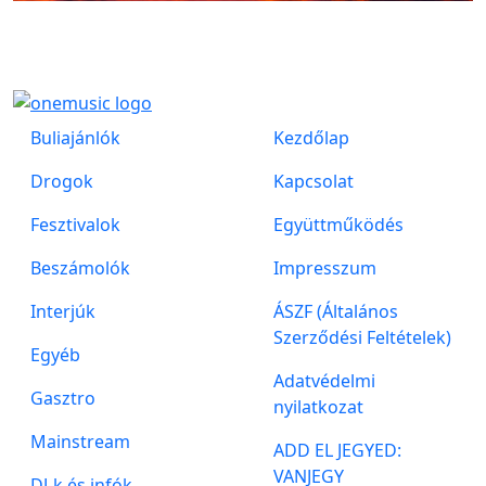
Buliajánlók
Kezdőlap
Drogok
Kapcsolat
Fesztivalok
Együttműködés
Beszámolók
Impresszum
Interjúk
ÁSZF (Általános
Szerződési Feltételek)
Egyéb
Adatvédelmi
Gasztro
nyilatkozat
Mainstream
ADD EL JEGYED:
VANJEGY
DJ-k és infók