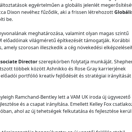
áltoztatások egyértelműen a globális jelenlét megerősítésé
cca Dixon nevéhez fűződik, aki a frissen létrehozott
Globáli
lti be.
irányvonalának meghatározása, valamint olyan magas szintű
AM előadóinak világméretű építkezését támogatják. Korábbi
, amely szorosan illeszkedik a cég növekedési elképzelései
sociate Director
szerepkörben folytatja munkáját. Shephe
szott többek között Ashnikko és Rose Gray karrierjének
előadói portfólió kreatív fejlődését és stratégiai irányítását
Kayleigh Ramchand-Bentley lett a VAM UK iroda új ügyvezető
esztése és a csapat irányítása. Emellett Kelley Fox csatlako
óban, ahol az új tehetségek felkutatása és fejlesztése kerül