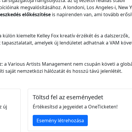
társigazgatója hangsúlyozta: az új vezetői felállás stabil
mbícióinak megvalósításához. A londoni, Los Angeles-i, New Y
rjeszkedés előkészítése
is napirenden van, ami tovább erősít
 külön kiemelte Kelley Fox kreatív érzékét és a dalszerzők,
 tapasztalatait, amelyek új lendületet adhatnak a VAM köv
oz: a Various Artists Management nem csupán követi a globá
 saját nemzetközi hálózatát és hosszú távú jelenlétét.
Töltsd fel az eseményedet
z új
Értékesítsd a jegyeidet a OneTicketen!
Esemény létrehozása