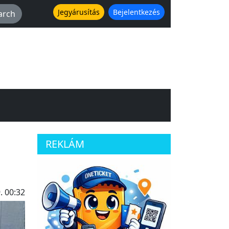
Jegyárusítás
Bejelentkezés
REKLÁM
. 00:32