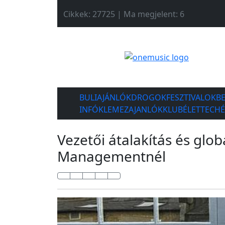
Cikkek: 27725 | Ma megjelent: 6
BULIAJÁNLÓK
DROGOK
FESZTIVALOK
B
INFÓK
LEMEZAJANLÓK
KLUBÉLET
TECH
Vezetői átalakítás és glob
Managementnél