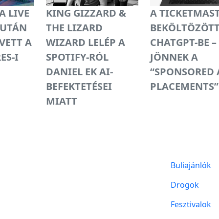
 LIVE
KING GIZZARD &
A TICKETMAS
IUTÁN
THE LIZARD
BEKÖLTÖZÖTT
VETT A
WIZARD LELÉP A
CHATGPT-BE –
ES-I
SPOTIFY-RÓL
JÖNNEK A
DANIEL EK AI-
“SPONSORED 
BEFEKTETÉSEI
PLACEMENTS” 
MIATT
Buliajánlók
Drogok
Fesztivalok