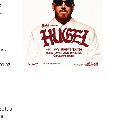
t
s
hez.
rd az
zott a
 a