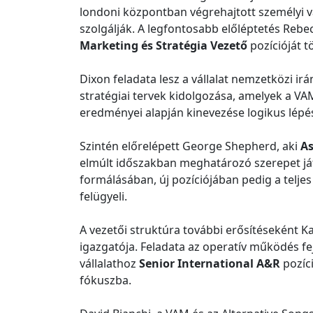
londoni központban végrehajtott személyi v
szolgálják. A legfontosabb előléptetés Rebe
Marketing és Stratégia Vezető
pozícióját tö
Dixon feladata lesz a vállalat nemzetközi 
stratégiai tervek kidolgozása, amelyek a V
eredményei alapján kinevezése logikus lépés
Szintén előrelépett George Shepherd, aki
As
elmúlt időszakban meghatározó szerepet ját
formálásában, új pozíciójában pedig a teljes 
felügyeli.
A vezetői struktúra további erősítéseként 
igazgatója. Feladata az operatív működés fejl
vállalathoz
Senior International A&R
pozíci
fókuszba.