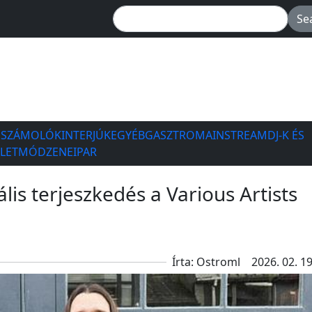
ESZÁMOLÓK
INTERJÚK
EGYÉB
GASZTRO
MAINSTREAM
DJ-K ÉS
ÉLETMÓD
ZENEIPAR
ális terjeszkedés a Various Artists
Írta: Ostroml
2026. 02. 19