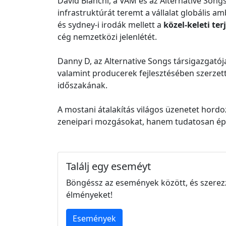
David Bianchi, a VAM és az Alternative Songs 
infrastruktúrát teremt a vállalat globális a
és sydney-i irodák mellett a
közel-keleti te
cég nemzetközi jelenlétét.
Danny D, az Alternative Songs társigazgatója
valamint producerek fejlesztésében szerzett
időszakának.
A mostani átalakítás világos üzenetet hord
zeneipari mozgásokat, hanem tudatosan építi
Találj egy eseméyt
Böngéssz az események között, és szerez
élményeket!
Események