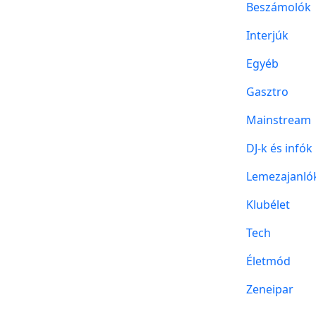
Beszámolók
Interjúk
Egyéb
Gasztro
Mainstream
DJ-k és infók
Lemezajanló
Klubélet
Tech
Életmód
Zeneipar