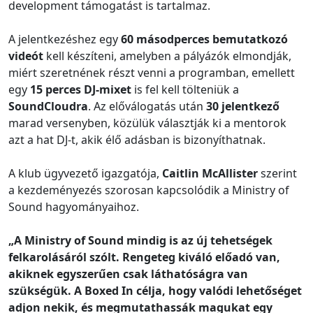
development támogatást is tartalmaz.
A jelentkezéshez egy
60 másodperces bemutatkozó
videót
kell készíteni, amelyben a pályázók elmondják,
miért szeretnének részt venni a programban, emellett
egy
15 perces DJ-mixet
is fel kell tölteniük a
SoundCloudra
. Az előválogatás után
30 jelentkező
marad versenyben, közülük választják ki a mentorok
azt a hat DJ-t, akik élő adásban is bizonyíthatnak.
A klub ügyvezető igazgatója,
Caitlin McAllister
szerint
a kezdeményezés szorosan kapcsolódik a Ministry of
Sound hagyományaihoz.
„A Ministry of Sound mindig is az új tehetségek
felkarolásáról szólt. Rengeteg kiváló előadó van,
akiknek egyszerűen csak láthatóságra van
szükségük. A Boxed In célja, hogy valódi lehetőséget
adjon nekik, és megmutathassák magukat egy