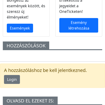
Böngéssz az
Értékesítsd a
események között, és
jegyeidet a
szerezz új
OneTicketen!
élményeket!
Esemény
Események
létrehozása
HOZZÁSZÓLÁSOK
A hozzászóláshoz be kell jelentkezned.
Login
OLVASD EL EZEKET IS: