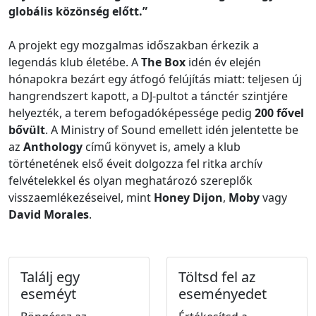
globális közönség előtt.”
A projekt egy mozgalmas időszakban érkezik a
legendás klub életébe. A
The Box
idén év elején
hónapokra bezárt egy átfogó felújítás miatt: teljesen új
hangrendszert kapott, a DJ-pultot a tánctér szintjére
helyezték, a terem befogadóképessége pedig
200 fővel
bővült
. A Ministry of Sound emellett idén jelentette be
az
Anthology
című könyvet is, amely a klub
történetének első éveit dolgozza fel ritka archív
felvételekkel és olyan meghatározó szereplők
visszaemlékezéseivel, mint
Honey Dijon
,
Moby
vagy
David Morales
.
Találj egy
Töltsd fel az
eseméyt
eseményedet