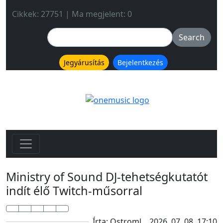
Cikkek: 27751 | Ma megjelent: 0
Jegyárusítás
Bejelentkezés
Ministry of Sound DJ-tehetségkutatót
indít élő Twitch-műsorral
Írta: Ostroml
2026. 07. 08. 17:10