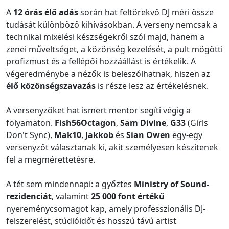
A
12 órás élő adás
során hat feltörekvő DJ méri össze
tudását különböző kihívásokban. A verseny nemcsak a
technikai mixelési készségekről szól majd, hanem a
zenei műveltséget, a közönség kezelését, a pult mögötti
profizmust és a fellépői hozzáállást is értékelik. A
végeredménybe a nézők is beleszólhatnak, hiszen az
élő közönségszavazás
is része lesz az értékelésnek.
A versenyzőket hat ismert mentor segíti végig a
folyamaton.
Fish56Octagon
,
Sam Divine
,
G33
(Girls
Don't Sync),
Mak10
,
Jakkob
és
Sian Owen
egy-egy
versenyzőt választanak ki, akit személyesen készítenek
fel a megmérettetésre.
A tét sem mindennapi: a győztes
Ministry of Sound-
rezidenciát
, valamint
25 000 font értékű
nyereménycsomagot kap, amely professzionális DJ-
felszerelést, stúdióidőt és hosszú távú artist