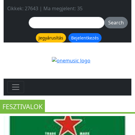
Cikkek: 27643 | Ma megjelent: 35
Jegyárusítás
Bejelentkezés
FESZTIVALOK