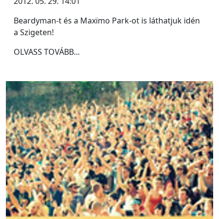
2012. 05. 29. 14:01
Beardyman-t és a Maxïmo Park-ot is láthatjuk idén
a Szigeten!
OLVASS TOVÁBB...