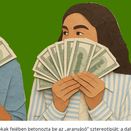
kak fejében betonozta be az „aranyásó” sztereotípiát: a dal