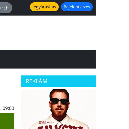
Jegyárusítás
Bejelentkezés
REKLÁM
. 09:00