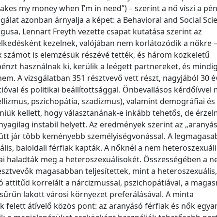
takes my money when I’m in need”) – szerint a nő viszi a pén
gálat azonban árnyalja a képet: a Behavioral and Social Sci
lógusa, Lennart Freyth vezette csapat kutatása szerint az
selkedésként kezelnek, valójában nem korlátozódik a nőkre –
x számot is elemzésük részévé tették, és három közkeletű
pénzt használnak ki, kerülik a leégett partnereket, és mindi
 nem. A vizsgálatban 351 résztvevő vett részt, nagyjából 30 é
cióval és politikai beállítottsággal. Önbevallásos kérdőívvel
llizmus, pszichopátia, szadizmus), valamint demográfiai és
niük kellett, hogy választanának‑e inkább tehetős, de érzel
agilag instabil helyett. Az eredmények szerint az „aranyá
yütt jár több keményebb személyiségvonással. A legmagasa
s, baloldali férfiak kapták. A nőknél a nem heteroszexuáli
ai haladták meg a heteroszexuálisokét. Összességében a 
résztvevők magasabban teljesítettek, mint a heteroszexuális,
só attitűd korrelált a nárcizmussal, pszichopátiával, a magas
a sűrűn lakott városi környezet preferálásával. A minta
k felett átívelő közös pont: az aranyásó férfiak és nők egya