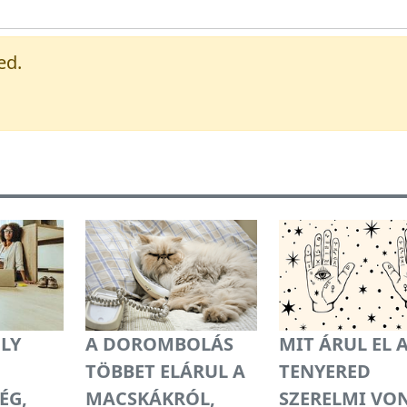
ed.
LY
A DOROMBOLÁS
MIT ÁRUL EL 
TÖBBET ELÁRUL A
TENYERED
ÉG,
MACSKÁKRÓL,
SZERELMI VO