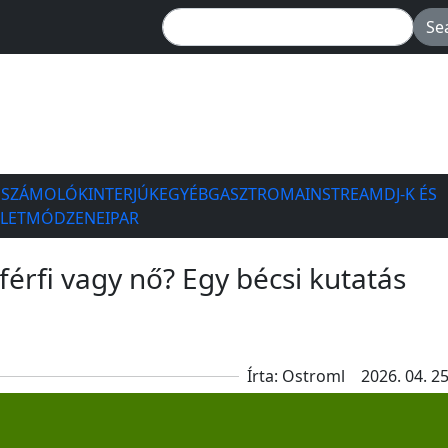
ESZÁMOLÓK
INTERJÚK
EGYÉB
GASZTRO
MAINSTREAM
DJ-K ÉS
ÉLETMÓD
ZENEIPAR
férfi vagy nő? Egy bécsi kutatás
Írta: Ostroml
2026. 04. 25