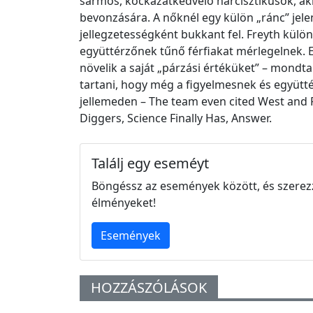
sármos, kockázatkedvelő nárcisztikusok, a
bevonzására. A nőknél egy külön „ránc” jel
jellegzetességként bukkant fel. Freyth kül
együttérzőnek tűnő férfiakat mérlegelnek. 
növelik a saját „párzási értéküket” – mondt
tartani, hogy még a figyelmesnek és együtté
jellemeden – The team even cited West and
Diggers, Science Finally Has, Answer.
Találj egy eseméyt
Böngéssz az események között, és szerez
élményeket!
Események
HOZZÁSZÓLÁSOK