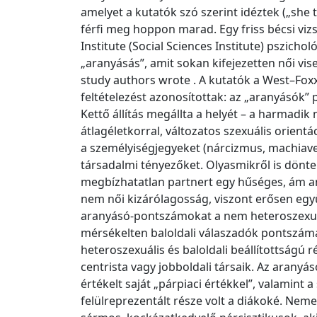
amelyet a kutatók szó szerint idéztek („she 
férfi meg hoppon marad. Egy friss bécsi vizs
Institute (Social Sciences Institute) pszicho
„aranyásás”, amit sokan kifejezetten női vi
study authors wrote . A kutatók a West–Fox
feltételezést azonosítottak: az „aranyásók” 
Kettő állítás megállta a helyét – a harmadik
átlagéletkorral, változatos szexuális orientá
a személyiségjegyeket (nárcizmus, machiave
társadalmi tényezőket. Olyasmikről is dönte
megbízhatatlan partnert egy hűséges, ám any
nem női kizárólagosság, viszont erősen eg
aranyásó‑pontszámokat a nem heteroszexuáli
mérsékelten baloldali válaszadók pontszám
heteroszexuális és baloldali beállítottságú 
centrista vagy jobboldali társaik. Az aranyá
értékelt saját „párpiaci értékkel”, valamint 
felülreprezentált része volt a diákoké. Neme