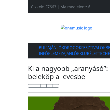
Cikkek: 27663 | Ma megjelent: 6
BULIAJÁNLÓK
DROGOK
FESZTIVALOK
B
INFÓK
LEMEZAJANLÓK
KLUBÉLET
TECH
Ki a nagyobb „aranyásó”: 
beleköp a levesbe