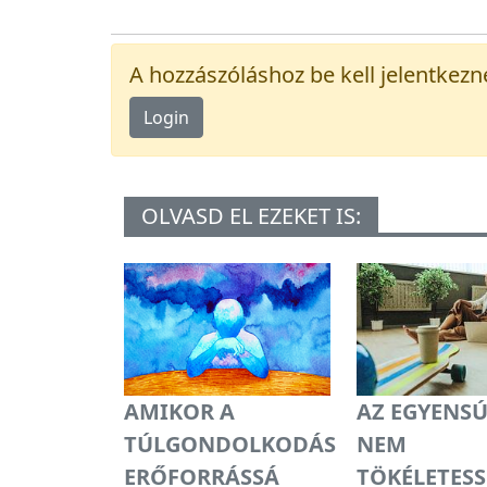
A hozzászóláshoz be kell jelentkezn
Login
OLVASD EL EZEKET IS:
AMIKOR A
AZ EGYENSÚ
TÚLGONDOLKODÁS
NEM
ERŐFORRÁSSÁ
TÖKÉLETESS