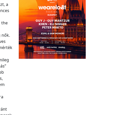
zt, a
ences
 the
g nők.
ves
 mérték
mileg
sás”
bb
s,
nem
ra
ránt