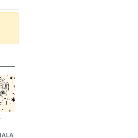
A
NALA