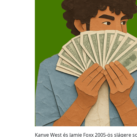
Kanye West és Jamie Foxx 2005-ös slágere so