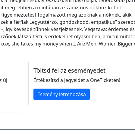
kik a megjelenésüket eszközként használják tehetősebb par
ent meg: ebben a mintában a szadizmus nőkhöz kötött
ön figyelmeztetést fogalmazott meg azoknak a nőknek, akik
Ezek a férfiak „együttérző, gondoskodó, empatikus” szere
a –, így kevésbé tűnnek vészjelzésnek. Végszava: érdemes é
rzőnek látszó férfi is érdekelhet olyasmiben, ami túlmutat 
 Foxx, she takes my money when I, Are Men, Women Bigger
Töltsd fel az eseményedet
z új
Értékesítsd a jegyeidet a OneTicketen!
Esemény létrehozása