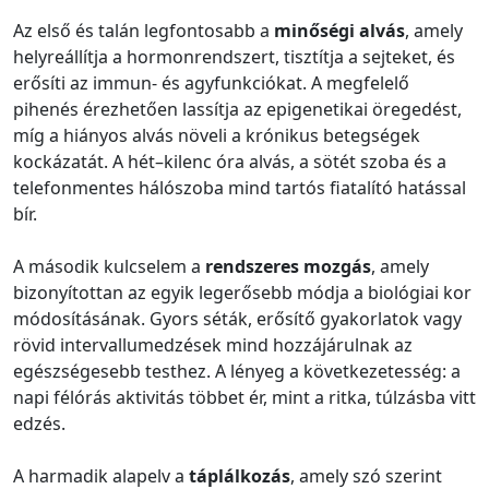
Az első és talán legfontosabb a
minőségi alvás
, amely
helyreállítja a hormonrendszert, tisztítja a sejteket, és
erősíti az immun- és agyfunkciókat. A megfelelő
pihenés érezhetően lassítja az epigenetikai öregedést,
míg a hiányos alvás növeli a krónikus betegségek
kockázatát. A hét–kilenc óra alvás, a sötét szoba és a
telefonmentes hálószoba mind tartós fiatalító hatással
bír.
A második kulcselem a
rendszeres mozgás
, amely
bizonyítottan az egyik legerősebb módja a biológiai kor
módosításának. Gyors séták, erősítő gyakorlatok vagy
rövid intervallumedzések mind hozzájárulnak az
egészségesebb testhez. A lényeg a következetesség: a
napi félórás aktivitás többet ér, mint a ritka, túlzásba vitt
edzés.
A harmadik alapelv a
táplálkozás
, amely szó szerint