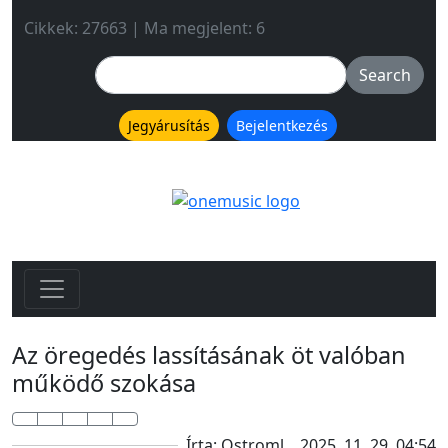
Cikkek: 27663 | Ma megjelent: 6
Jegyárusítás
Bejelentkezés
Az öregedés lassításának öt valóban
működő szokása
Írta: Ostroml
2025. 11. 29. 04:54