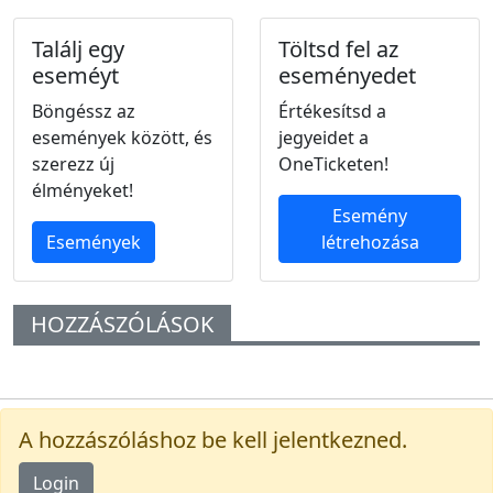
Találj egy
Töltsd fel az
eseméyt
eseményedet
Böngéssz az
Értékesítsd a
események között, és
jegyeidet a
szerezz új
OneTicketen!
élményeket!
Esemény
Események
létrehozása
HOZZÁSZÓLÁSOK
A hozzászóláshoz be kell jelentkezned.
Login