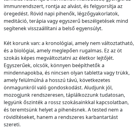
immunrendszert, rontja az alvást, és felgyorsítja az
öregedést. Rövid napi pihenők, légzőgyakorlatok,
meditáció, terápia vagy egyszerű beszélgetések mind
segítenek visszaállítani a belső egyensúlyt.
Két korunk van: a kronológiai, amely nem változtatható,
és a biológiai, amely meglepően rugalmas. Ez az öt
szokás képes megváltoztatni az életkor lejtőjét.
Egyszerűek, olcsók, könnyen beépíthetők a
mindennapokba, és nincsen olyan tabletta vagy trükk,
amely felülmúlná a hosszú távú, következetes
önmagunkról való gondoskodást. Aludjunk jól,
mozogjunk rendszeresen, táplálkozzunk tudatosan,
legyünk őszinték a rossz szokásainkkal kapcsolatban,
és teremtsünk helyet a pihenésnek. A tested nem a
rövidítéseket, hanem a rendszeres karbantartást
szereti.