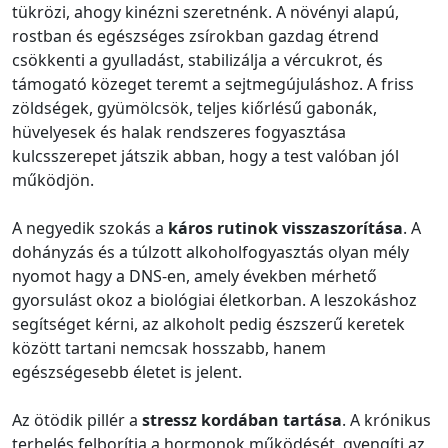
tükrözi, ahogy kinézni szeretnénk. A növényi alapú,
rostban és egészséges zsírokban gazdag étrend
csökkenti a gyulladást, stabilizálja a vércukrot, és
támogató közeget teremt a sejtmegújuláshoz. A friss
zöldségek, gyümölcsök, teljes kiőrlésű gabonák,
hüvelyesek és halak rendszeres fogyasztása
kulcsszerepet játszik abban, hogy a test valóban jól
működjön.
A negyedik szokás a
káros rutinok visszaszorítása
. A
dohányzás és a túlzott alkoholfogyasztás olyan mély
nyomot hagy a DNS-en, amely években mérhető
gyorsulást okoz a biológiai életkorban. A leszokáshoz
segítséget kérni, az alkoholt pedig észszerű keretek
között tartani nemcsak hosszabb, hanem
egészségesebb életet is jelent.
Az ötödik pillér a
stressz kordában tartása
. A krónikus
terhelés felborítja a hormonok működését, gyengíti az