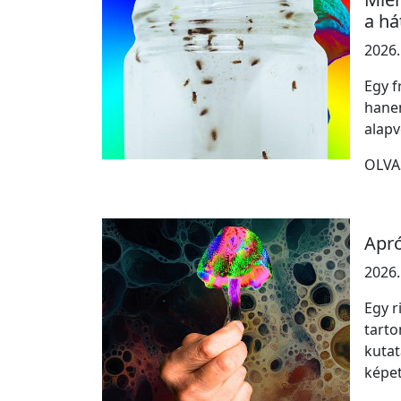
a há
2026.
Egy f
hanem
alapv
OLVA
Apró
2026.
Egy r
tarto
kutat
képet