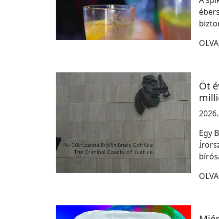
A spi
ébers
bizt
OLVA
Öt é
mill
2026.
Egy B
Írors
bírós
OLVA
Miér