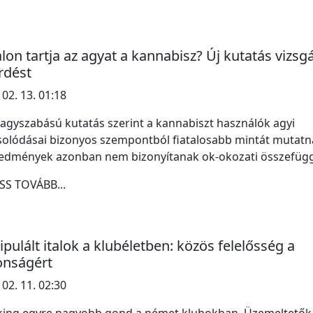
alon tartja az agyat a kannabisz? Új kutatás vizsgá
rdést
 02. 13. 01:18
agyszabású kutatás szerint a kannabiszt használók agyi
olódásai bizonyos szempontból fiatalosabb mintát mutatn
redmények azonban nem bizonyítanak ok-okozati összefügg
SS TOVÁBB...
pulált italok a klubéletben: közös felelősség a
onságért
 02. 11. 02:30