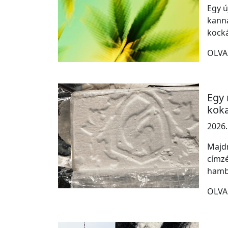
Egy ú
kanna
kock
OLVA
Egy 
koka
2026.
Majdn
címzé
hambu
OLVA