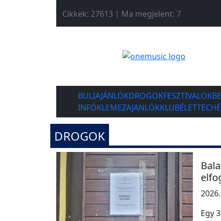
Cikkek: 27613 | Ma megjelent: 7
BULIAJÁNLÓK
DROGOK
FESZTIVALOK
B
INFÓK
LEMEZAJANLÓK
KLUBÉLET
TECH
DROGOK
Bala
elfo
2026.
Egy 3