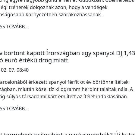
king egyre nagyobb gond a német klubokban. Üzemeltetők
égi trénerek dolgoznak azon, hogy a vendégek
onságosabb környezetben szórakozhassanak.
SS TOVÁBB...
v börtönt kapott Írországban egy spanyol DJ 1,43
ió euró értékű drog miatt
 02. 07. 08:40
arcelonából érkezett spanyol férfit öt év börtönre ítéltek
zágban, miután közel tíz kilogramm heroint találtak nála. A
ág súlyos társadalmi kárt említett az ítélet indoklásában.
SS TOVÁBB...
t termelnek psilocibint a varázsgombák? Új kuta