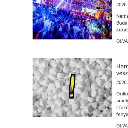
2026.
Nemze
Budap
koráb
OLVA
Hami
vesz
2026.
Onlin
amely
szaké
fenye
OLVA