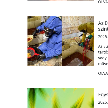
OLVA
Az E
szin
2026.
Az Eu
tartó
vegyi
műve
OLVA
Egys
2026.