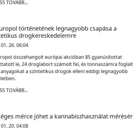
SS TOVÁBB...
uropol történetének legnagyobb csapása a
tetikus drogkereskedelemre
 01. 26. 06:04
ropol összehangolt európai akcióban 85 gyanúsítottat
ztatott le, 24 droglabort számolt fel, és tonnaszámra foglalt
 anyagokat a szintetikus drogok elleni eddigi legnagyobb
letben.
SS TOVÁBB...
éges mérce jöhet a kannabiszhasználat mérésé
 01. 20. 04:08