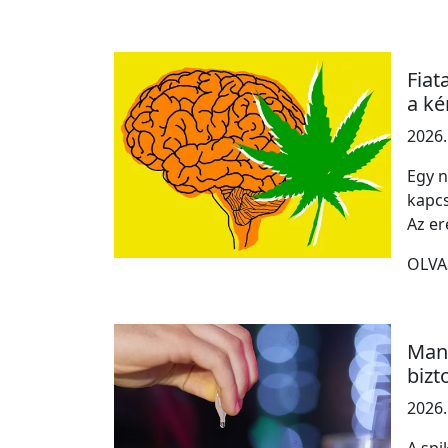
Fiat
a ké
2026.
Egy n
kapcs
Az e
OLVA
Mani
bizt
2026.