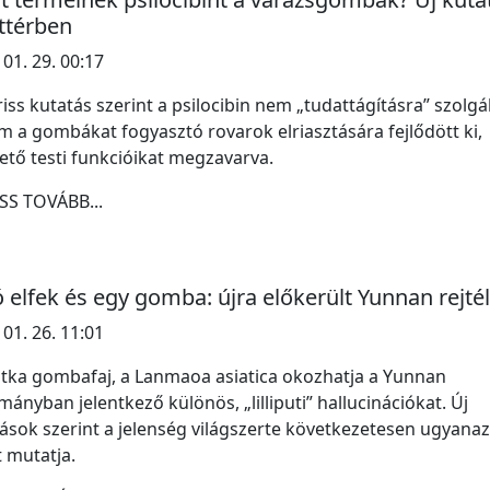
ttérben
 01. 29. 00:17
riss kutatás szerint a psilocibin nem „tudattágításra” szolgál
 a gombákat fogyasztó rovarok elriasztására fejlődött ki,
ető testi funkcióikat megzavarva.
SS TOVÁBB...
 elfek és egy gomba: újra előkerült Yunnan rejté
 01. 26. 11:01
itka gombafaj, a Lanmaoa asiatica okozhatja a Yunnan
mányban jelentkező különös, „lilliputi” hallucinációkat. Új
ások szerint a jelenség világszerte következetesen ugyanaz
 mutatja.