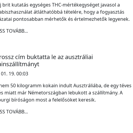
j brit kutatás egységes THC-mértékegységet javasol a
biszhasználat átláthatóbbá tételére, hogy a fogyasztás
ázatai pontosabban mérhetők és értelmezhetők legyenek.
SS TOVÁBB...
rossz cím buktatta le az ausztráliai
inszállítmányt
 01. 19. 00:03
em 50 kilogramm kokain indult Ausztráliába, de egy téves
s miatt már Németországban lebukott a szállítmány. A
rgi bíróságon most a felelősöket keresik.
SS TOVÁBB...