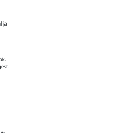
lja
ak.
ést.