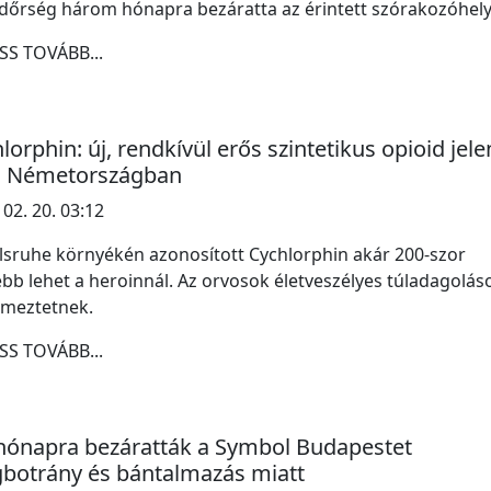
dőrség három hónapra bezáratta az érintett szórakozóhely
SS TOVÁBB...
lorphin: új, rendkívül erős szintetikus opioid jele
 Németországban
 02. 20. 03:12
lsruhe környékén azonosított Cychlorphin akár 200-szor
bb lehet a heroinnál. Az orvosok életveszélyes túladagolás
lmeztetnek.
SS TOVÁBB...
hónapra bezáratták a Symbol Budapestet
botrány és bántalmazás miatt