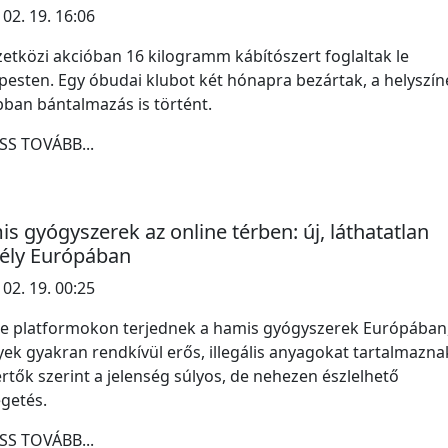
 02. 19. 16:06
tközi akcióban 16 kilogramm kábítószert foglaltak le
esten. Egy óbudai klubot két hónapra bezártak, a helyszí
ban bántalmazás is történt.
SS TOVÁBB...
s gyógyszerek az online térben: új, láthatatlan
ély Európában
 02. 19. 00:25
e platformokon terjednek a hamis gyógyszerek Európában
ek gyakran rendkívül erős, illegális anyagokat tartalmazna
rtők szerint a jelenség súlyos, de nehezen észlelhető
getés.
SS TOVÁBB...