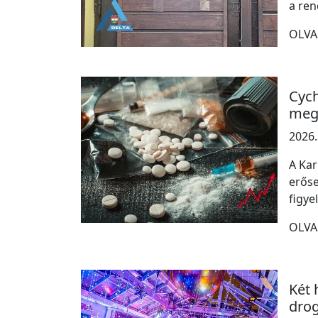
a ren
OLVA
Cych
meg
2026.
A Kar
erőse
figye
OLVA
Két 
drog