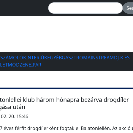
ESZÁMOLÓK
INTERJÚK
EGYÉB
GASZTRO
MAINSTREAM
DJ-K ÉS
ÉLETMÓD
ZENEIPAR
tonlellei klub három hónapra bezárva drogdíler
gása után
 02. 20. 15:46
7 éves férfit drogdílerként fogtak el Balatonlellén. Az akció