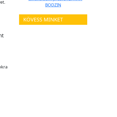
et.
KÖVESS MINKET
nt
okra