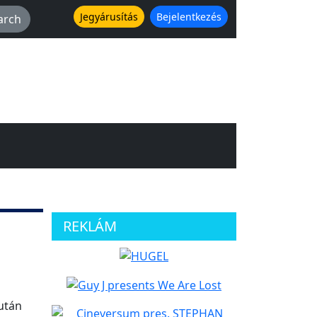
Jegyárusítás
Bejelentkezés
REKLÁM
 után