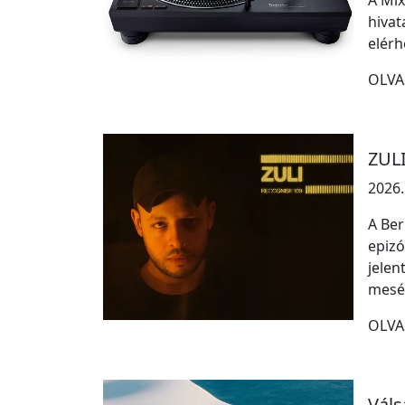
A Mix
hivat
elér
OLVA
ZULI
2026.
A Ber
epizó
jelen
mesél
OLVA
Váls