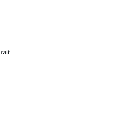
b
rait