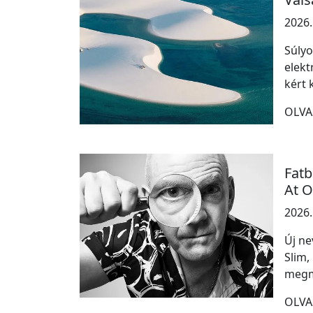
2026.
Súlyo
elekt
kért 
OLVA
Fatb
At O
2026.
Új ne
Slim,
megm
OLVA