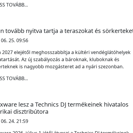
SS TOVÁBB...
in tovább nyitva tartja a teraszokat és sörkerteke
 06. 25. 09:56
n 2027 elejétől meghosszabbítja a kültéri vendéglátóhelyek
atartását. Az új szabályozás a bároknak, kluboknak és
rteknek is nagyobb mozgásteret ad a nyári szezonban.
SS TOVÁBB...
xware lesz a Technics DJ termékeinek hivatalos
ikai disztribútora
 06. 24. 21:59