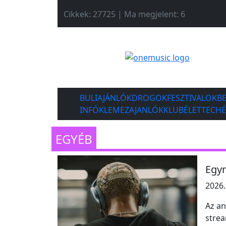
Cikkek: 27725 | Ma megjelent: 6
BULIAJÁNLÓK
DROGOK
FESZTIVALOK
B
INFÓK
LEMEZAJANLÓK
KLUBÉLET
TECH
EGYÉB
Egyr
2026.
Az an
strea