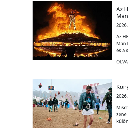
Az H
Man
2026.
Az H
Man k
és a 
OLVA
Köny
2026.
Misch
zene 
külön