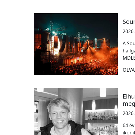
Soun
2026.
A Sou
hallg
MDLBE
OLVA
Elhu
megh
2026.
64 év
ikoni