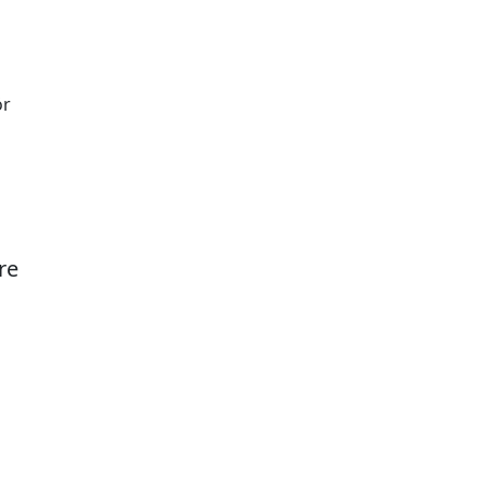
ör
re