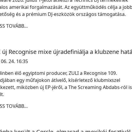
ware 2026. július 1-jétől átveszi a Technics DJ termékeinek
alos amerikai forgalmazását. Az együttműködés célja a job
hetőség és a prémium DJ-eszközök országos támogatása.
SS TOVÁBB...
 új Recognise mixe újradefiniálja a klubzene hatá
 06. 24. 16:35
linben élő egyiptomi producer, ZULI a Recognise 109.
djában egy műfajokon átívelő, kísérletező klubmixszel
tkezett, miközben új EP-jéről, a The Screaming Abdabs-ról is
t.
SS TOVÁBB...
ágba került a Cercle, elmarad a mexikói fesztivál