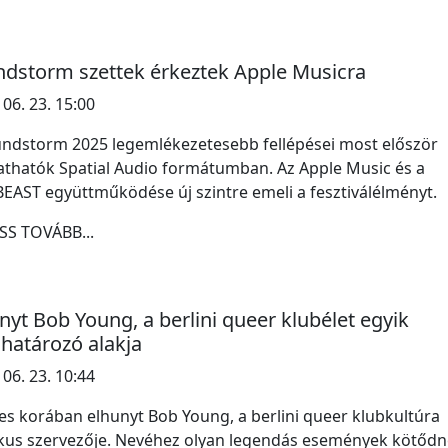
dstorm szettek érkeztek Apple Musicra
 06. 23. 15:00
ndstorm 2025 legemlékezetesebb fellépései most először
athatók Spatial Audio formátumban. Az Apple Music és a
AST együttműködése új szintre emeli a fesztiválélményt.
SS TOVÁBB...
nyt Bob Young, a berlini queer klubélet egyik
atározó alakja
 06. 23. 10:44
es korában elhunyt Bob Young, a berlini queer klubkultúra
kus szervezője. Nevéhez olyan legendás események kötődn