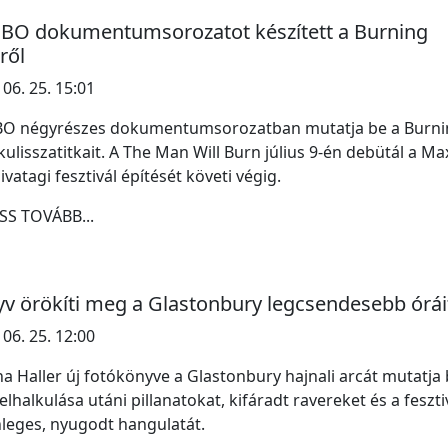
BO dokumentumsorozatot készített a Burning
ről
 06. 25. 15:01
BO négyrészes dokumentumsorozatban mutatja be a Burni
ulisszatitkait. A The Man Will Burn július 9-én debütál a Ma
sivatagi fesztivál építését követi végig.
SS TOVÁBB...
v örökíti meg a Glastonbury legcsendesebb órái
 06. 25. 12:00
a Haller új fotókönyve a Glastonbury hajnali arcát mutatja 
elhalkulása utáni pillanatokat, kifáradt ravereket és a feszti
leges, nyugodt hangulatát.