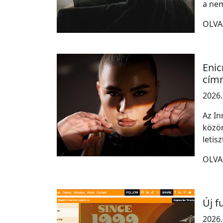
a nem
OLVA
Enic
cím
2026.
Az In
közön
letis
OLVA
Új f
2026.