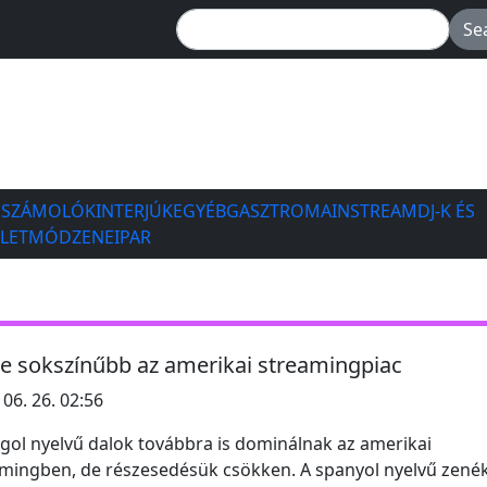
ESZÁMOLÓK
INTERJÚK
EGYÉB
GASZTRO
MAINSTREAM
DJ-K ÉS
ÉLETMÓD
ZENEIPAR
e sokszínűbb az amerikai streamingpiac
 06. 26. 02:56
gol nyelvű dalok továbbra is dominálnak az amerikai
mingben, de részesedésük csökken. A spanyol nyelvű zenék