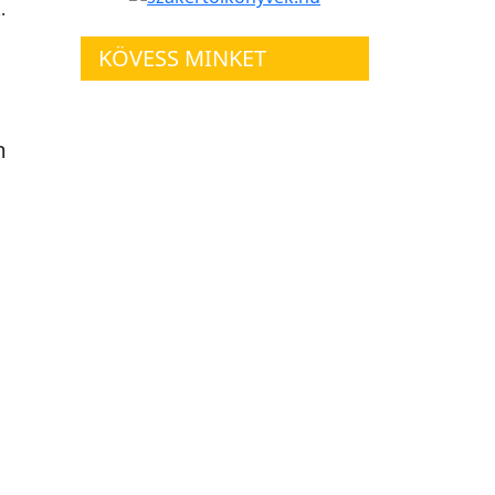
.
KÖVESS MINKET
m