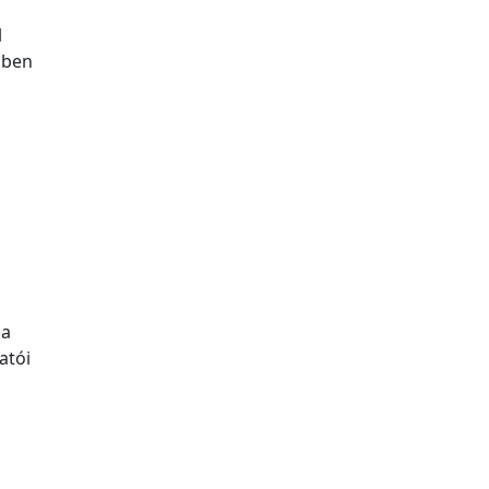
l
zben
sa
atói