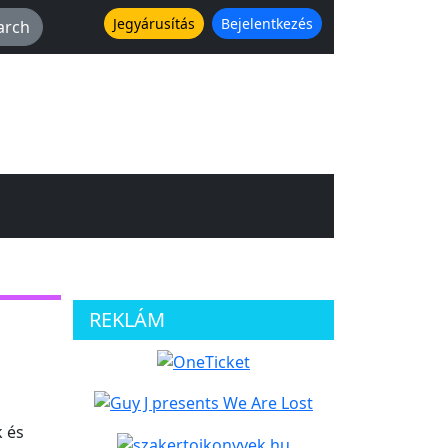
Jegyárusítás
Bejelentkezés
REKLÁM
 és