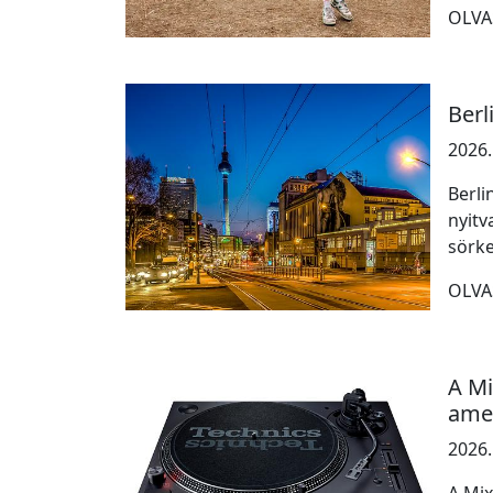
OLVA
Berl
2026.
Berli
nyitv
sörke
OLVA
A Mi
amer
2026.