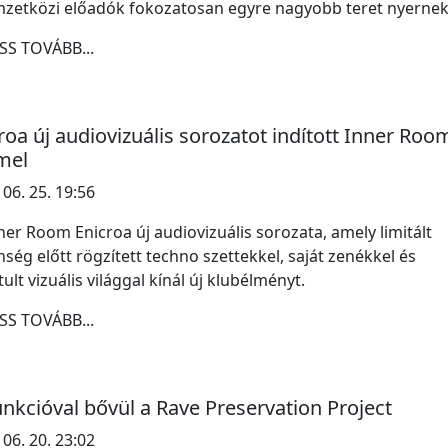
zetközi előadók fokozatosan egyre nagyobb teret nyernek
SS TOVÁBB...
roa új audiovizuális sorozatot indított Inner Roo
mel
 06. 25. 19:56
ner Room Enicroa új audiovizuális sorozata, amely limitált
ség előtt rögzített techno szettekkel, saját zenékkel és
ztult vizuális világgal kínál új klubélményt.
SS TOVÁBB...
unkcióval bővül a Rave Preservation Project
 06. 20. 23:02