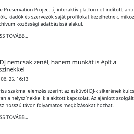
e Preservation Project új interaktív platformot indított, aho
ók, kiadók és szervezők saját profilokat kezelhetnek, mikö
chívum közösségi adatbázissá alakul.
SS TOVÁBB...
 DJ nemcsak zenél, hanem munkát is épít a
színekkel
 06. 25. 16:13
riss szakmai elemzés szerint az esküvői DJ-k sikerének kulc
an a helyszínekkel kialakított kapcsolat. Az ajánlott szolgált
sz hosszú távon folyamatos megbízásokat hozhat.
SS TOVÁBB...