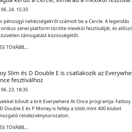
 06. 24. 15:33
s pénzügyi nehézségekről számolt be a Cercle. A legendás
ronikus zenei platform törölte mexikói fesztiválját, és elősz
közvetlen támogatást közösségétől.
SS TOVÁBB...
oy Slim és D Double E is csatlakozik az Everywhe
nce fesztiválhoz
 06. 23. 18:35
vekkel bővült a brit Everywhere At Once programja: Fatboy
 D Double E és P Money is fellép a több mint 400 klubot
ozgató rendezvénysorozaton.
SS TOVÁBB...