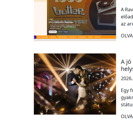
A Rav
előad
az ar
OLVA
A jó
hely
2026.
Egy f
gyakr
státu
OLVA