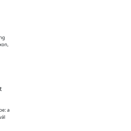
ng
xon,
t
be: a
vál