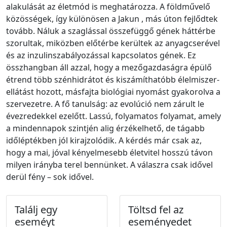
alakulását az életmód is meghatározza. A földművelő
közösségek, így különösen a Jakun , más úton fejlődtek
tovább. Náluk a szaglással összefüggő gének háttérbe
szorultak, miközben előtérbe kerültek az anyagcserével
és az inzulinszabályozással kapcsolatos gének. Ez
összhangban áll azzal, hogy a mezőgazdaságra épülő
étrend több szénhidrátot és kiszámíthatóbb élelmiszer-
ellátást hozott, másfajta biológiai nyomást gyakorolva a
szervezetre. A fő tanulság: az evolúció nem zárult le
évezredekkel ezelőtt. Lassú, folyamatos folyamat, amely
a mindennapok szintjén alig érzékelhető, de tágabb
időléptékben jól kirajzolódik. A kérdés már csak az,
hogy a mai, jóval kényelmesebb életvitel hosszú távon
milyen irányba terel bennünket. A válaszra csak idővel
derül fény – sok idővel.
Találj egy
Töltsd fel az
eseméyt
eseményedet