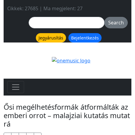
Cikkek: 27685 | Ma megjelent: 27
Jegyárusítás
Bejelentkezés
Ősi megélhetésformák átformálták az
emberi orrot – malajziai kutatás mutat
rá