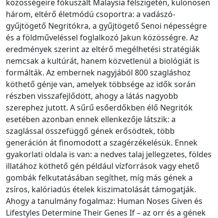
közösségeire fókuszált Malaysia félszigetén, különösen
három, eltérő életmódú csoportra: a vadászó-
gyűjtögető Negritókra, a gyűjtögető Senoi népességre
és a földműveléssel foglalkozó Jakun közösségre. Az
eredmények szerint az eltérő megélhetési stratégiák
nemcsak a kultúrát, hanem közvetlenül a biológiát is
formálták. Az embernek nagyjából 800 szagláshoz
köthető génje van, amelyek többsége az idők során
részben visszafejlődött, ahogy a látás nagyobb
szerephez jutott. A sűrű esőerdőkben élő Negritók
esetében azonban ennek ellenkezője látszik: a
szaglással összefüggő gének erősödtek, több
generáción át finomodott a szagérzékelésük. Ennek
gyakorlati oldala is van: a nedves talaj jellegzetes, földes
illatához köthető gén például vízforrások vagy ehető
gombák felkutatásában segíthet, míg más gének a
zsíros, kalóriadús ételek kiszimatolását támogatják.
Ahogy a tanulmány fogalmaz: Human Noses Given és
Lifestyles Determine Their Genes If – az orr és a gének