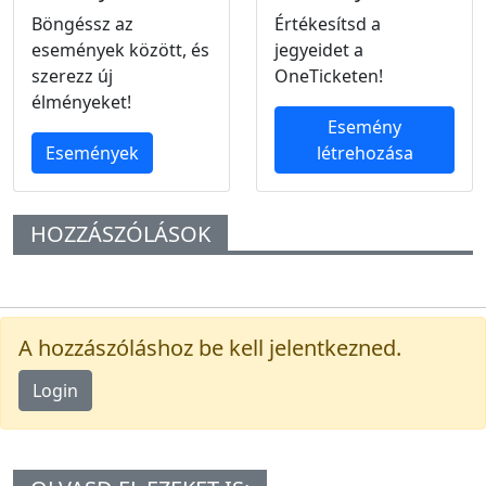
Böngéssz az
Értékesítsd a
események között, és
jegyeidet a
szerezz új
OneTicketen!
élményeket!
Esemény
Események
létrehozása
HOZZÁSZÓLÁSOK
A hozzászóláshoz be kell jelentkezned.
Login